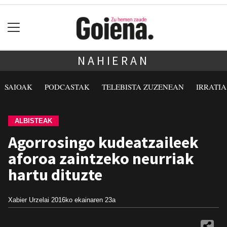
NAHIERAN
SAIOAK
PODCASTAK
TELEBISTA ZUZENEAN
IRRATI
ALBISTEAK
Agorrosingo kudeatzaileek
aforoa zaintzeko neurriak
hartu dituzte
Xabier Urzelai
2016ko ekainaren 23a