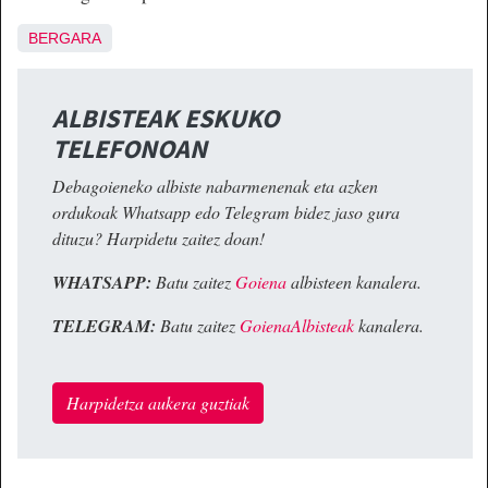
BERGARA
ALBISTEAK ESKUKO
TELEFONOAN
Debagoieneko albiste nabarmenenak eta azken
ordukoak Whatsapp edo Telegram bidez jaso gura
dituzu? Harpidetu zaitez doan!
WHATSAPP:
Batu zaitez
Goiena
albisteen kanalera.
TELEGRAM:
Batu zaitez
GoienaAlbisteak
kanalera.
Harpidetza aukera guztiak