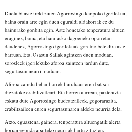
Duela bi aste ireki zuten Agorrosingo kanpoko igerilekua,
baina orain arte egin duen eguraldi aldakorrak ez du
bainurako gonbita egin. Aste honetako tenperatura altuen
eraginez, baina, eta haur asko dagoeneko oporretan
daudenez, Agorrosingo igerilekuak goraino bete dira aste
barruan. Eta, Osasun Sailak agintzen duen moduan,
sorosleek igerilekuko aforoa zaintzen jardun dute,
segurtasun neurri moduan.
Aforoa zaindu behar horrek buruhausteren bat sor
diezaioke erabiltzaileari. Eta horren aurrean, pazientzia
eskatu dute Agorrosingo kudeatzaileek, gogorarazita,
erabiltzaileen euren segurtasunaren aldeko neurria dela.
Atzo, eguaztena, gainera, tenperatura altuengatik alerta
horian egonda aparteko neurriak hartu zituzten.