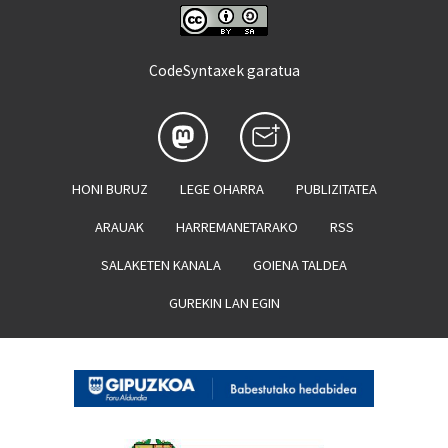
CodeSyntaxek garatua
HONI BURUZ
LEGE OHARRA
PUBLIZITATEA
ARAUAK
HARREMANETARAKO
RSS
SALAKETEN KANALA
GOIENA TALDEA
GUREKIN LAN EGIN