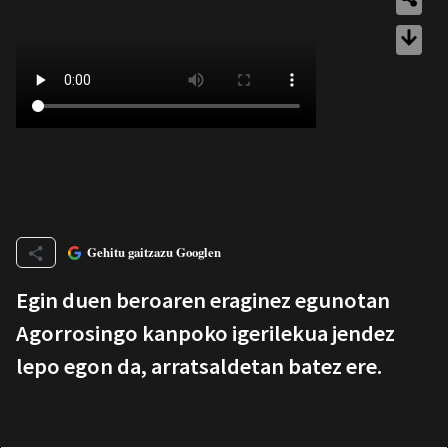
Gehitu gaitzazu Googlen
Egin duen beroaren eraginez egunotan
Agorrosingo kanpoko igerilekua jendez
lepo egon da, arratsaldetan batez ere.