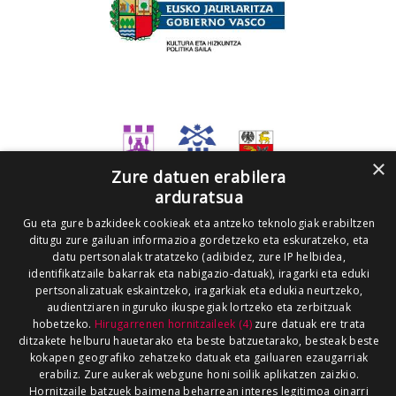
×
Zure datuen erabilera
arduratsua
Gu eta gure bazkideek cookieak eta antzeko teknologiak erabiltzen
ditugu zure gailuan informazioa gordetzeko eta eskuratzeko, eta
datu pertsonalak tratatzeko (adibidez, zure IP helbidea,
identifikatzaile bakarrak eta nabigazio-datuak), iragarki eta eduki
pertsonalizatuak eskaintzeko, iragarkiak eta edukia neurtzeko,
audientziaren inguruko ikuspegiak lortzeko eta zerbitzuak
hobetzeko.
Hirugarrenen hornitzaileek (4)
zure datuak ere trata
ditzakete helburu hauetarako eta beste batzuetarako, besteak beste
kokapen geografiko zehatzeko datuak eta gailuaren ezaugarriak
erabiliz. Zure aukerak webgune honi soilik aplikatzen zaizkio.
Hornitzaile batzuek baimena beharrean interes legitimoa oinarri