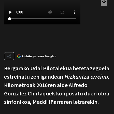
Gehitu gaitzazu Googlen
Bergarako Udal Pilotalekua beteta zegoela
estreinatu zen igandean
Hizkuntza erreinu
,
Kilometroak 2016ren alde Alfredo
Gonzalez Chirlaquek konposatu duen obra
sinfonikoa, Maddi Iñarraren letrarekin.