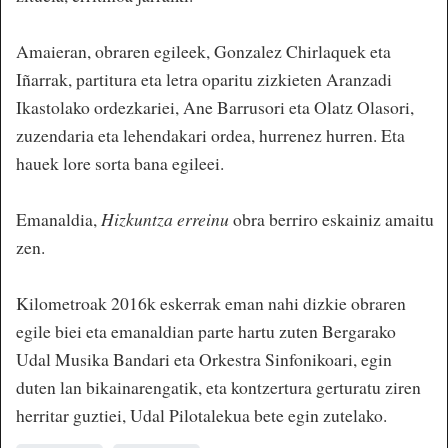
Amaieran, obraren egileek, Gonzalez Chirlaquek eta
Iñarrak, partitura eta letra oparitu zizkieten Aranzadi
Ikastolako ordezkariei, Ane Barrusori eta Olatz Olasori,
zuzendaria eta lehendakari ordea, hurrenez hurren. Eta
hauek lore sorta bana egileei.
Emanaldia,
Hizkuntza erreinu
obra berriro eskainiz amaitu
zen.
Kilometroak 2016k eskerrak eman nahi dizkie obraren
egile biei eta emanaldian parte hartu zuten Bergarako
Udal Musika Bandari eta Orkestra Sinfonikoari, egin
duten lan bikainarengatik, eta kontzertura gerturatu ziren
herritar guztiei, Udal Pilotalekua bete egin zutelako.