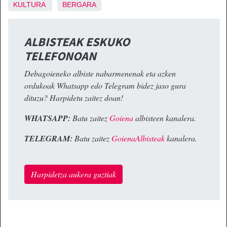
KULTURA
BERGARA
ALBISTEAK ESKUKO
TELEFONOAN
Debagoieneko albiste nabarmenenak eta azken
ordukoak Whatsapp edo Telegram bidez jaso gura
dituzu? Harpidetu zaitez doan!
WHATSAPP:
Batu zaitez
Goiena
albisteen kanalera.
TELEGRAM:
Batu zaitez
GoienaAlbisteak
kanalera.
Harpidetza aukera guztiak