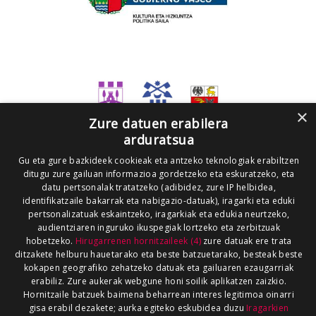
×
Zure datuen erabilera
arduratsua
Gu eta gure bazkideek cookieak eta antzeko teknologiak erabiltzen
ditugu zure gailuan informazioa gordetzeko eta eskuratzeko, eta
datu pertsonalak tratatzeko (adibidez, zure IP helbidea,
identifikatzaile bakarrak eta nabigazio-datuak), iragarki eta eduki
pertsonalizatuak eskaintzeko, iragarkiak eta edukia neurtzeko,
audientziaren inguruko ikuspegiak lortzeko eta zerbitzuak
hobetzeko.
Hirugarrenen hornitzaileek (4)
zure datuak ere trata
ditzakete helburu hauetarako eta beste batzuetarako, besteak beste
kokapen geografiko zehatzeko datuak eta gailuaren ezaugarriak
erabiliz. Zure aukerak webgune honi soilik aplikatzen zaizkio.
Hornitzaile batzuek baimena beharrean interes legitimoa oinarri
gisa erabil dezakete; aurka egiteko eskubidea duzu
Iragarkien