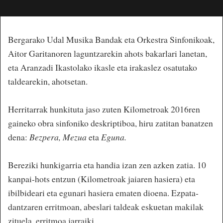
Bergarako Udal Musika Bandak eta Orkestra Sinfonikoak,
Aitor Garitanoren laguntzarekin ahots bakarlari lanetan,
eta Aranzadi Ikastolako ikasle eta irakaslez osatutako
taldearekin, ahotsetan.
Herritarrak hunkituta jaso zuten Kilometroak 2016ren
gaineko obra sinfoniko deskriptiboa, hiru zatitan banatzen
dena:
Bezpera, Mezua
eta
Eguna.
Bereziki hunkigarria eta handia izan zen azken zatia. 10
kanpai-hots entzun (Kilometroak jaiaren hasiera) eta
ibilbideari eta egunari hasiera ematen dioena. Ezpata-
dantzaren erritmoan, abeslari taldeak eskuetan makilak
zituela, erritmoa jarraiki.