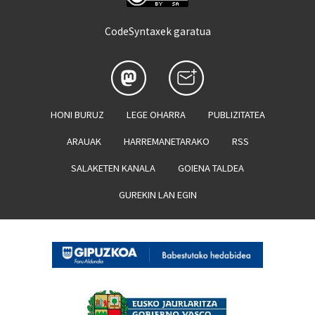
CodeSyntaxek garatua
HONI BURUZ
LEGE OHARRA
PUBLIZITATEA
ARAUAK
HARREMANETARAKO
RSS
SALAKETEN KANALA
GOIENA TALDEA
GUREKIN LAN EGIN