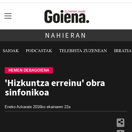
NAHIERAN
SAIOAK
PODCASTAK
TELEBISTA ZUZENEAN
IRRATI
HEMEN DEBAGOIENA
'Hizkuntza erreinu' obra
sinfonikoa
Eneko Azkarate
2016ko ekainaren 22a