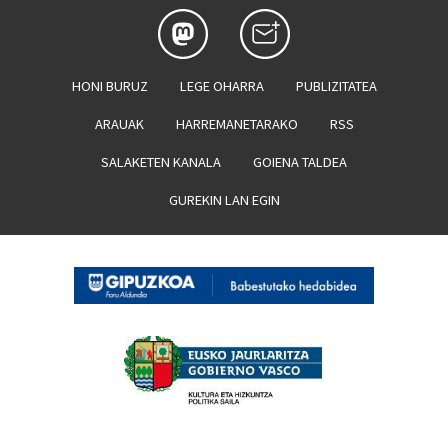
HONI BURUZ
LEGE OHARRA
PUBLIZITATEA
ARAUAK
HARREMANETARAKO
RSS
SALAKETEN KANALA
GOIENA TALDEA
GUREKIN LAN EGIN