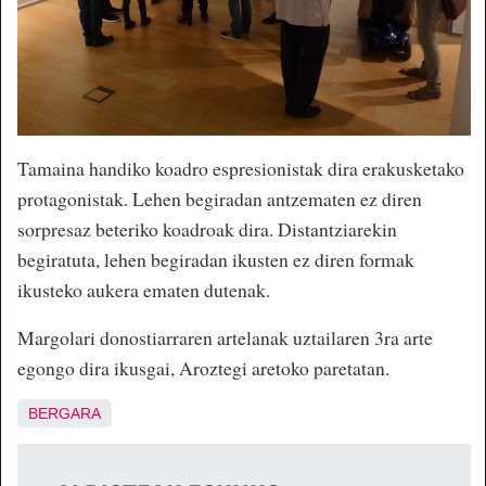
Tamaina handiko koadro espresionistak dira erakusketako
protagonistak. Lehen begiradan antzematen ez diren
sorpresaz beteriko koadroak dira. Distantziarekin
begiratuta, lehen begiradan ikusten ez diren formak
ikusteko aukera ematen dutenak.
Margolari donostiarraren artelanak uztailaren 3ra arte
egongo dira ikusgai, Aroztegi aretoko paretatan.
BERGARA