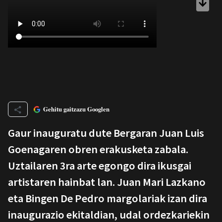
Gehitu gaitzazu Googlen
Gaur inauguratu dute Bergaran Juan Luis
Goenagaren obren erakusketa zabala.
Uztailaren 3ra arte egongo dira ikusgai
artistaren hainbat lan. Juan Mari Lazkano
eta Bingen De Pedro margolariak izan dira
inaugurazio ekitaldian, udal ordezkariekin