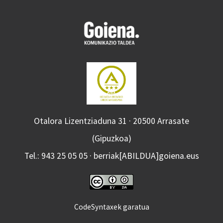
Otalora Lizentziaduna 31 · 20500 Arrasate
(Gipuzkoa)
Tel.: 943 25 05 05 · berriak[ABILDUA]goiena.eus
CodeSyntaxek garatua