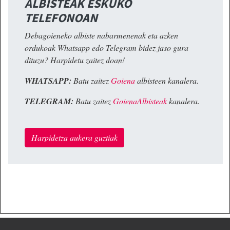
ALBISTEAK ESKUKO
TELEFONOAN
Debagoieneko albiste nabarmenenak eta azken
ordukoak Whatsapp edo Telegram bidez jaso gura
dituzu? Harpidetu zaitez doan!
WHATSAPP:
Batu zaitez
Goiena
albisteen kanalera.
TELEGRAM:
Batu zaitez
GoienaAlbisteak
kanalera.
Harpidetza aukera guztiak