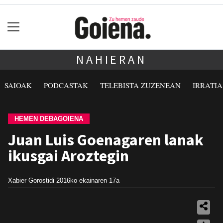
NAHIERAN
SAIOAK
PODCASTAK
TELEBISTA ZUZENEAN
IRRATI
HEMEN DEBAGOIENA
Juan Luis Goenagaren lanak
ikusgai Aroztegin
Xabier Gorostidi
2016ko ekainaren 17a