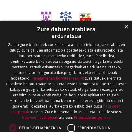
×
Zure datuen erabilera
arduratsua
Gu eta gure bazkideek cookieak eta antzeko teknologiak erabiltzen
ditugu zure gailuan informazioa gordetzeko eta eskuratzeko, eta
datu pertsonalak tratatzeko (adibidez, zure IP helbidea,
identifikatzaile bakarrak eta nabigazio-datuak), iragarki eta eduki
pertsonalizatuak eskaintzeko, iragarkiak eta edukia neurtzeko,
audientziaren inguruko ikuspegiak lortzeko eta zerbitzuak
hobetzeko.
Hirugarrenen hornitzaileek (4)
zure datuak ere trata
ditzakete helburu hauetarako eta beste batzuetarako, besteak beste
kokapen geografiko zehatzeko datuak eta gailuaren ezaugarriak
erabiliz. Zure aukerak webgune honi soilik aplikatzen zaizkio.
Hornitzaile batzuek baimena beharrean interes legitimoa oinarri
gisa erabil dezakete; aurka egiteko eskubidea duzu
Iragarkien
ezarpenak
atalean. Zure baimena edozein unetan ken dezakezu
Cookieen ezarpenak
atalean.
Pribatutasun-politika
BEHAR-BEHARREZKOA
ERRENDIMENDUA