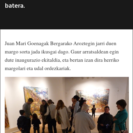
batera.
Juan Mari Goenagak Bergarako Aroztegin jarri duen
margo sorta jada ikusgai dago. Gaur arratsaldean egin
dute inaugurazio ekitaldia, eta bertan izan dira herriko
margolari eta udal ordezkariak.