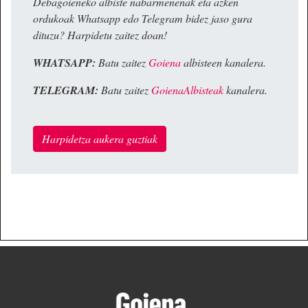
Debagoieneko albiste nabarmenenak eta azken
ordukoak Whatsapp edo Telegram bidez jaso gura
dituzu? Harpidetu zaitez doan!
WHATSAPP:
Batu zaitez
Goiena
albisteen kanalera.
TELEGRAM:
Batu zaitez
GoienaAlbisteak
kanalera.
Harpidetza aukera guztiak