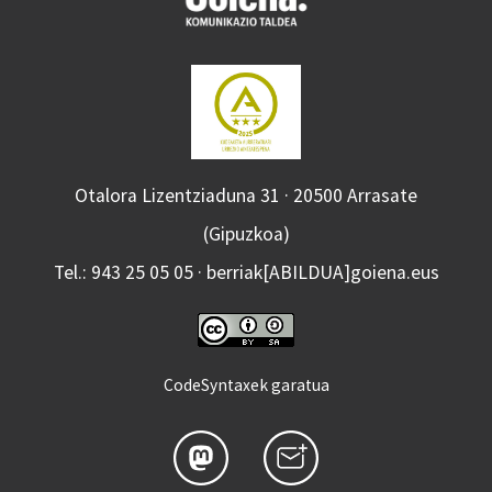
Otalora Lizentziaduna 31 · 20500 Arrasate
(Gipuzkoa)
Tel.: 943 25 05 05 · berriak[ABILDUA]goiena.eus
CodeSyntaxek garatua