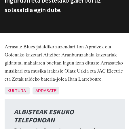
inguruan eta bestelako gaiei buruz
solasaldia egin dute.
Arrasate Blues jaialdiko zuzendari Jon Apraizek eta
Goienako kazetari Aitziber Aranburuzabala kazetariak
gidatuta, mahaiaren bueltan lagun izan dituzte Arrasateko
musikari eta musika irakasle Olatz Urkia eta JAC Electric
eta Zetak taldeko bateria-jolea Iban Larreboure.
KULTURA
ARRASATE
ALBISTEAK ESKUKO
TELEFONOAN