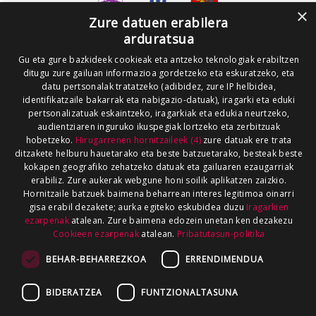
×
Zure datuen erabilera
arduratsua
Gu eta gure bazkideek cookieak eta antzeko teknologiak erabiltzen
ditugu zure gailuan informazioa gordetzeko eta eskuratzeko, eta
datu pertsonalak tratatzeko (adibidez, zure IP helbidea,
identifikatzaile bakarrak eta nabigazio-datuak), iragarki eta eduki
pertsonalizatuak eskaintzeko, iragarkiak eta edukia neurtzeko,
audientziaren inguruko ikuspegiak lortzeko eta zerbitzuak
hobetzeko.
Hirugarrenen hornitzaileek (4)
zure datuak ere trata
ditzakete helburu hauetarako eta beste batzuetarako, besteak beste
kokapen geografiko zehatzeko datuak eta gailuaren ezaugarriak
erabiliz. Zure aukerak webgune honi soilik aplikatzen zaizkio.
Hornitzaile batzuek baimena beharrean interes legitimoa oinarri
gisa erabil dezakete; aurka egiteko eskubidea duzu
Iragarkien
ezarpenak
atalean. Zure baimena edozein unetan ken dezakezu
Cookieen ezarpenak
atalean.
Pribatutasun-politika
BEHAR-BEHARREZKOA
ERRENDIMENDUA
BIDERATZEA
FUNTZIONALTASUNA