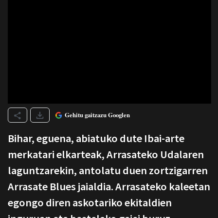
Gehitu gaitzazu Googlen
Bihar, eguena, abiatuko dute Ibai-arte
merkatari elkarteak, Arrasateko Udalaren
laguntzarekin, antolatu duen zortzigarren
Arrasate Blues jaialdia. Arrasateko kaleetan
egongo diren askotariko ekitaldien