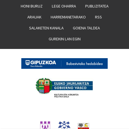
HONI BURUZ
LEGE OHARRA
PUBLIZITATEA
ARAUAK
HARREMANETARAKO
RSS
SALAKETEN KANALA
GOIENA TALDEA
GUREKIN LAN EGIN