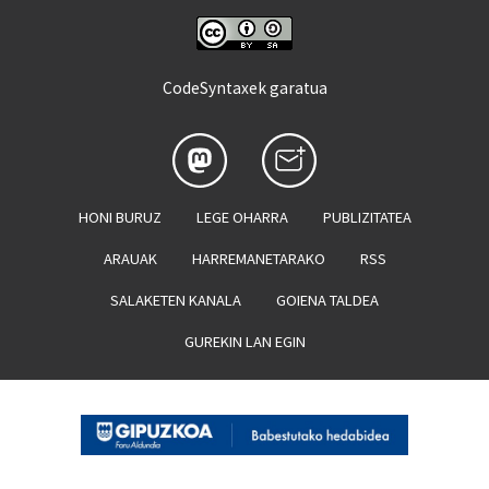
CodeSyntaxek garatua
HONI BURUZ
LEGE OHARRA
PUBLIZITATEA
ARAUAK
HARREMANETARAKO
RSS
SALAKETEN KANALA
GOIENA TALDEA
GUREKIN LAN EGIN