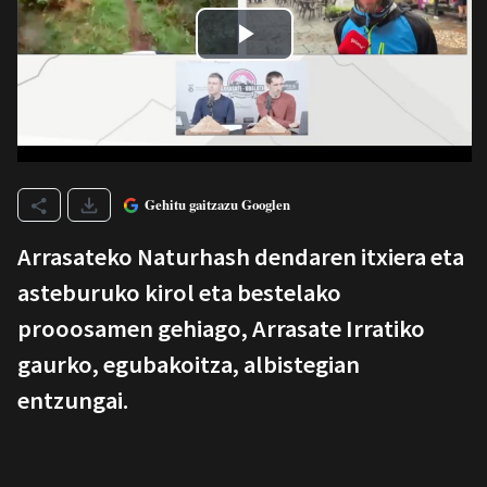
Gehitu gaitzazu Googlen
Arrasateko Naturhash dendaren itxiera eta
asteburuko kirol eta bestelako
prooosamen gehiago, Arrasate Irratiko
gaurko, egubakoitza, albistegian
entzungai.