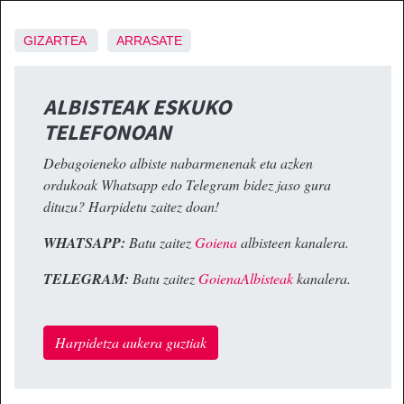
GIZARTEA
ARRASATE
ALBISTEAK ESKUKO
TELEFONOAN
Debagoieneko albiste nabarmenenak eta azken
ordukoak Whatsapp edo Telegram bidez jaso gura
dituzu? Harpidetu zaitez doan!
WHATSAPP:
Batu zaitez
Goiena
albisteen kanalera.
TELEGRAM:
Batu zaitez
GoienaAlbisteak
kanalera.
Harpidetza aukera guztiak