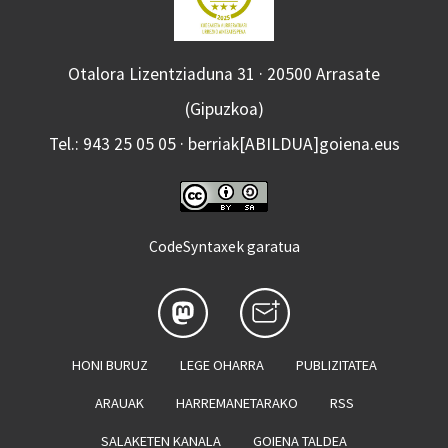
Otalora Lizentziaduna 31 · 20500 Arrasate
(Gipuzkoa)
Tel.: 943 25 05 05 · berriak[ABILDUA]goiena.eus
CodeSyntaxek garatua
HONI BURUZ
LEGE OHARRA
PUBLIZITATEA
ARAUAK
HARREMANETARAKO
RSS
SALAKETEN KANALA
GOIENA TALDEA