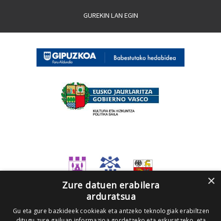
GUREKIN LAN EGIN
×
Zure datuen erabilera
arduratsua
Gu eta gure bazkideek cookieak eta antzeko teknologiak erabiltzen
ditugu zure gailuan informazioa gordetzeko eta eskuratzeko, eta