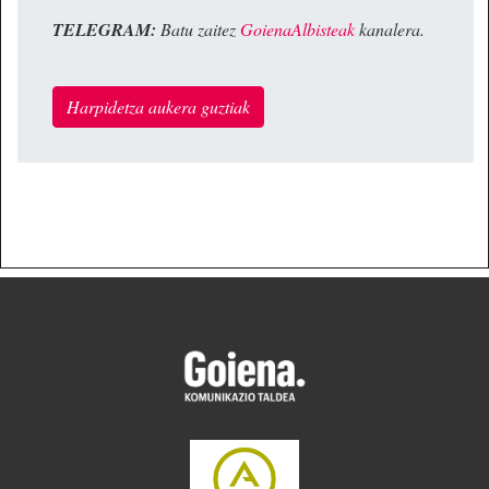
TELEGRAM:
Batu zaitez
GoienaAlbisteak
kanalera.
Harpidetza aukera guztiak