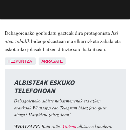
Debagoienako gonbidatu gazteak dira protagonista
Itxi
atea zabalik
bideopodcastean eta elkarrizketa zabala eta
askotariko jolasak batzen dituzte saio bakoitzean.
HEZKUNTZA
ARRASATE
ALBISTEAK ESKUKO
TELEFONOAN
Debagoieneko albiste nabarmenenak eta azken
ordukoak Whatsapp edo Telegram bidez jaso gura
dituzu? Harpidetu zaitez doan!
WHATSAPP:
Batu zaitez
Goiena
albisteen kanalera.