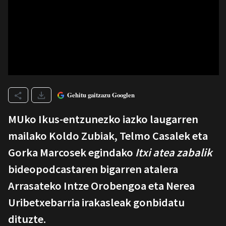
Gehitu gaitzazu Googlen
MUko Ikus-entzunezko iazko laugarren
mailako Koldo Zubiak, Telmo Casalek eta
Gorka Marcosek egindako
Itxi atea zabalik
bideopodcastaren bigarren atalera
Arrasateko Intze Orobengoa eta Nerea
Uribetxebarria irakasleak gonbidatu
dituzte.