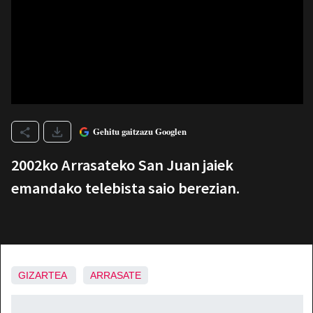
Gehitu gaitzazu Googlen
2002ko Arrasateko San Juan jaiek
emandako telebista saio berezian.
GIZARTEA
ARRASATE