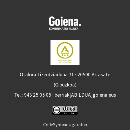
Otalora Lizentziaduna 31 · 20500 Arrasate
(Gipuzkoa)
Tel.: 943 25 05 05 · berriak[ABILDUA]goiena.eus
CodeSyntaxek garatua