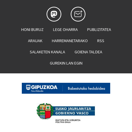
HONI BURUZ
LEGE OHARRA
PUBLIZITATEA
ARAUAK
HARREMANETARAKO
RSS
SALAKETEN KANALA
GOIENA TALDEA
GUREKIN LAN EGIN