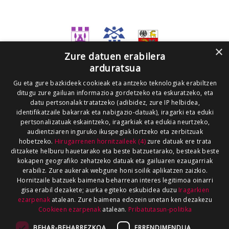
×
Zure datuen erabilera
arduratsua
Gu eta gure bazkideek cookieak eta antzeko teknologiak erabiltzen
ditugu zure gailuan informazioa gordetzeko eta eskuratzeko, eta
datu pertsonalak tratatzeko (adibidez, zure IP helbidea,
identifikatzaile bakarrak eta nabigazio-datuak), iragarki eta eduki
pertsonalizatuak eskaintzeko, iragarkiak eta edukia neurtzeko,
audientziaren inguruko ikuspegiak lortzeko eta zerbitzuak
hobetzeko.
Hirugarrenen hornitzaileek (4)
zure datuak ere trata
ditzakete helburu hauetarako eta beste batzuetarako, besteak beste
kokapen geografiko zehatzeko datuak eta gailuaren ezaugarriak
erabiliz. Zure aukerak webgune honi soilik aplikatzen zaizkio.
Hornitzaile batzuek baimena beharrean interes legitimoa oinarri
gisa erabil dezakete; aurka egiteko eskubidea duzu
Iragarkien
ezarpenak
atalean. Zure baimena edozein unetan ken dezakezu
Cookieen ezarpenak
atalean.
Pribatutasun-politika
BEHAR-BEHARREZKOA
ERRENDIMENDUA