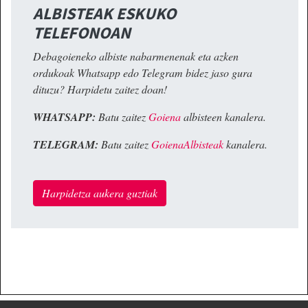
ALBISTEAK ESKUKO
TELEFONOAN
Debagoieneko albiste nabarmenenak eta azken
ordukoak Whatsapp edo Telegram bidez jaso gura
dituzu? Harpidetu zaitez doan!
WHATSAPP:
Batu zaitez
Goiena
albisteen kanalera.
TELEGRAM:
Batu zaitez
GoienaAlbisteak
kanalera.
Harpidetza aukera guztiak