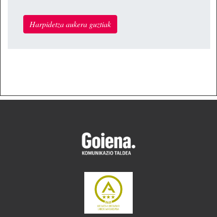
Harpidetza aukera guztiak