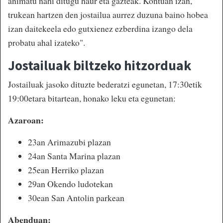
animatu nahi ditugu haur eta gazteak. Kontuan izan,
trukean hartzen den jostailua aurrez duzuna baino hobea
izan daitekeela edo gutxienez ezberdina izango dela
probatu ahal izateko".
Jostailuak biltzeko hitzorduak
Jostailuak jasoko dituzte bederatzi egunetan, 17:30etik
19:00etara bitartean, honako leku eta egunetan:
Azaroan:
23an Arimazubi plazan
24an Santa Marina plazan
25ean Herriko plazan
29an Okendo ludotekan
30ean San Antolin parkean
Abenduan: