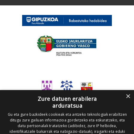
×
Zure datuen erabilera
arduratsua
Gu eta gure bazkideek cookieak eta antzeko teknologiak erabiltzen
ditugu zure gailuan informazioa gordetzeko eta eskuratzeko, eta
datu pertsonalak tratatzeko (adibidez, zure IP helbidea,
identifikatzaile bakarrak eta nabigazio-datuak), iragarki eta eduki