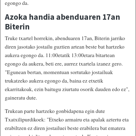
egongo da.
Azoka handia abenduaren 17an
Biterin
Truke txartel horrekin, abenduaren 17an, Biterin jarriko
diren jasotako jostailu guztien artean beste bat hartzeko
aukera egongo da. 11:00etatik 13:00etara bitartean
egongo da aukera, beti ere, aurrez txartela izanez gero.
"Egunean bertan, momentuan sortutako jostailuak
trukatzeko aukera egongo da, baina ez etxetik
ekarritakoak, ezin baitugu ziurtatu osorik dauden edo ez",
gaineratu dute.
Trukean parte hartzeko gonbidapena egin dute
Txatxilipurdikoek: "Etxeko armairu eta apalak aztertu eta
erabiltzen ez diren jostailuei beste erabilera bat ematera