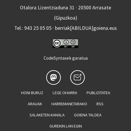
Otalora Lizentziaduna 31 · 20500 Arrasate
(Gipuzkoa)
Tel.: 943 25 05 05 · berriak[ABILDUA]goiena.eus
CodeSyntaxek garatua
HONI BURUZ
LEGE OHARRA
PUBLIZITATEA
ARAUAK
HARREMANETARAKO
RSS
SALAKETEN KANALA
GOIENA TALDEA
GUREKIN LAN EGIN