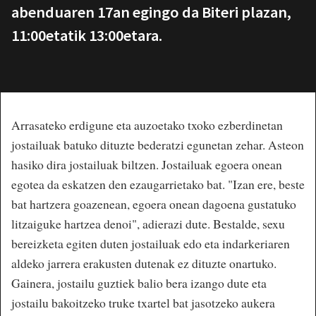
abenduaren 17an egingo da Biteri plazan,
11:00etatik 13:00etara.
Arrasateko erdigune eta auzoetako txoko ezberdinetan
jostailuak batuko dituzte bederatzi egunetan zehar. Asteon
hasiko dira jostailuak biltzen. Jostailuak egoera onean
egotea da eskatzen den ezaugarrietako bat. "Izan ere, beste
bat hartzera goazenean, egoera onean dagoena gustatuko
litzaiguke hartzea denoi", adierazi dute. Bestalde, sexu
bereizketa egiten duten jostailuak edo eta indarkeriaren
aldeko jarrera erakusten dutenak ez dituzte onartuko.
Gainera, jostailu guztiek balio bera izango dute eta
jostailu bakoitzeko truke txartel bat jasotzeko aukera