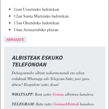
1ean Usaetxeko ludotekan
12an Santa Marinako ludotekan
13an Okendoko ludotekan
14an Arimazubiko plazan
ARRASATE
ALBISTEAK ESKUKO
TELEFONOAN
Debagoieneko albiste nabarmenenak eta azken
ordukoak Whatsapp edo Telegram bidez jaso gura
dituzu? Harpidetu zaitez doan!
WHATSAPP:
Batu zaitez
Goiena
albisteen kanalera.
TELEGRAM:
Batu zaitez
GoienaAlbisteak
kanalera.