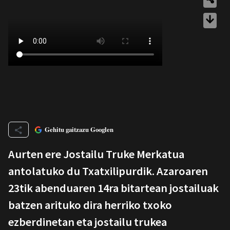
Gehitu gaitzazu Googlen
Aurten ere Jostailu Truke Merkatua
antolatuko du Txatxilipurdik. Azaroaren
23tik abenduaren 14ra bitartean jostailuak
batzen arituko dira herriko txoko
ezberdinetan eta jostailu trukea