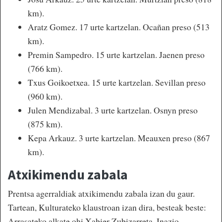
km).
Aratz Gomez. 17 urte kartzelan. Ocañan preso (513
km).
Premin Sampedro. 15 urte kartzelan. Jaenen preso
(766 km).
Txus Goikoetxea. 15 urte kartzelan. Sevillan preso
(960 km).
Julen Mendizabal. 3 urte kartzelan. Osnyn preso
(875 km).
Kepa Arkauz. 3 urte kartzelan. Meauxen preso (867
km).
Atxikimendu zabala
Prentsa agerraldiak atxikimendu zabala izan du gaur.
Tartean, Kulturateko klaustroan izan dira, besteak beste:
Arrasateko alkate ohi Xabier Zubizarreta, Inazio