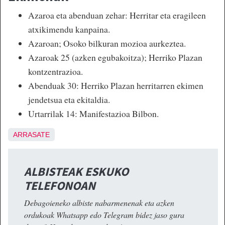
Azaroa eta abenduan zehar: Herritar eta eragileen
atxikimendu kanpaina.
Azaroan; Osoko bilkuran mozioa aurkeztea.
Azaroak 25 (azken egubakoitza); Herriko Plazan
kontzentrazioa.
Abenduak 30: Herriko Plazan herritarren ekimen
jendetsua eta ekitaldia.
Urtarrilak 14: Manifestazioa Bilbon.
ARRASATE
ALBISTEAK ESKUKO
TELEFONOAN
Debagoieneko albiste nabarmenenak eta azken
ordukoak Whatsapp edo Telegram bidez jaso gura