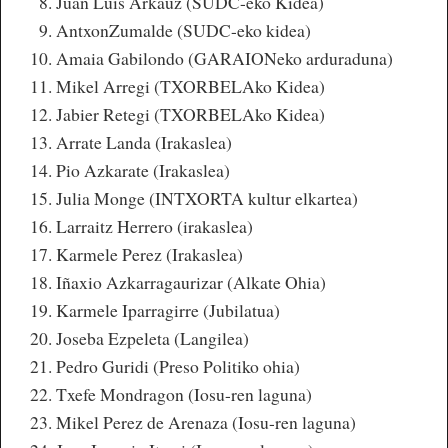
Juan Luis Arkauz (SUDC-eko Kidea)
AntxonZumalde (SUDC-eko kidea)
Amaia Gabilondo (GARAIONeko arduraduna)
Mikel Arregi (TXORBELAko Kidea)
Jabier Retegi (TXORBELAko Kidea)
Arrate Landa (Irakaslea)
Pio Azkarate (Irakaslea)
Julia Monge (INTXORTA kultur elkartea)
Larraitz Herrero (irakaslea)
Karmele Perez (Irakaslea)
Iñaxio Azkarragaurizar (Alkate Ohia)
Karmele Iparragirre (Jubilatua)
Joseba Ezpeleta (Langilea)
Pedro Guridi (Preso Politiko ohia)
Txefe Mondragon (Iosu-ren laguna)
Mikel Perez de Arenaza (Iosu-ren laguna)