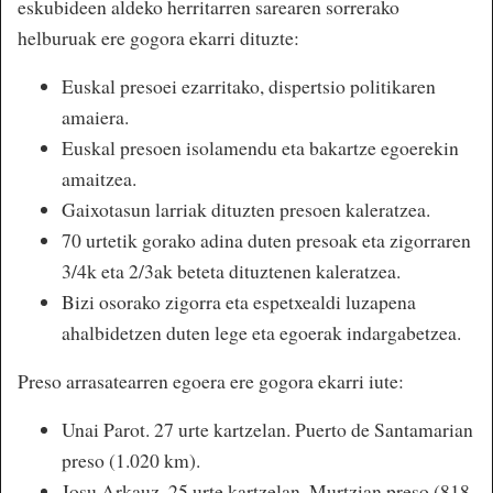
eskubideen aldeko herritarren sarearen sorrerako
helburuak ere gogora ekarri dituzte:
Euskal presoei ezarritako, dispertsio politikaren
amaiera.
Euskal presoen isolamendu eta bakartze egoerekin
amaitzea.
Gaixotasun larriak dituzten presoen kaleratzea.
70 urtetik gorako adina duten presoak eta zigorraren
3/4k eta 2/3ak beteta dituztenen kaleratzea.
Bizi osorako zigorra eta espetxealdi luzapena
ahalbidetzen duten lege eta egoerak indargabetzea.
Preso arrasatearren egoera ere gogora ekarri iute:
Unai Parot. 27 urte kartzelan. Puerto de Santamarian
preso (1.020 km).
Josu Arkauz. 25 urte kartzelan. Murtzian preso (818