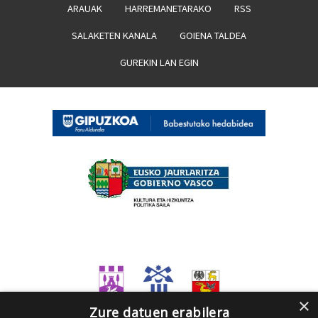
ARAUAK
HARREMANETARAKO
RSS
SALAKETEN KANALA
GOIENA TALDEA
GUREKIN LAN EGIN
×
Zure datuen erabilera