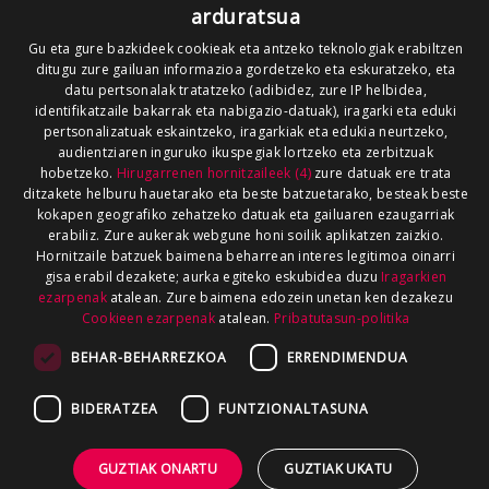
arduratsua
Gu eta gure bazkideek cookieak eta antzeko teknologiak erabiltzen
ditugu zure gailuan informazioa gordetzeko eta eskuratzeko, eta
datu pertsonalak tratatzeko (adibidez, zure IP helbidea,
identifikatzaile bakarrak eta nabigazio-datuak), iragarki eta eduki
pertsonalizatuak eskaintzeko, iragarkiak eta edukia neurtzeko,
audientziaren inguruko ikuspegiak lortzeko eta zerbitzuak
hobetzeko.
Hirugarrenen hornitzaileek (4)
zure datuak ere trata
ditzakete helburu hauetarako eta beste batzuetarako, besteak beste
kokapen geografiko zehatzeko datuak eta gailuaren ezaugarriak
erabiliz. Zure aukerak webgune honi soilik aplikatzen zaizkio.
Hornitzaile batzuek baimena beharrean interes legitimoa oinarri
gisa erabil dezakete; aurka egiteko eskubidea duzu
Iragarkien
ezarpenak
atalean. Zure baimena edozein unetan ken dezakezu
Cookieen ezarpenak
atalean.
Pribatutasun-politika
BEHAR-BEHARREZKOA
ERRENDIMENDUA
BIDERATZEA
FUNTZIONALTASUNA
GUZTIAK ONARTU
GUZTIAK UKATU