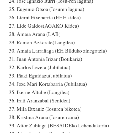
Jose Ignazio Iturri (Iosu-ren laguna)
Eugenio Otsoa (Iosuren laguna)
Lierni Etxebarria (EHE kidea)
Lide Galdos(AGAKO Kidea)
Amaia Arana (LAB)
Ramon Azkarate(Langilea)
Amaia Larrañaga (EH Bilduko zinegotzia)
Juan Antonia Irizar (Botikaria)
Karlos Lezeta (Jubilatua)
Iñaki Eguidazu(Jubilatua)
Joxe Mari Kortabarria (Jubilatua)
Ikerne Altube (Langilea)
Irati Aranzabal (Senidea)
Mila Etxaniz (Iosuren bikotea)
Kristina Arana (Iosuren ama)
Aitor Zubiaga (BESAIDEko Lehendakaria)