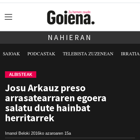
NAHIERAN
SAIOAK
PODCASTAK
TELEBISTA ZUZENEAN
IRRATI
ALBISTEAK
Josu Arkauz preso
arrasatearraren egoera
salatu dute hainbat
herritarrek
Imanol Beloki
2016ko azaroaren 15a