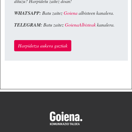
dituzu? Harpidetu zaitez doan!
WHATSAPP:
Batu zaitez
Goiena
albisteen kanalera.
TELEGRAM:
Batu zaitez
GoienaAlbisteak
kanalera.
Harpidetza aukera guztiak