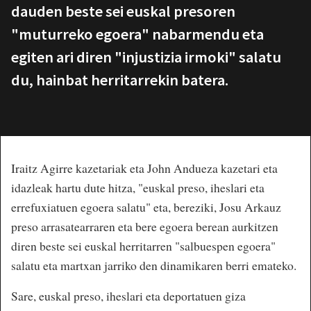
dauden beste sei euskal presoren
"muturreko egoera" nabarmendu eta
egiten ari diren "injustizia irmoki" salatu
du, hainbat herritarrekin batera.
Iraitz Agirre kazetariak eta John Andueza kazetari eta
idazleak hartu dute hitza, "euskal preso, iheslari eta
errefuxiatuen egoera salatu" eta, bereziki, Josu Arkauz
preso arrasatearraren eta bere egoera berean aurkitzen
diren beste sei euskal herritarren "salbuespen egoera"
salatu eta martxan jarriko den dinamikaren berri emateko.
Sare, euskal preso, iheslari eta deportatuen giza