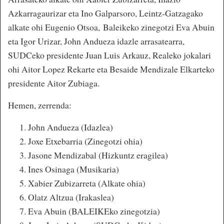
Azkarragaurizar eta Ino Galparsoro, Leintz-Gatzagako
alkate ohi Eugenio Otsoa, Baleikeko zinegotzi Eva Abuin
eta Igor Urizar, John Andueza idazle arrasatearra,
SUDCeko presidente Juan Luis Arkauz, Realeko jokalari
ohi Aitor Lopez Rekarte eta Besaide Mendizale Elkarteko
presidente Aitor Zubiaga.
Hemen, zerrenda:
John Andueza (Idazlea)
Joxe Etxebarria (Zinegotzi ohia)
Jasone Mendizabal (Hizkuntz eragilea)
Ines Osinaga (Musikaria)
Xabier Zubizarreta (Alkate ohia)
Olatz Altzua (Irakaslea)
Eva Abuin (BALEIKEko zinegotzia)