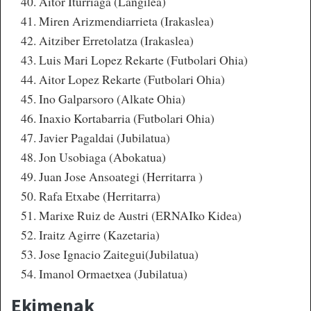
Aitor Iturriaga (Langilea)
Miren Arizmendiarrieta (Irakaslea)
Aitziber Erretolatza (Irakaslea)
Luis Mari Lopez Rekarte (Futbolari Ohia)
Aitor Lopez Rekarte (Futbolari Ohia)
Ino Galparsoro (Alkate Ohia)
Inaxio Kortabarria (Futbolari Ohia)
Javier Pagaldai (Jubilatua)
Jon Usobiaga (Abokatua)
Juan Jose Ansoategi (Herritarra )
Rafa Etxabe (Herritarra)
Marixe Ruiz de Austri (ERNAIko Kidea)
Iraitz Agirre (Kazetaria)
Jose Ignacio Zaitegui(Jubilatua)
Imanol Ormaetxea (Jubilatua)
Ekimenak