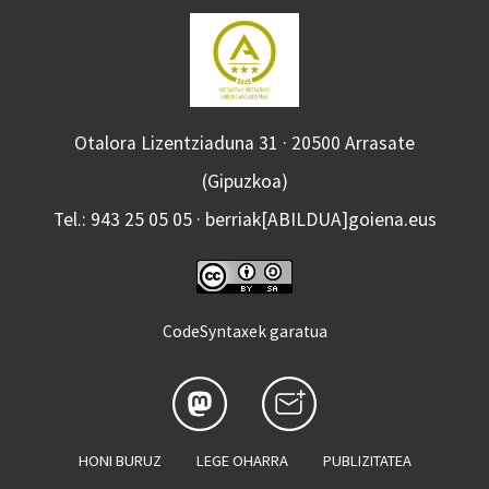
Otalora Lizentziaduna 31 · 20500 Arrasate
(Gipuzkoa)
Tel.: 943 25 05 05 · berriak[ABILDUA]goiena.eus
CodeSyntaxek garatua
HONI BURUZ
LEGE OHARRA
PUBLIZITATEA