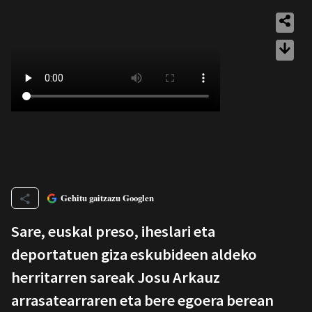
Gehitu gaitzazu Googlen
Sare, euskal preso, iheslari eta
deportatuen giza eskubideen aldeko
herritarren sareak Josu Arkauz
arrasatearraren eta bere egoera berean