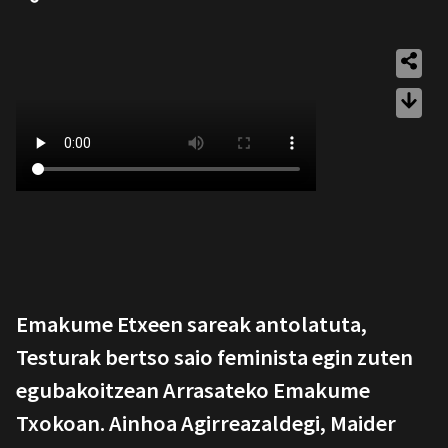
Emakume Etxeen sareak antolatuta,
Testurak bertso saio feminista egin zuten
egubakoitzean Arrasateko Emakume
Txokoan. Ainhoa Agirreazaldegi, Maider