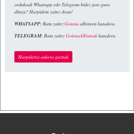
ordukoak Whatsapp edo Telegram bidez jaso gura
dituzu? Harpidetu zaitez doan!
WHATSAPP:
Batu zaitez
Goiena
albisteen kanalera.
TELEGRAM:
Batu zaitez
GoienaAlbisteak
kanalera.
Harpidetza aukera guztiak