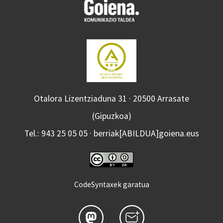
Otalora Lizentziaduna 31 · 20500 Arrasate
(Gipuzkoa)
Tel.: 943 25 05 05 · berriak[ABILDUA]goiena.eus
CodeSyntaxek garatua