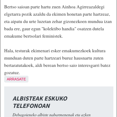
Bertso saioan parte hartu zuen Ainhoa Agirreazaldegi
elgetarra pozik azaldu da ekimen honetan parte hartzeaz,
eta aipatu du urte luzetan zehar gizonezkoen mundua izan
bada ere, gaur egun "kolektibo handia" osatzen dutela
emakume bertsolari feministek.
Hala, testurak ekimenari esker emakumezkoek kultura
munduan duten parte hartzeari buruz hausnartu zuten
bertaratutakoek, aldi berean bertso saio interesgarri batez
gozatuz.
ARRASATE
ALBISTEAK ESKUKO
TELEFONOAN
Debagoieneko albiste nabarmenenak eta azken