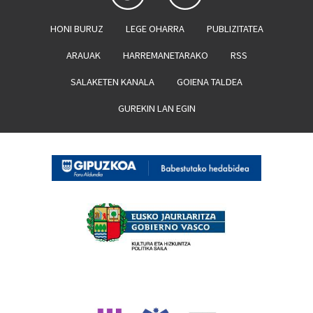
HONI BURUZ
LEGE OHARRA
PUBLIZITATEA
ARAUAK
HARREMANETARAKO
RSS
SALAKETEN KANALA
GOIENA TALDEA
GUREKIN LAN EGIN