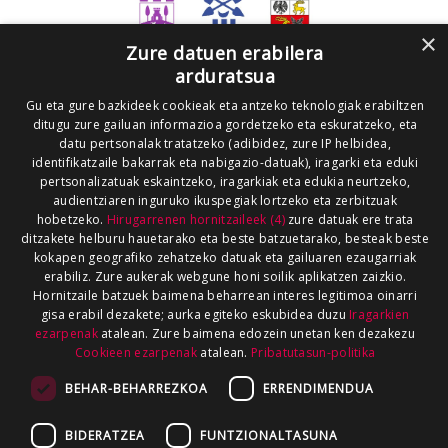
×
Zure datuen erabilera
arduratsua
Gu eta gure bazkideek cookieak eta antzeko teknologiak erabiltzen
ditugu zure gailuan informazioa gordetzeko eta eskuratzeko, eta
datu pertsonalak tratatzeko (adibidez, zure IP helbidea,
identifikatzaile bakarrak eta nabigazio-datuak), iragarki eta eduki
pertsonalizatuak eskaintzeko, iragarkiak eta edukia neurtzeko,
audientziaren inguruko ikuspegiak lortzeko eta zerbitzuak
hobetzeko.
Hirugarrenen hornitzaileek (4)
zure datuak ere trata
ditzakete helburu hauetarako eta beste batzuetarako, besteak beste
kokapen geografiko zehatzeko datuak eta gailuaren ezaugarriak
erabiliz. Zure aukerak webgune honi soilik aplikatzen zaizkio.
Hornitzaile batzuek baimena beharrean interes legitimoa oinarri
gisa erabil dezakete; aurka egiteko eskubidea duzu
Iragarkien
ezarpenak
atalean. Zure baimena edozein unetan ken dezakezu
Cookieen ezarpenak
atalean.
Pribatutasun-politika
BEHAR-BEHARREZKOA
ERRENDIMENDUA
BIDERATZEA
FUNTZIONALTASUNA