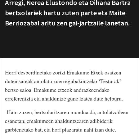
Arregi, Nerea Elustondo eta Oihana Bartra
bertsolariek hartu zuten parte eta Maite
Berriozabal aritu zen gai-jartzaile lanetan.
Herri desberdinetako zortzi Emakume Etxek osatzen
duten sareak antolatu zuen egubakoitzeko ‘Testurak’
bertso saioa. Emakume etxeok andrazkoendako
erreferentzia eta ahalduntze gune izatea dute helburu.
Hain zuzen, bertsolaritzaren mundua da, antolatzaileen
esanetan, emakumeen ahalduntzearen adibiderik
garbienetako bat, eta hori plazaratu nahi izan dute.