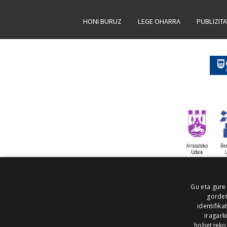
HONI BURUZ
LEGE OHARRA
PUBLIZIT
Gu eta gure
gordet
identifika
iragark
hobetzeko