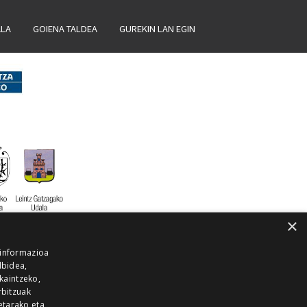
ALA
GOIENA TALDEA
GUREKIN LAN EGIN
×
 informazioa
lbidea,
skaintzeko,
rbitzuak
etarako eta