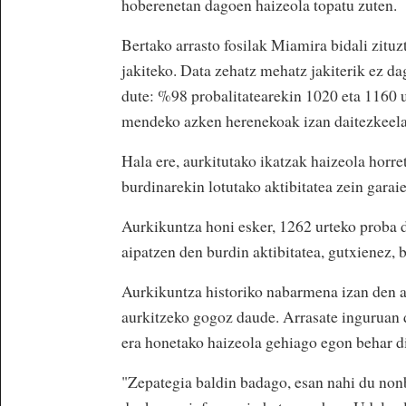
hoberenetan dagoen haizeola topatu zuten.
Bertako arrasto fosilak Miamira bidali zituz
jakiteko. Data zehatz mehatz jakiterik ez d
dute: %98 probalitatearekin 1020 eta 1160 u
mendeko azken herenekoak izan daitezkeela
Hala ere, aurkitutako ikatzak haizeola horre
burdinarekin lotutako aktibitatea zein garaie
Aurkikuntza honi esker, 1262 urteko proba d
aipatzen den burdin aktibitatea, gutxienez, 
Aurkikuntza historiko nabarmena izan den a
aurkitzeko gogoz daude. Arrasate inguruan 
era honetako haizeola gehiago egon behar di
"Zepategia baldin badago, esan nahi du non