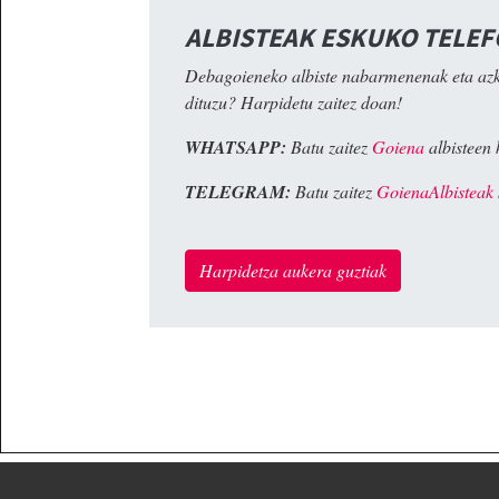
ALBISTEAK ESKUKO TELE
Debagoieneko albiste nabarmenenak eta az
dituzu? Harpidetu zaitez doan!
WHATSAPP:
Batu zaitez
Goiena
albisteen 
TELEGRAM:
Batu zaitez
GoienaAlbisteak
Harpidetza aukera guztiak