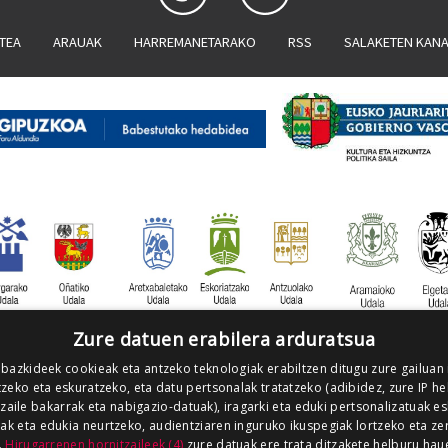
ATEA
ARAUAK
HARREMANETARAKO
RSS
SALAKETEN KAN
Zure datuen erabilera arduratsua
 bazkideek cookieak eta antzeko teknologiak erabiltzen ditugu zure gailuan
zeko eta eskuratzeko, eta datu pertsonalak tratatzeko (adibidez, zure IP he
tzaile bakarrak eta nabigazio-datuak), iragarki eta eduki pertsonalizatuak e
iak eta edukia neurtzeko, audientziaren inguruko ikuspegiak lortzeko eta ze
.
Hirugarrenen hornitzaileek (4)
zure datuak ere trata ditzakete helburu hau