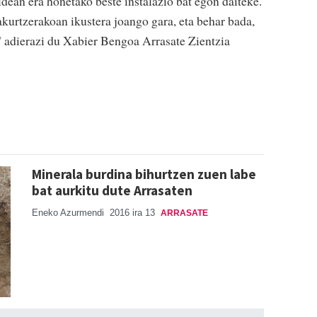
ean era honetako beste instalazio bat egon daiteke.
kurtzerakoan ikustera joango gara, eta behar bada,
" adierazi du Xabier Bengoa Arrasate Zientzia
Minerala burdina bihurtzen zuen labe
bat aurkitu dute Arrasaten
Eneko Azurmendi
2016 ira 13
ARRASATE