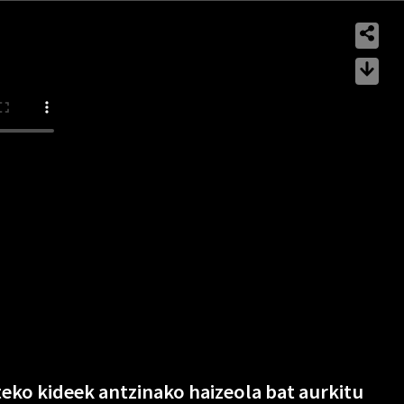
teko kideek antzinako haizeola bat aurkitu