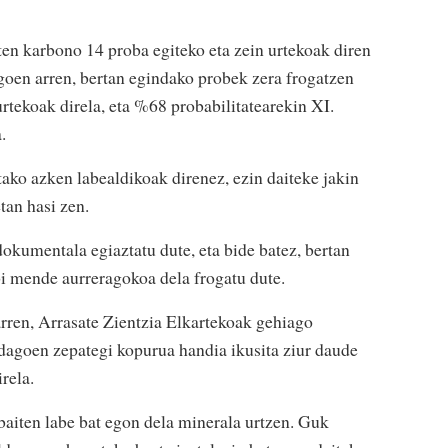
ten karbono 14 proba egiteko eta zein urtekoak diren
agoen arren, bertan egindako probek zera frogatzen
rtekoak direla, eta %68 probabilitatearekin XI.
.
tako azken labealdikoak direnez, ezin daiteke jakin
tan hasi zen.
okumentala egiaztatu dute, eta bide batez, bertan
bi mende aurreragokoa dela frogatu dute.
rren, Arrasate Zientzia Elkartekoak gehiago
dagoen zepategi kopurua handia ikusita ziur daude
rela.
baiten labe bat egon dela minerala urtzen. Guk