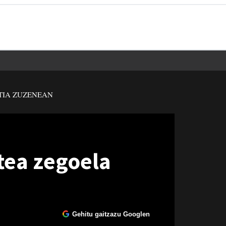
TIA ZUZENEAN
tea zegoela
Gehitu gaitzazu Googlen