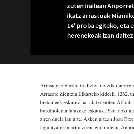
zuten irailean Anporre
ikatz arrastoak Miamiko
14' proba egiteko, eta
herenekoak izan daitez
Arrasateko burdin tradizioa noiztik datorren
Arrasate Zientzia Elkarteko kideek. 1262. ur
biztanleek eskutitz bat idatzi zioten Alfont
burdinoletan lantzeko eskatuz. Pista dokumen
ziren duela lau urte. Azken urtean Josu Etx
laguntzarekin aritu ziren, eta irailean, Anp