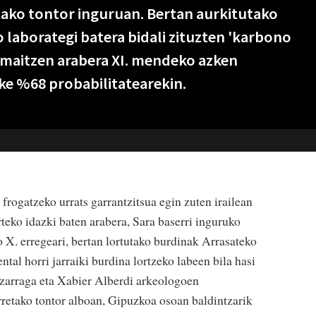
tako tontor inguruan. Bertan aurkitutako
 laborategi batera bidali zituzten 'karbono
 emaitzen arabera XI. mendeko azken
ke %68 probabilitatearekin.
 frogatzeko urrats garrantzitsua egin zuten irailean
teko idazki baten arabera, Sara baserri inguruko
so X. erregeari, bertan lortutako burdinak Arrasateko
tal horri jarraiki burdina lortzeko labeen bila hasi
ezarraga eta Xabier Alberdi arkeologoen
orretako tontor alboan, Gipuzkoa osoan baldintzarik