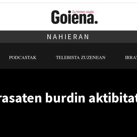
NAHIERAN
PODCASTAK
TELEBISTA ZUZENEAN
IRRA
asaten burdin aktibita