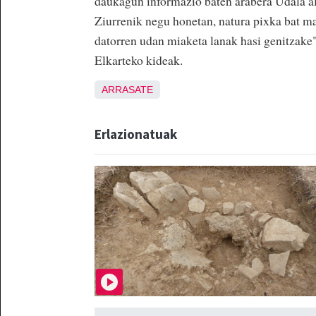
daukagun informazio baten arabera Udala ald
Ziurrenik negu honetan, natura pixka bat ma
datorren udan miaketa lanak hasi genitzake
Elkarteko kideak.
ARRASATE
Erlazionatuak