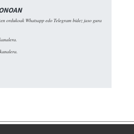
FONOAN
ken ordukoak Whatsapp edo Telegram bidez jaso gura
kanalera.
kanalera.