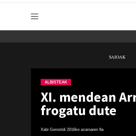
SAIOAK
ALBISTEAK
XI. mendean Arr
frogatu dute
Xabi Gorostidi
2016ko azaroaren 8a