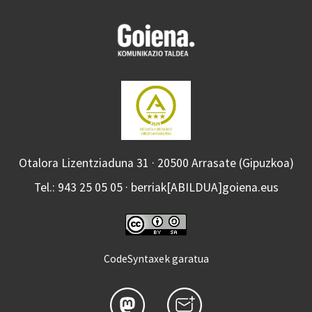
Otalora Lizentziaduna 31 · 20500 Arrasate (Gipuzkoa)
Tel.: 943 25 05 05 · berriak[ABILDUA]goiena.eus
CodeSyntaxek garatua