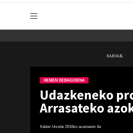
SAIOAK
HEMEN DEBAGOIENA
Udazkeneko pro
Arrasateko azo
Xabier Urzelai
2016ko azaroaren 4a