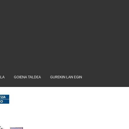
ALA
GOIENA TALDEA
GUREKIN LAN EGIN