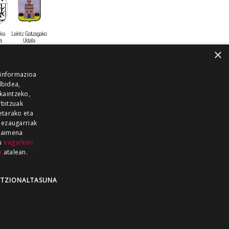
×
 informazioa
lbidea,
skaintzeko,
rbitzuak
etarako eta
 ezaugarriak
 baimena
zu
Iragarkien
k
atalean.
EITIA GUKA
AZKOITIA GUKA
BARRENA
GUKA
GUKA TELEBISTA
HIRUKA
TZIONALTASUNA
Z GUKA
ZUMAIA GUKA
28 KANALA