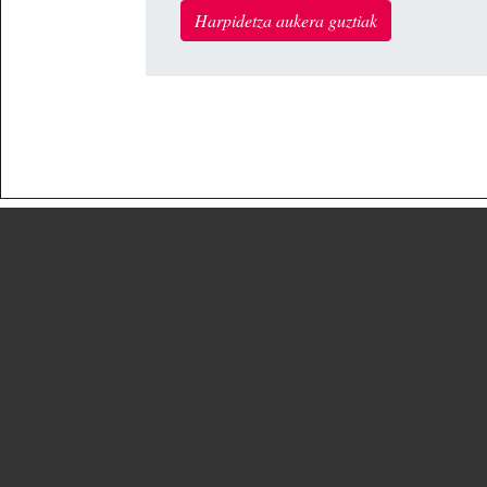
Harpidetza aukera guztiak