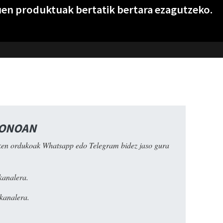
en produktuak bertatik bertara ezagutzeko.
FONOAN
ken ordukoak Whatsapp edo Telegram bidez jaso gura
kanalera.
kanalera.