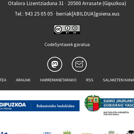
Otalora Lizentziaduna 31 · 20500 Arrasate (Gipuzkoa)
Tel.: 943 25 05 05 · berriak[ABILDUA]goiena.eus
CodeSyntaxek garatua
ATEA
ARAUAK
HARREMANETARAKO
RSS
SALAKETEN KAN