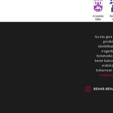
Gu eta gure
gordet
identifika
iragark
hobetzeko
beste batzu
erabili
beharrean 
ezarpen
AIARALDEA
AIKOR
AIURRI
ALEA
BEGITU
ERRAN
EUSKALERRIA IRRA
BEHAR-BEH
KRONIKA
MAILOPE
NOAUA
O