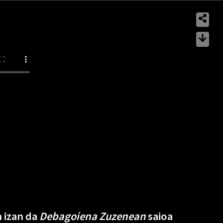
 izan da
Debagoiena Zuzenean
saioa