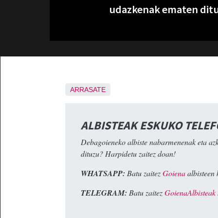
udazkenak ematen ditu
ARRASATE
ALBISTEAK ESKUKO TELE
Debagoieneko albiste nabarmenenak eta az
dituzu? Harpidetu zaitez doan!
WHATSAPP:
Batu zaitez
Goiena
albisteen 
TELEGRAM:
Batu zaitez
GoienaAlbisteak