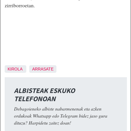
zirriborroetan.
KIROLA
ARRASATE
ALBISTEAK ESKUKO
TELEFONOAN
Debagoieneko albiste nabarmenenak eta azken
ordukoak Whatsapp edo Telegram bidez jaso gura
dituzu? Harpidetu zaitez doan!