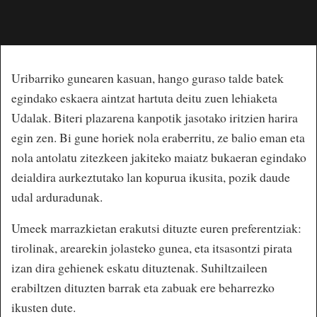
Uribarriko gunearen kasuan, hango guraso talde batek
egindako eskaera aintzat hartuta deitu zuen lehiaketa
Udalak. Biteri plazarena kanpotik jasotako iritzien harira
egin zen. Bi gune horiek nola eraberritu, ze balio eman eta
nola antolatu zitezkeen jakiteko maiatz bukaeran egindako
deialdira aurkeztutako lan kopurua ikusita, pozik daude
udal arduradunak.
Umeek marrazkietan erakutsi dituzte euren preferentziak:
tirolinak, arearekin jolasteko gunea, eta itsasontzi pirata
izan dira gehienek eskatu dituztenak. Suhiltzaileen
erabiltzen dituzten barrak eta zabuak ere beharrezko
ikusten dute.