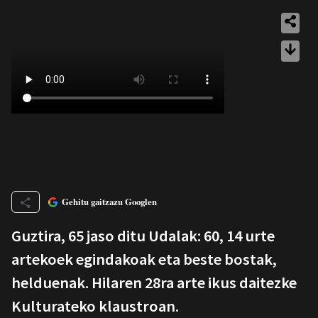
Gehitu gaitzazu Googlen
Guztira, 65 jaso ditu Udalak: 60, 14 urte
artekoek egindakoak eta beste bostak,
helduenak. Hilaren 28ra arte ikus daitezke
Kulturateko klaustroan.