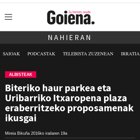
NAHIERAN
SAIOAK
PODCASTAK
TELEBISTA ZUZENEAN
IRRATI
ALBISTEAK
Biteriko haur parkea eta
Uribarriko Itxaropena plaza
eraberritzeko proposamenak
ikusgai
Mireia Bikuña
2016ko irailaren 19a