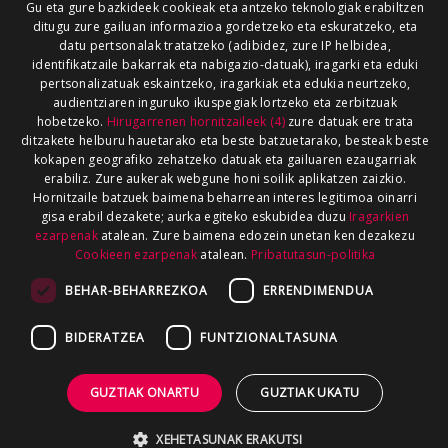
Gu eta gure bazkideek cookieak eta antzeko teknologiak erabiltzen
ditugu zure gailuan informazioa gordetzeko eta eskuratzeko, eta
datu pertsonalak tratatzeko (adibidez, zure IP helbidea,
identifikatzaile bakarrak eta nabigazio-datuak), iragarki eta eduki
pertsonalizatuak eskaintzeko, iragarkiak eta edukia neurtzeko,
audientziaren inguruko ikuspegiak lortzeko eta zerbitzuak
hobetzeko.
Hirugarrenen hornitzaileek (4)
zure datuak ere trata
ditzakete helburu hauetarako eta beste batzuetarako, besteak beste
kokapen geografiko zehatzeko datuak eta gailuaren ezaugarriak
erabiliz. Zure aukerak webgune honi soilik aplikatzen zaizkio.
Hornitzaile batzuek baimena beharrean interes legitimoa oinarri
gisa erabil dezakete; aurka egiteko eskubidea duzu
Iragarkien
ezarpenak
atalean. Zure baimena edozein unetan ken dezakezu
Cookieen ezarpenak
atalean.
Pribatutasun-politika
BEHAR-BEHARREZKOA
ERRENDIMENDUA
BIDERATZEA
FUNTZIONALTASUNA
GUZTIAK ONARTU
GUZTIAK UKATU
XEHETASUNAK ERAKUTSI