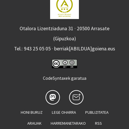
Otalora Lizentziaduna 31 · 20500 Arrasate
(Gipuzkoa)
Tel.: 943 25 05 05 · berriak[ABILDUA]goiena.eus
CodeSyntaxek garatua
HONI BURUZ
LEGE OHARRA
PUBLIZITATEA
ARAUAK
HARREMANETARAKO
RSS