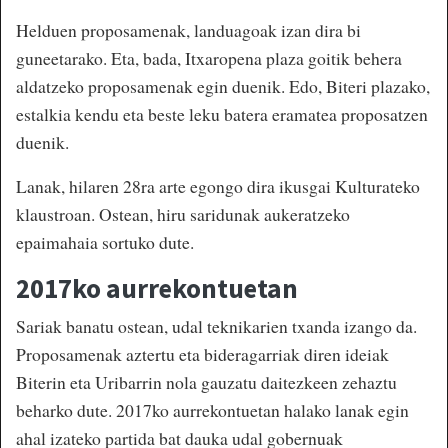
Helduen proposamenak, landuagoak izan dira bi
guneetarako. Eta, bada, Itxaropena plaza goitik behera
aldatzeko proposamenak egin duenik. Edo, Biteri plazako,
estalkia kendu eta beste leku batera eramatea proposatzen
duenik.
Lanak, hilaren 28ra arte egongo dira ikusgai Kulturateko
klaustroan. Ostean, hiru saridunak aukeratzeko
epaimahaia sortuko dute.
2017ko aurrekontuetan
Sariak banatu ostean, udal teknikarien txanda izango da.
Proposamenak aztertu eta bideragarriak diren ideiak
Biterin eta Uribarrin nola gauzatu daitezkeen zehaztu
beharko dute. 2017ko aurrekontuetan halako lanak egin
ahal izateko partida bat dauka udal gobernuak