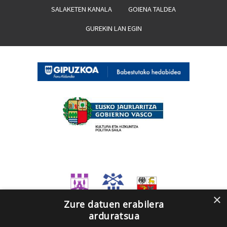
SALAKETEN KANALA
GOIENA TALDEA
GUREKIN LAN EGIN
×
Zure datuen erabilera
arduratsua