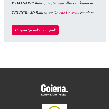
WHATSAPP:
Batu zaitez
Goiena
albisteen kanalera.
TELEGRAM:
Batu zaitez
GoienaAlbisteak
kanalera.
Harpidetza aukera guztiak