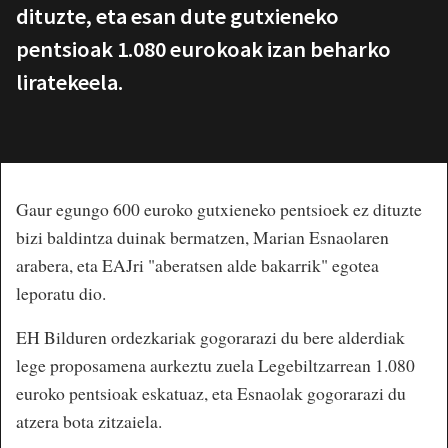
dituzte, eta esan dute gutxieneko
pentsioak 1.080 eurokoak izan beharko
liratekeela.
Gaur egungo 600 euroko gutxieneko pentsioek ez dituzte
bizi baldintza duinak bermatzen, Marian Esnaolaren
arabera, eta EAJri "aberatsen alde bakarrik" egotea
leporatu dio.
EH Bilduren ordezkariak gogorarazi du bere alderdiak
lege proposamena aurkeztu zuela Legebiltzarrean 1.080
euroko pentsioak eskatuaz, eta Esnaolak gogorarazi du
atzera bota zitzaiela.