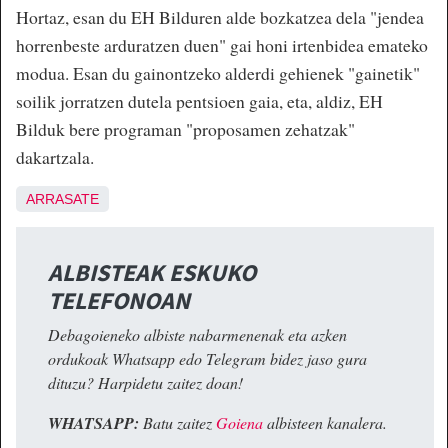
Hortaz, esan du EH Bilduren alde bozkatzea dela "jendea
horrenbeste arduratzen duen" gai honi irtenbidea emateko
modua. Esan du gainontzeko alderdi gehienek "gainetik"
soilik jorratzen dutela pentsioen gaia, eta, aldiz, EH
Bilduk bere programan "proposamen zehatzak"
dakartzala.
ARRASATE
ALBISTEAK ESKUKO
TELEFONOAN
Debagoieneko albiste nabarmenenak eta azken
ordukoak Whatsapp edo Telegram bidez jaso gura
dituzu? Harpidetu zaitez doan!
WHATSAPP:
Batu zaitez
Goiena
albisteen kanalera.