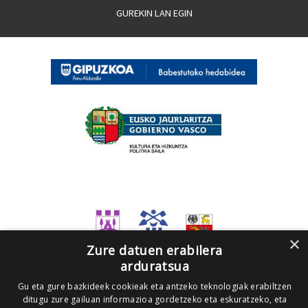
GUREKIN LAN EGIN
×
Zure datuen erabilera
arduratsua
Gu eta gure bazkideek cookieak eta antzeko teknologiak erabiltzen
ditugu zure gailuan informazioa gordetzeko eta eskuratzeko, eta