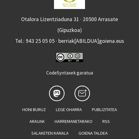
Otalora Lizentziaduna 31 · 20500 Arrasate
(Gipuzkoa)
Tel.: 943 25 05 05 · berriak[ABILDUA]goiena.eus
CodeSyntaxek garatua
HONI BURUZ
LEGE OHARRA
PUBLIZITATEA
ARAUAK
HARREMANETARAKO
RSS
SALAKETEN KANALA
GOIENA TALDEA