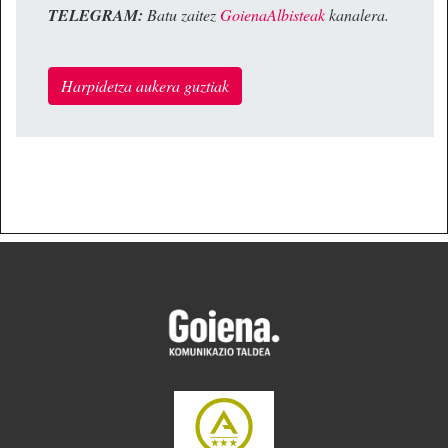
TELEGRAM:
Batu zaitez
GoienaAlbisteak
kanalera.
Harpidetza aukera guztiak