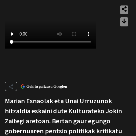
Gehitu gaitzazu Googlen
Marian Esnaolak eta Unai Urruzunok
hitzaldia eskaini dute Kulturateko Jokin
Zaitegi aretoan. Bertan gaur egungo
gobernuaren pentsio politikak kritikatu