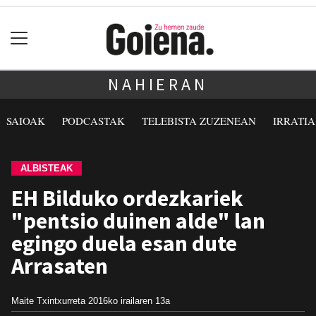
NAHIERAN
SAIOAK
PODCASTAK
TELEBISTA ZUZENEAN
IRRATI
ALBISTEAK
EH Bilduko ordezkariek
"pentsio duinen alde" lan
egingo duela esan dute
Arrasaten
Maite Txintxurreta
2016ko irailaren 13a