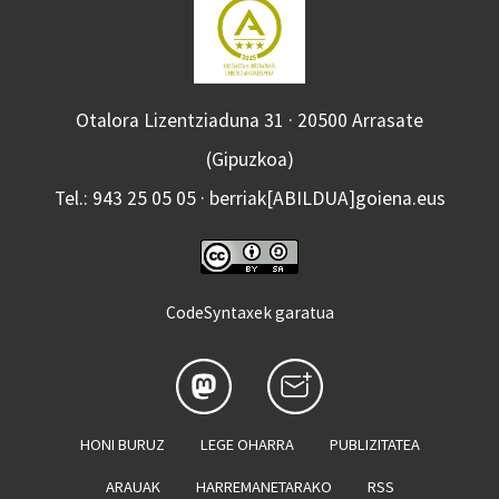
Otalora Lizentziaduna 31 · 20500 Arrasate
(Gipuzkoa)
Tel.: 943 25 05 05 · berriak[ABILDUA]goiena.eus
CodeSyntaxek garatua
HONI BURUZ
LEGE OHARRA
PUBLIZITATEA
ARAUAK
HARREMANETARAKO
RSS