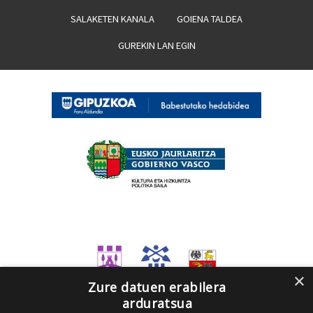
SALAKETEN KANALA
GOIENA TALDEA
GUREKIN LAN EGIN
×
Zure datuen erabilera
arduratsua