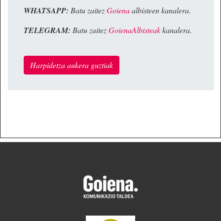
WHATSAPP:
Batu zaitez
Goiena
albisteen kanalera.
TELEGRAM:
Batu zaitez
GoienaAlbisteak
kanalera.
Harpidetza aukera guztiak