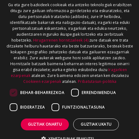
Gu eta gure bazkideek cookieak eta antzeko teknologiak erabiltzen
ditugu zure gailuan informazioa gordetzeko eta eskuratzeko, eta
datu pertsonalak tratatzeko (adibidez, zure IP helbidea,
identifikatzaile bakarrak eta nabigazio-datuak), iragarki eta eduki
pertsonalizatuak eskaintzeko, iragarkiak eta edukia neurtzeko,
audientziaren inguruko ikuspegiak lortzeko eta zerbitzuak
hobetzeko.
Hirugarrenen hornitzaileek (4)
zure datuak ere trata
ditzakete helburu hauetarako eta beste batzuetarako, besteak beste
kokapen geografiko zehatzeko datuak eta gailuaren ezaugarriak
erabiliz. Zure aukerak webgune honi soilik aplikatzen zaizkio.
Hornitzaile batzuek baimena beharrean interes legitimoa oinarri
gisa erabil dezakete; aurka egiteko eskubidea duzu
Iragarkien
ezarpenak
atalean. Zure baimena edozein unetan ken dezakezu
Cookieen ezarpenak
atalean.
Pribatutasun-politika
BEHAR-BEHARREZKOA
ERRENDIMENDUA
BIDERATZEA
FUNTZIONALTASUNA
GUZTIAK ONARTU
GUZTIAK UKATU
XEHETASUNAK ERAKUTSI