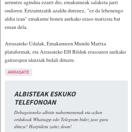
urruntze agindua ezarri dio, emakumeak salaketa jarri
ondoren. Ertzaintzatik azaldu dutenez, "ez da lehenengo
aldia izan" emakume honen aurkako eraso matxista bat
eman dela.
Arrasateko Udalak, Emakumeen Mundu Martxa
plataformak, eta Arrasateko EH Bilduk erasoaren aurkako
gaitzespen idatziak bidali dituzte.
ARRASATE
ALBISTEAK ESKUKO
TELEFONOAN
Debagoieneko albiste nabarmenenak eta azken
ordukoak Whatsapp edo Telegram bidez jaso gura
dituzu? Harpidetu zaitez doan!