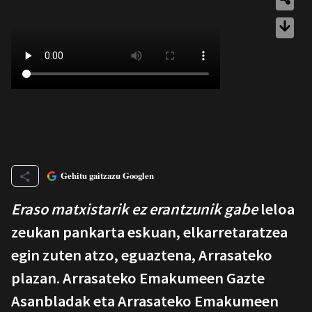
Gehitu gaitzazu Googlen
Eraso matxistarik ez erantzunik gabe
leloa
zeukan pankarta eskuan, elkarretaratzea
egin zuten atzo, eguaztena, Arrasateko
plazan. Arrasateko Emakumeen Gazte
Asanbladak eta Arrasateko Emakumeen