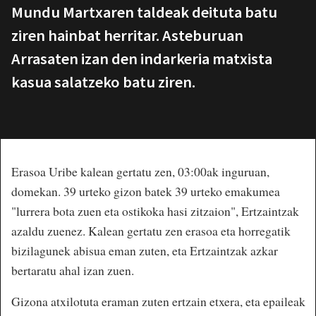
Mundu Martxaren taldeak deituta batu
ziren hainbat herritar. Asteburuan
Arrasaten izan den indarkeria matxista
kasua salatzeko batu ziren.
Erasoa Uribe kalean gertatu zen, 03:00ak inguruan,
domekan. 39 urteko gizon batek 39 urteko emakumea
"lurrera bota zuen eta ostikoka hasi zitzaion", Ertzaintzak
azaldu zuenez. Kalean gertatu zen erasoa eta horregatik
bizilagunek abisua eman zuten, eta Ertzaintzak azkar
bertaratu ahal izan zuen.
Gizona atxilotuta eraman zuten ertzain etxera, eta epaileak