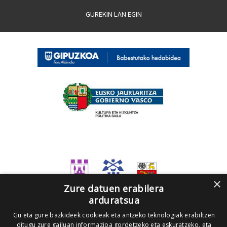
GUREKIN LAN EGIN
×
Zure datuen erabilera
arduratsua
Gu eta gure bazkideek cookieak eta antzeko teknologiak erabiltzen
ditugu zure gailuan informazioa gordetzeko eta eskuratzeko, eta