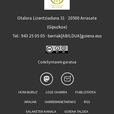
Otalora Lizentziaduna 31 · 20500 Arrasate
(Gipuzkoa)
Tel.: 943 25 05 05 · berriak[ABILDUA]goiena.eus
CodeSyntaxek garatua
HONI BURUZ
LEGE OHARRA
PUBLIZITATEA
ARAUAK
HARREMANETARAKO
RSS
SALAKETEN KANALA
GOIENA TALDEA