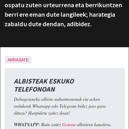
ospatu zuten urteurrena eta berrikuntzen
berri ere eman dute langileek; harategia
zabaldu dute dendan, adibidez.
ARRASATE
ALBISTEAK ESKUKO
TELEFONOAN
Debagoieneko albiste nabarmenenak eta azken
ordukoak Whatsapp edo Telegram bidez jaso gura
dituzu? Harpidetu zaitez doan!
WHATSAPP:
Batu zaitez
Goiena
albisteen kanalera.