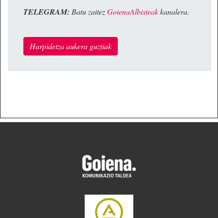
TELEGRAM:
Batu zaitez
GoienaAlbisteak
kanalera.
Harpidetza aukera guztiak