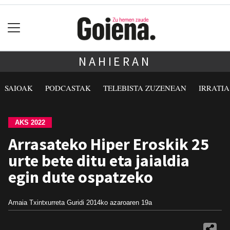
NAHIERAN
SAIOAK
PODCASTAK
TELEBISTA ZUZENEAN
IRRATI
AKS 2022
Arrasateko Hiper Eroskik 25
urte bete ditu eta jaialdia
egin dute ospatzeko
Amaia Txintxurreta Guridi
2014ko azaroaren 19a