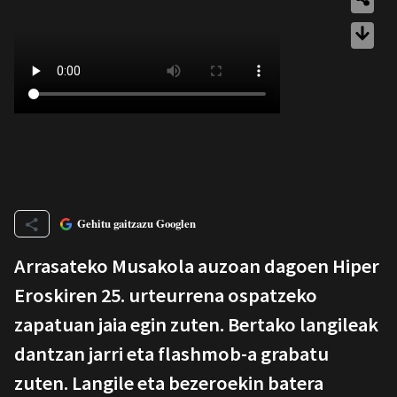
Gehitu gaitzazu Googlen
Arrasateko Musakola auzoan dagoen Hiper
Eroskiren 25. urteurrena ospatzeko
zapatuan jaia egin zuten. Bertako langileak
dantzan jarri eta flashmob-a grabatu
zuten. Langile eta bezeroekin batera