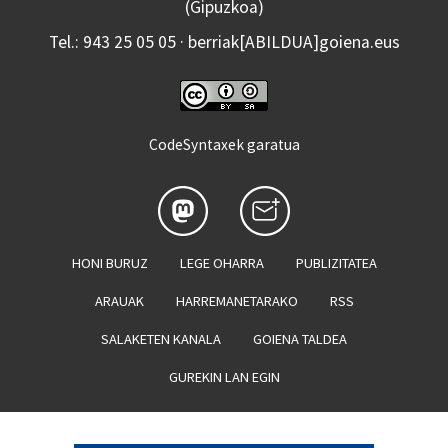
(Gipuzkoa)
Tel.: 943 25 05 05 · berriak[ABILDUA]goiena.eus
CodeSyntaxek garatua
HONI BURUZ
LEGE OHARRA
PUBLIZITATEA
ARAUAK
HARREMANETARAKO
RSS
SALAKETEN KANALA
GOIENA TALDEA
GUREKIN LAN EGIN