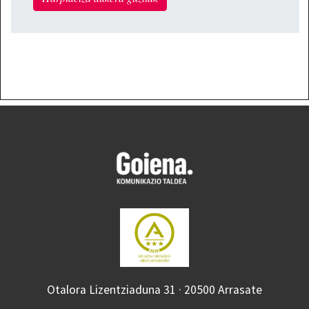
Otalora Lizentziaduna 31 · 20500 Arrasate