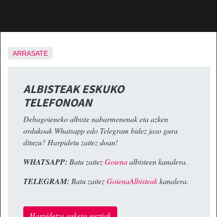
ARRASATE
ALBISTEAK ESKUKO
TELEFONOAN
Debagoieneko albiste nabarmenenak eta azken
ordukoak Whatsapp edo Telegram bidez jaso gura
dituzu? Harpidetu zaitez doan!
WHATSAPP:
Batu zaitez
Goiena
albisteen kanalera.
TELEGRAM:
Batu zaitez
GoienaAlbisteak
kanalera.
Harpidetza aukera guztiak