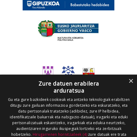
×
Zure datuen erabilera
arduratsua
Gu eta gure bazkideek cookieak eta antzeko teknologiak erabiltzen
ditugu zure gailuan informazioa gordetzeko eta eskuratzeko, eta
datu pertsonalak tratatzeko (adibidez, zure IP helbidea,
identifikatzaile bakarrak eta nabigazio-datuak), iragarki eta eduki
pertsonalizatuak eskaintzeko, iragarkiak eta edukia neurtzeko,
audientziaren inguruko ikuspegiak lortzeko eta zerbitzuak
hobetzeko.
Hirugarrenen hornitzaileek (4)
zure datuak ere trata