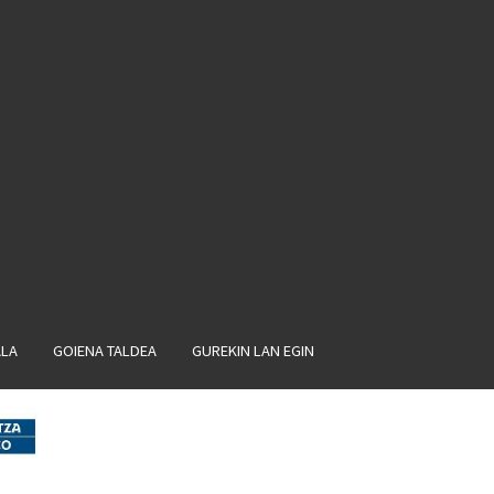
ALA
GOIENA TALDEA
GUREKIN LAN EGIN