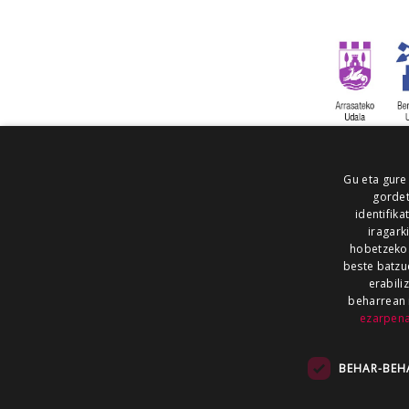
Gu eta gure
gordet
identifika
iragark
hobetzeko
beste batzu
erabili
beharrean 
ezarpen
AIARALDEA
AIKOR
AIURRI
ALEA
BEGITU
ERRAN
EUSKALERRIA IRRA
BEHAR-BEH
KRONIKA
MAILOPE
NOAUA
O