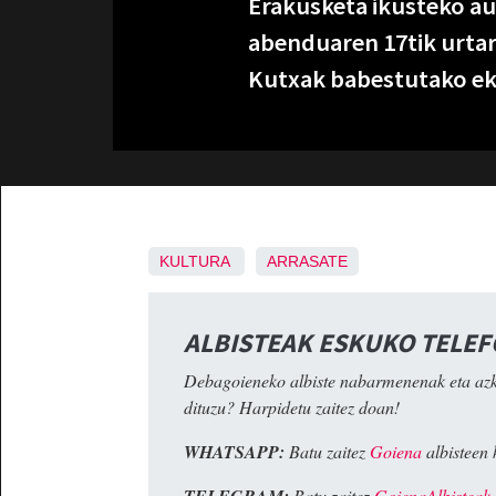
Erakusketa ikusteko au
abenduaren 17tik urtar
Kutxak babestutako eki
KULTURA
ARRASATE
ALBISTEAK ESKUKO TELE
Debagoieneko albiste nabarmenenak eta az
dituzu? Harpidetu zaitez doan!
WHATSAPP:
Batu zaitez
Goiena
albisteen 
Batu zaitez
GoienaAlbisteak