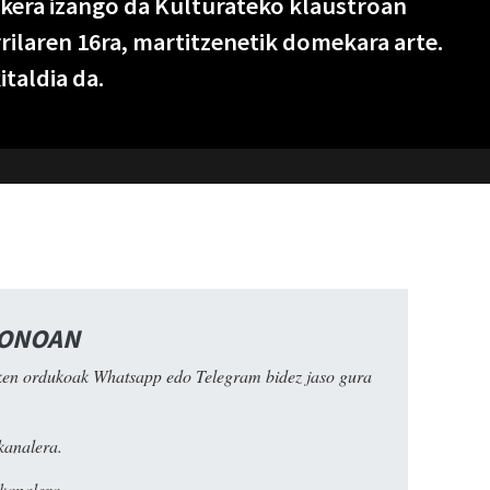
kera izango da Kulturateko klaustroan
rilaren 16ra, martitzenetik domekara arte.
taldia da.
FONOAN
ken ordukoak Whatsapp edo Telegram bidez jaso gura
kanalera.
kanalera.