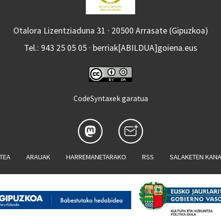
Otalora Lizentziaduna 31 · 20500 Arrasate (Gipuzkoa)
Tel.: 943 25 05 05 · berriak[ABILDUA]goiena.eus
CodeSyntaxek garatua
ATEA
ARAUAK
HARREMANETARAKO
RSS
SALAKETEN KAN