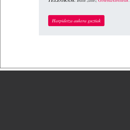
TELEGRAM:
Harpidetza aukera guztiak