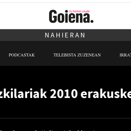
NAHIERAN
PODCASTAK
TELEBISTA ZUZENEAN
IRRA
kilariak 2010 erakusk