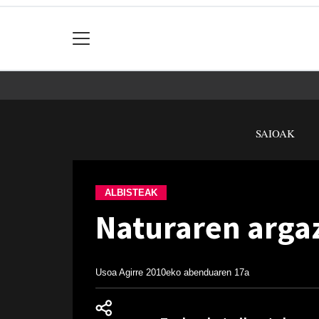
SAIOAK
ALBISTEAK
Naturaren argaz
Usoa Agirre
2010eko abenduaren 17a