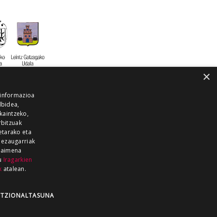
×
 informazioa
lbidea,
skaintzeko,
rbitzuak
etarako eta
 ezaugarriak
 baimena
zu
Iragarkien
k
atalean.
EITIA GUKA
AZKOITIA GUKA
BARRENA
GUKA
GUKA TELEBISTA
HIRUKA
TZIONALTASUNA
Z GUKA
ZUMAIA GUKA
28 KANALA