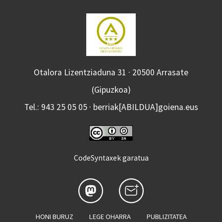
Otalora Lizentziaduna 31 · 20500 Arrasate
(Gipuzkoa)
Tel.: 943 25 05 05 · berriak[ABILDUA]goiena.eus
CodeSyntaxek garatua
HONI BURUZ
LEGE OHARRA
PUBLIZITATEA