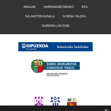
ARAUAK
HARREMANETARAKO
RSS
SALAKETEN KANALA
GOIENA TALDEA
GUREKIN LAN EGIN
×