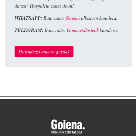
dituzu? Harpidetu zaitez doan!
WHATSAPP:
Batu zaitez
Goiena
albisteen kanalera.
TELEGRAM:
Batu zaitez
GoienaAlbisteak
kanalera.
Harpidetza aukera guztiak