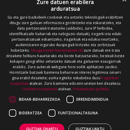
Zure datuen erabilera
arduratsua
Gu eta gure bazkideek cookieak eta antzeko teknologiak erabiltzen
ditugu zure gailuan informazioa gordetzeko eta eskuratzeko, eta
datu pertsonalak tratatzeko (adibidez, zure IP helbidea,
identifikatzaile bakarrak eta nabigazio-datuak), iragarki eta eduki
pertsonalizatuak eskaintzeko, iragarkiak eta edukia neurtzeko,
audientziaren inguruko ikuspegiak lortzeko eta zerbitzuak
hobetzeko.
Hirugarrenen hornitzaileek (4)
zure datuak ere trata
ditzakete helburu hauetarako eta beste batzuetarako, besteak beste
kokapen geografiko zehatzeko datuak eta gailuaren ezaugarriak
erabiliz. Zure aukerak webgune honi soilik aplikatzen zaizkio.
Hornitzaile batzuek baimena beharrean interes legitimoa oinarri
gisa erabil dezakete; aurka egiteko eskubidea duzu
Iragarkien
ezarpenak
atalean. Zure baimena edozein unetan ken dezakezu
Cookieen ezarpenak
atalean.
Pribatutasun-politika
BEHAR-BEHARREZKOA
ERRENDIMENDUA
BIDERATZEA
FUNTZIONALTASUNA
GUZTIAK ONARTU
GUZTIAK UKATU