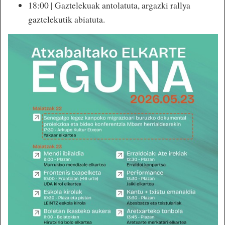
18:00 | Gaztelekuak antolatuta, argazki rallya
gaztelekutik abiatuta.