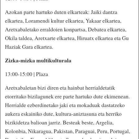
Azokan parte hartuko duten elkarteak: Jaiki dantza
elkartea, Loramendi kultur elkartea, Yakaar elkartea,
Aretxabaletako erraldoien konpartsa, Debatea elkartea,
Okila taldea, Aretxarte elkartea, Hiruatx elkartea eta Gu
Haziak Gara elkartea.
Zizka-mizka multikulturala
13:00-15:00 | Plaza
Aretxabaletan bizi diren eta hainbat herrialdetatik
etorritako bizilagunek ere parte hartuko dute ekimenean.
Herrialde ezberdinetako jaki eta mokaduak dastatzeko
aukera eskainiko dute, kultura-aniztasuna eta herriko
bizikidetza balioan jarriz. Besteak beste, Argelia,
Kolonbia, Nikaragua, Pakistan, Paraguai, Peru, Portugal,