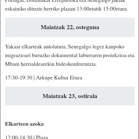
eskainiko dituzte herriko plazan 13:00etatik 15:00etara.
Maiatzak 22, osteguna
Yakaar elkarteak antolatuta, Senegalgo legez kanpoko
migrazioari buruzko dokumental laburraren proiekzioa eta
Mbam herrialdearekin bideokonferentzia.
17:30-19:30 | Arkupe Kultur Etxea
Maiatzak 23, ostirala
Elkarteen azoka
12:00-14:30 | Plaza