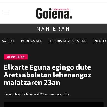
NAHIERAN
SAIOAK
PODCASTAK
TELEBISTA ZUZENEAN
IRRATI
ALBISTEAK
Elkarte Eguna egingo dute
Aretxabaletan lehenengoz
maiatzaren 23an
Txomin Madina Milikua
2026ko maiatzaren 13a