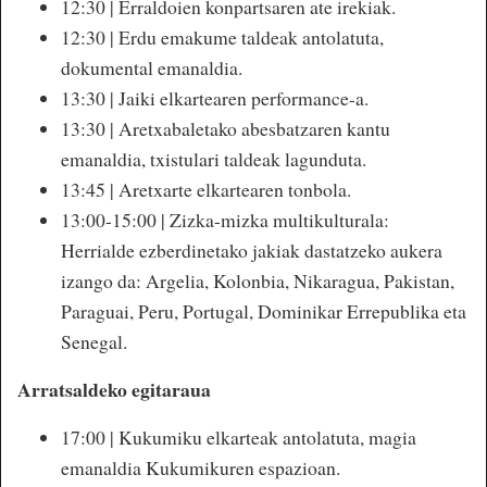
12:30 | Erraldoien konpartsaren ate irekiak.
12:30 | Erdu emakume taldeak antolatuta,
dokumental emanaldia.
13:30 | Jaiki elkartearen performance-a.
13:30 | Aretxabaletako abesbatzaren kantu
emanaldia, txistulari taldeak lagunduta.
13:45 | Aretxarte elkartearen tonbola.
13:00-15:00 | Zizka-mizka multikulturala:
Herrialde ezberdinetako jakiak dastatzeko aukera
izango da: Argelia, Kolonbia, Nikaragua, Pakistan,
Paraguai, Peru, Portugal, Dominikar Errepublika eta
Senegal.
Arratsaldeko egitaraua
17:00 | Kukumiku elkarteak antolatuta, magia
emanaldia Kukumikuren espazioan.