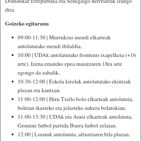
Dominikar Errepublika eta Senegalgo herritarrak izango
dira.
Goizeko egitaraua
09:00-11:30 | Murrukixo mendi elkarteak
antolatutako mendi ibilaldia.
10:00 | UDAk antolatutako frontenis txapelketa (+16
urte). Izena emateko epea maiatzaren 18ra arte
egongo da zabalik.
10:30-12:00 | Eskola kirolak antolatutako ekintzak
plazan eta kantxan.
11:00-12:00 | Hiru Txirlo bolo elkarteak antolatuta,
boletan ikasteko eta jolasteko aukera bolatokian.
11:00-13:30 | UDAk eta Aratz elkarteak antolatuta,
Genuine futbol partida Ibarra futbol zelaian.
12:00 | Loratuk antolatuta, altxorraren bila plazan.