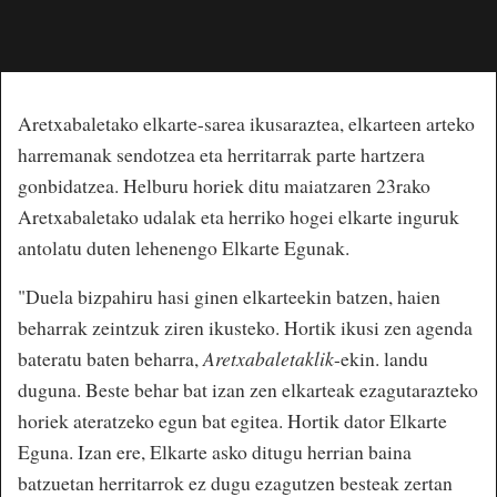
Aretxabaletako elkarte-sarea ikusaraztea, elkarteen arteko
harremanak sendotzea eta herritarrak parte hartzera
gonbidatzea. Helburu horiek ditu maiatzaren 23rako
Aretxabaletako udalak eta herriko hogei elkarte inguruk
antolatu duten lehenengo Elkarte Egunak.
"Duela bizpahiru hasi ginen elkarteekin batzen, haien
beharrak zeintzuk ziren ikusteko. Hortik ikusi zen agenda
bateratu baten beharra,
Aretxabaletaklik
-ekin. landu
duguna. Beste behar bat izan zen elkarteak ezagutarazteko
horiek ateratzeko egun bat egitea. Hortik dator Elkarte
Eguna. Izan ere, Elkarte asko ditugu herrian baina
batzuetan herritarrok ez dugu ezagutzen besteak zertan