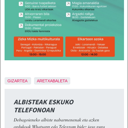
GIZARTEA
ARETXABALETA
ALBISTEAK ESKUKO
TELEFONOAN
Debagoieneko albiste nabarmenenak eta azken
ordukoak Whatsapp edo Telegram bidez jaso gura