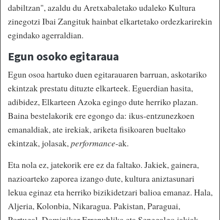
dabiltzan", azaldu du Aretxabaletako udaleko Kultura
zinegotzi Ibai Zangituk hainbat elkartetako ordezkarirekin
egindako agerraldian.
Egun osoko egitaraua
Egun osoa hartuko duen egitarauaren barruan, askotariko
ekintzak prestatu dituzte elkarteek. Eguerdian hasita,
adibidez, Elkarteen Azoka egingo dute herriko plazan.
Baina bestelakorik ere egongo da: ikus-entzunezkoen
emanaldiak, ate irekiak, ariketa fisikoaren bueltako
ekintzak, jolasak,
performance
-ak.
Eta nola ez, jatekorik ere ez da faltako. Jakiek, gainera,
nazioarteko zaporea izango dute, kultura aniztasunari
lekua eginaz eta herriko bizikidetzari balioa emanaz. Hala,
Aljeria, Kolonbia, Nikaragua. Pakistan, Paraguai,
Portugal, Dominikar Errepublika eta Senegalgo jakiak