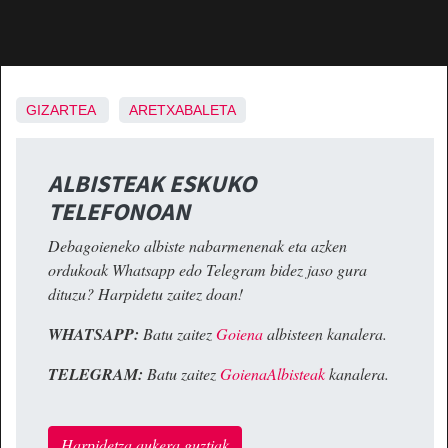
GIZARTEA
ARETXABALETA
ALBISTEAK ESKUKO
TELEFONOAN
Debagoieneko albiste nabarmenenak eta azken
ordukoak Whatsapp edo Telegram bidez jaso gura
dituzu? Harpidetu zaitez doan!
WHATSAPP:
Batu zaitez
Goiena
albisteen kanalera.
TELEGRAM:
Batu zaitez
GoienaAlbisteak
kanalera.
Harpidetza aukera guztiak