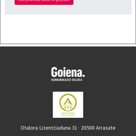
Otalora Lizentziaduna 31 · 20500 Arrasate