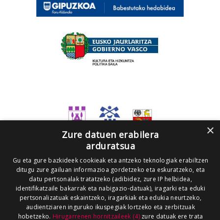
×
Zure datuen erabilera
arduratsua
Gu eta gure bazkideek cookieak eta antzeko teknologiak erabiltzen
ditugu zure gailuan informazioa gordetzeko eta eskuratzeko, eta
datu pertsonalak tratatzeko (adibidez, zure IP helbidea,
identifikatzaile bakarrak eta nabigazio-datuak), iragarki eta eduki
pertsonalizatuak eskaintzeko, iragarkiak eta edukia neurtzeko,
audientziaren inguruko ikuspegiak lortzeko eta zerbitzuak
hobetzeko.
Hirugarrenen hornitzaileek (4)
zure datuak ere trata