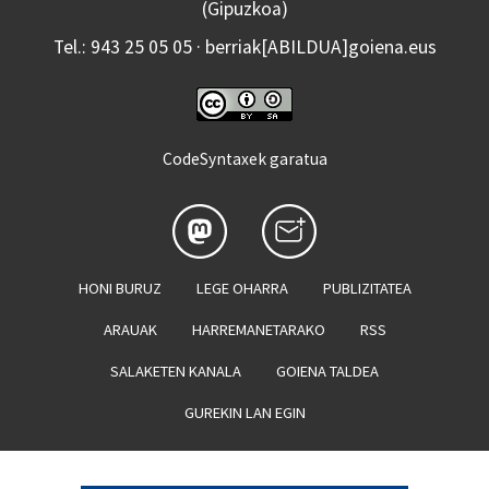
(Gipuzkoa)
Tel.: 943 25 05 05 · berriak[ABILDUA]goiena.eus
CodeSyntaxek garatua
HONI BURUZ
LEGE OHARRA
PUBLIZITATEA
ARAUAK
HARREMANETARAKO
RSS
SALAKETEN KANALA
GOIENA TALDEA
GUREKIN LAN EGIN