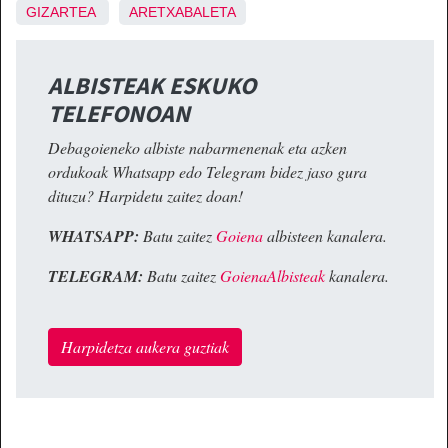
GIZARTEA
ARETXABALETA
ALBISTEAK ESKUKO
TELEFONOAN
Debagoieneko albiste nabarmenenak eta azken
ordukoak Whatsapp edo Telegram bidez jaso gura
dituzu? Harpidetu zaitez doan!
WHATSAPP:
Batu zaitez
Goiena
albisteen kanalera.
TELEGRAM:
Batu zaitez
GoienaAlbisteak
kanalera.
Harpidetza aukera guztiak