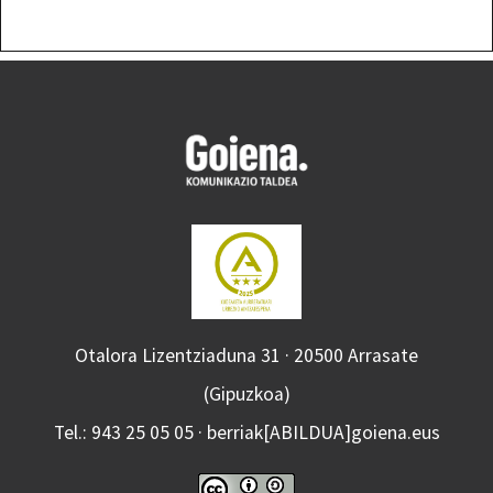
Otalora Lizentziaduna 31 · 20500 Arrasate
(Gipuzkoa)
Tel.: 943 25 05 05 · berriak[ABILDUA]goiena.eus