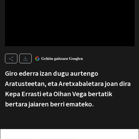
Gehitu gaitzazu Googlen
Giro ederra izan dugu aurtengo
Aratusteetan, eta Aretxabaletara joan dira
Kepa Errasti eta Oihan Vega bertatik
bertara jaiaren berri emateko.