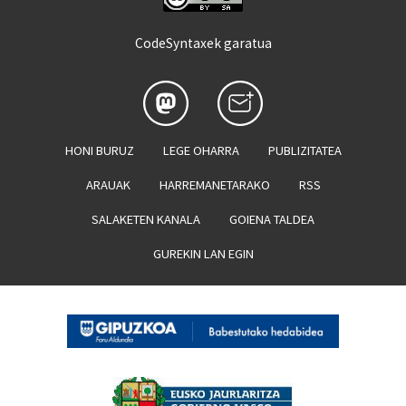
CodeSyntaxek garatua
HONI BURUZ
LEGE OHARRA
PUBLIZITATEA
ARAUAK
HARREMANETARAKO
RSS
SALAKETEN KANALA
GOIENA TALDEA
GUREKIN LAN EGIN