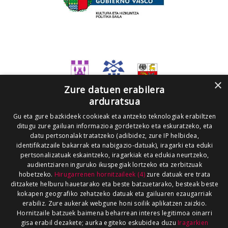
×
Zure datuen erabilera
arduratsua
Gu eta gure bazkideek cookieak eta antzeko teknologiak erabiltzen
ditugu zure gailuan informazioa gordetzeko eta eskuratzeko, eta
datu pertsonalak tratatzeko (adibidez, zure IP helbidea,
identifikatzaile bakarrak eta nabigazio-datuak), iragarki eta eduki
pertsonalizatuak eskaintzeko, iragarkiak eta edukia neurtzeko,
audientziaren inguruko ikuspegiak lortzeko eta zerbitzuak
hobetzeko.
Hirugarrenen hornitzaileek (4)
zure datuak ere trata
ditzakete helburu hauetarako eta beste batzuetarako, besteak beste
kokapen geografiko zehatzeko datuak eta gailuaren ezaugarriak
erabiliz. Zure aukerak webgune honi soilik aplikatzen zaizkio.
Hornitzaile batzuek baimena beharrean interes legitimoa oinarri
gisa erabil dezakete; aurka egiteko eskubidea duzu
Iragarkien