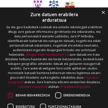
×
Zure datuen erabilera
arduratsua
Gu eta gure bazkideek cookieak eta antzeko teknologiak erabiltzen
ditugu zure gailuan informazioa gordetzeko eta eskuratzeko, eta
datu pertsonalak tratatzeko (adibidez, zure IP helbidea,
identifikatzaile bakarrak eta nabigazio-datuak), iragarki eta eduki
pertsonalizatuak eskaintzeko, iragarkiak eta edukia neurtzeko,
audientziaren inguruko ikuspegiak lortzeko eta zerbitzuak
hobetzeko.
Hirugarrenen hornitzaileek (4)
zure datuak ere trata
ditzakete helburu hauetarako eta beste batzuetarako, besteak beste
kokapen geografiko zehatzeko datuak eta gailuaren ezaugarriak
erabiliz. Zure aukerak webgune honi soilik aplikatzen zaizkio.
Hornitzaile batzuek baimena beharrean interes legitimoa oinarri
gisa erabil dezakete; aurka egiteko eskubidea duzu
Iragarkien
ezarpenak
atalean. Zure baimena edozein unetan ken dezakezu
Cookieen ezarpenak
atalean.
Pribatutasun-politika
BEHAR-BEHARREZKOA
ERRENDIMENDUA
BIDERATZEA
FUNTZIONALTASUNA