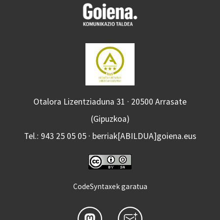
Otalora Lizentziaduna 31 · 20500 Arrasate
(Gipuzkoa)
Tel.: 943 25 05 05 · berriak[ABILDUA]goiena.eus
CodeSyntaxek garatua