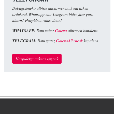
Debagoieneko albiste nabarmenenak eta azken
ordukoak Whatsapp edo Telegram bidez jaso gura
dituzu? Harpidetu zaitez doan!
WHATSAPP:
Batu zaitez
Goiena
albisteen kanalera.
TELEGRAM:
Batu zaitez
GoienaAlbisteak
kanalera.
Harpidetza aukera guztiak