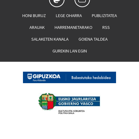
HONI BURUZ
LEGE OHARRA
PUBLIZITATEA
ARAUAK
HARREMANETARAKO
RSS
SALAKETEN KANALA
GOIENA TALDEA
GUREKIN LAN EGIN