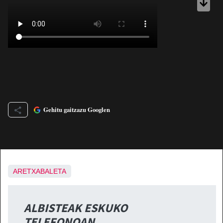
Gehitu gaitzazu Googlen
ARETXABALETA
ALBISTEAK ESKUKO
TELEFONOAN