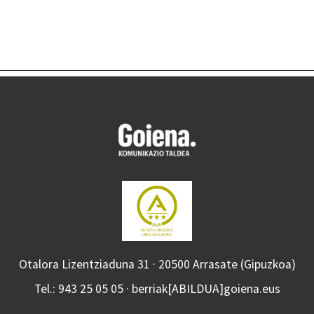
Otalora Lizentziaduna 31 · 20500 Arrasate (Gipuzkoa)
Tel.: 943 25 05 05 · berriak[ABILDUA]goiena.eus