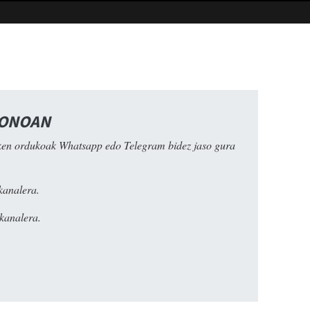
FONOAN
ken ordukoak Whatsapp edo Telegram bidez jaso gura
kanalera.
kanalera.