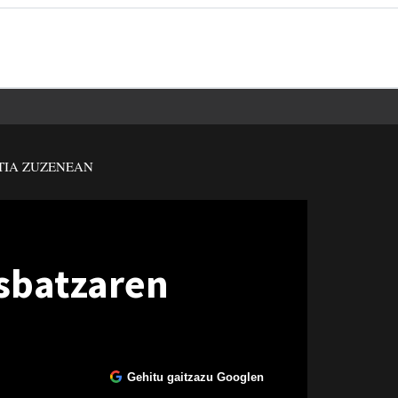
TIA ZUZENEAN
sbatzaren
Gehitu gaitzazu Googlen