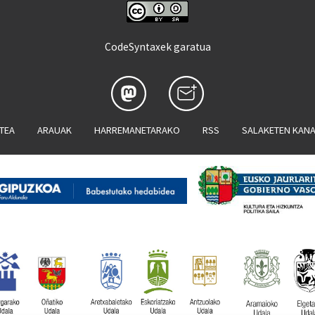
CodeSyntaxek garatua
ATEA
ARAUAK
HARREMANETARAKO
RSS
SALAKETEN KAN