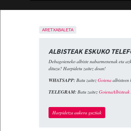
ARETXABALETA
ALBISTEAK ESKUKO TELE
Debagoieneko albiste nabarmenenak eta az
dituzu? Harpidetu zaitez doan!
WHATSAPP:
Batu zaitez
Goiena
albisteen 
TELEGRAM:
Batu zaitez
GoienaAlbisteak
Harpidetza aukera guztiak