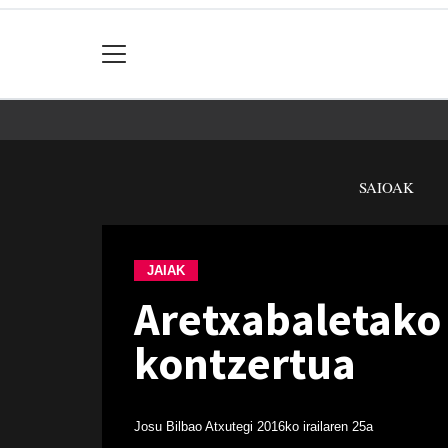
SAIOAK
JAIAK
Aretxabaletako
kontzertua
Josu Bilbao Atxutegi
2016ko irailaren 25a