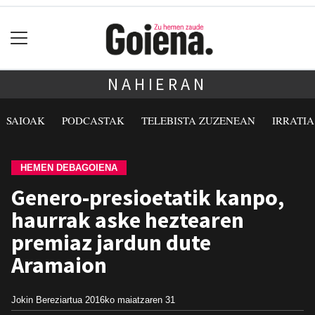
NAHIERAN
SAIOAK
PODCASTAK
TELEBISTA ZUZENEAN
IRRATI
HEMEN DEBAGOIENA
Genero-presioetatik kanpo,
haurrak aske heztearen
premiaz jardun dute
Aramaion
Jokin Bereziartua
2016ko maiatzaren 31