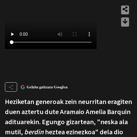
Gehitu gaitzazu Googlen
Heziketan generoak zein neurritan eragiten
duen aztertu dute Aramaio Amelia Barquin
adituarekin. Egungo gizartean, "neska ala
mutil,
berdin
heztea ezinezkoa" dela dio