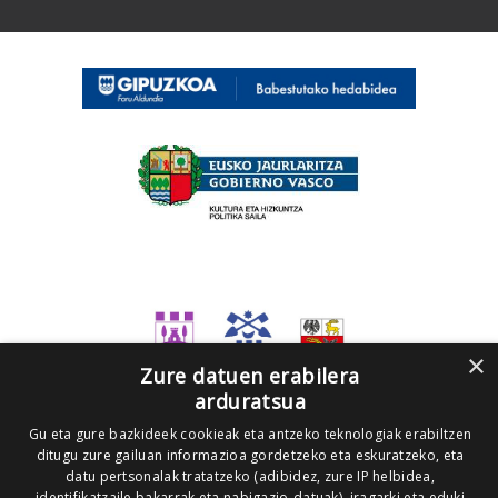
×
Zure datuen erabilera
arduratsua
Gu eta gure bazkideek cookieak eta antzeko teknologiak erabiltzen
ditugu zure gailuan informazioa gordetzeko eta eskuratzeko, eta
datu pertsonalak tratatzeko (adibidez, zure IP helbidea,
identifikatzaile bakarrak eta nabigazio-datuak), iragarki eta eduki