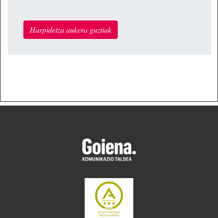
Harpidetza aukera guztiak