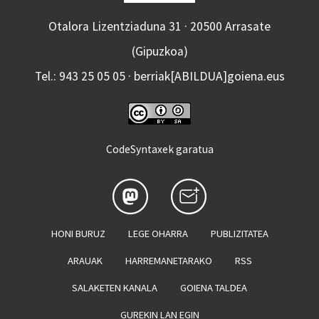
Otalora Lizentziaduna 31 · 20500 Arrasate
(Gipuzkoa)
Tel.: 943 25 05 05 · berriak[ABILDUA]goiena.eus
CodeSyntaxek garatua
HONI BURUZ
LEGE OHARRA
PUBLIZITATEA
ARAUAK
HARREMANETARAKO
RSS
SALAKETEN KANALA
GOIENA TALDEA
GUREKIN LAN EGIN