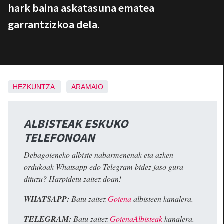
hark baina askatasuna ematea
garrantzizkoa dela.
HEZKUNTZA
ARAMAIO
ALBISTEAK ESKUKO
TELEFONOAN
Debagoieneko albiste nabarmenenak eta azken
ordukoak Whatsapp edo Telegram bidez jaso gura
dituzu? Harpidetu zaitez doan!
WHATSAPP:
Batu zaitez
Goiena
albisteen kanalera.
TELEGRAM:
Batu zaitez
GoienaAlbisteak
kanalera.