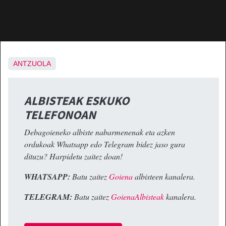
ANTZUOLA
ALBISTEAK ESKUKO
TELEFONOAN
Debagoieneko albiste nabarmenenak eta azken
ordukoak Whatsapp edo Telegram bidez jaso gura
dituzu? Harpidetu zaitez doan!
WHATSAPP:
Batu zaitez
Goiena
albisteen kanalera.
TELEGRAM:
Batu zaitez
GoienaAlbisteak
kanalera.