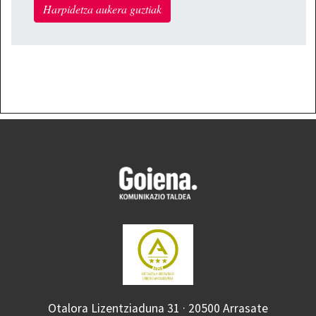
Harpidetza aukera guztiak
Otalora Lizentziaduna 31 · 20500 Arrasate