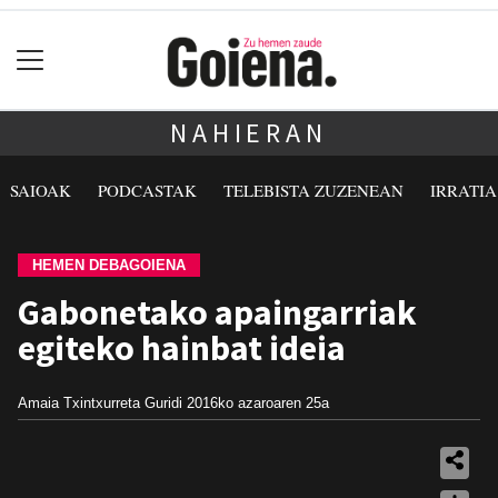
NAHIERAN
SAIOAK
PODCASTAK
TELEBISTA ZUZENEAN
IRRATI
HEMEN DEBAGOIENA
Gabonetako apaingarriak
egiteko hainbat ideia
Amaia Txintxurreta Guridi
2016ko azaroaren 25a