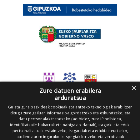
×
Zure datuen erabilera
arduratsua
Gu eta gure bazkideek cookieak eta antzeko teknologiak erabiltzen
ditugu zure gailuan informazioa gordetzeko eta eskuratzeko, eta
datu pertsonalak tratatzeko (adibidez, zure IP helbidea,
identifikatzaile bakarrak eta nabigazio-datuak), iragarki eta eduki
pertsonalizatuak eskaintzeko, iragarkiak eta edukia neurtzeko,
audientziaren inguruko ikuspegiak lortzeko eta zerbitzuak