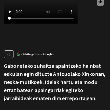
Gehitu gaitzazu Googlen
Gabonetako zuhaitza apaintzeko hainbat
eskulan egin dituzte Antzuolako Xinkonan,
neska-mutikoek. Ideiak hartu eta modu
erraz batean apaingarriak egiteko
jarraibideak ematen dira erreportajean.