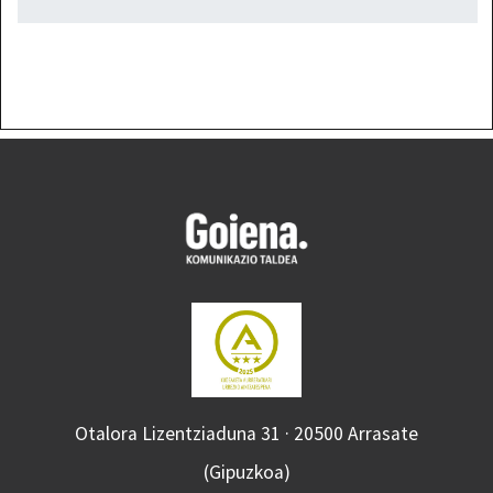
Otalora Lizentziaduna 31 · 20500 Arrasate
(Gipuzkoa)