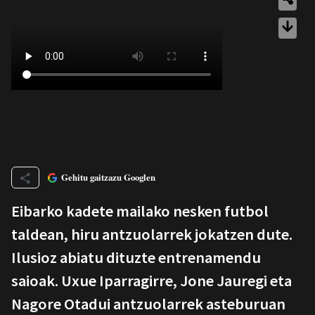
Gehitu gaitzazu Googlen
Eibarko kadete mailako nesken futbol
taldean, hiru antzuolarrek jokatzen dute.
Ilusioz abiatu dituzte entrenamendu
saioak. Uxue Iparragirre, Jone Jauregi eta
Nagore Otadui antzuolarrek asteburuan