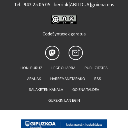
Tel.: 943 25 05 05 · berriak[ABILDUA]goiena.eus
CodeSyntaxek garatua
HONI BURUZ
LEGE OHARRA
PUBLIZITATEA
ARAUAK
HARREMANETARAKO
RSS
SALAKETEN KANALA
GOIENA TALDEA
GUREKIN LAN EGIN