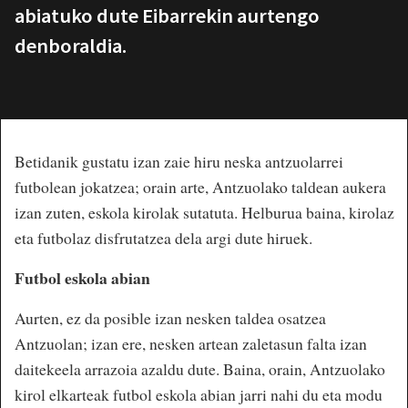
abiatuko dute Eibarrekin aurtengo
denboraldia.
Betidanik gustatu izan zaie hiru neska antzuolarrei
futbolean jokatzea; orain arte, Antzuolako taldean aukera
izan zuten, eskola kirolak sutatuta. Helburua baina, kirolaz
eta futbolaz disfrutatzea dela argi dute hiruek.
Futbol eskola abian
Aurten, ez da posible izan nesken taldea osatzea
Antzuolan; izan ere, nesken artean zaletasun falta izan
daitekeela arrazoia azaldu dute. Baina, orain, Antzuolako
kirol elkarteak futbol eskola abian jarri nahi du eta modu