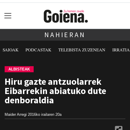
NAHIERAN
SAIOAK
PODCASTAK
TELEBISTA ZUZENEAN
IRRATI
ALBISTEAK
Hiru gazte antzuolarrek
Eibarrekin abiatuko dute
denboraldia
Maider Arregi
2016ko irailaren 20a