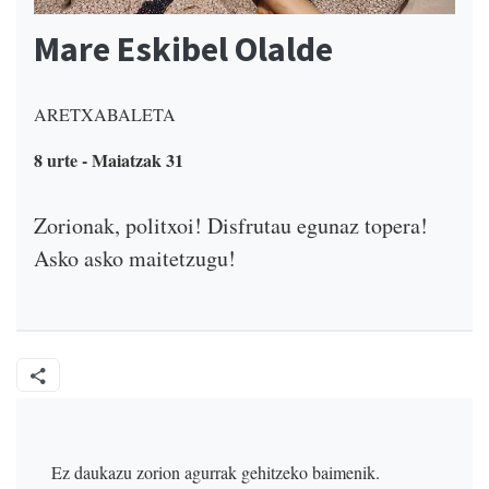
Mare Eskibel Olalde
ARETXABALETA
8 urte - Maiatzak 31
Zorionak, politxoi! Disfrutau egunaz topera!
Asko asko maitetzugu!
Ez daukazu zorion agurrak gehitzeko baimenik.