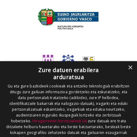
×
Zure datuen erabilera
arduratsua
Gu eta gure bazkideek cookieak eta antzeko teknologiak erabiltzen
ditugu zure gailuan informazioa gordetzeko eta eskuratzeko, eta
datu pertsonalak tratatzeko (adibidez, zure IP helbidea,
identifikatzaile bakarrak eta nabigazio-datuak), iragarki eta eduki
pertsonalizatuak eskaintzeko, iragarkiak eta edukia neurtzeko,
audientziaren inguruko ikuspegiak lortzeko eta zerbitzuak
hobetzeko.
Hirugarrenen hornitzaileek (4)
zure datuak ere trata
ditzakete helburu hauetarako eta beste batzuetarako, besteak beste
kokapen geografiko zehatzeko datuak eta gailuaren ezaugarriak