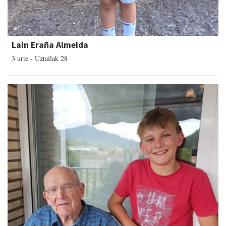
Lain Eraña Almeida
3 urte - Uztailak 28