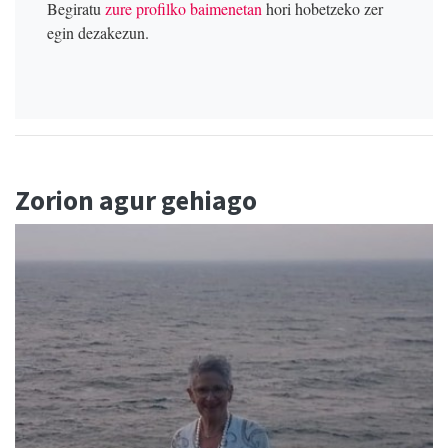
Begiratu
zure profilko baimenetan
hori hobetzeko zer
egin dezakezun.
Zorion agur gehiago