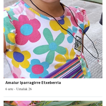
Amaiur Iparragirre Etxeberria
6 urte - Uztailak 26