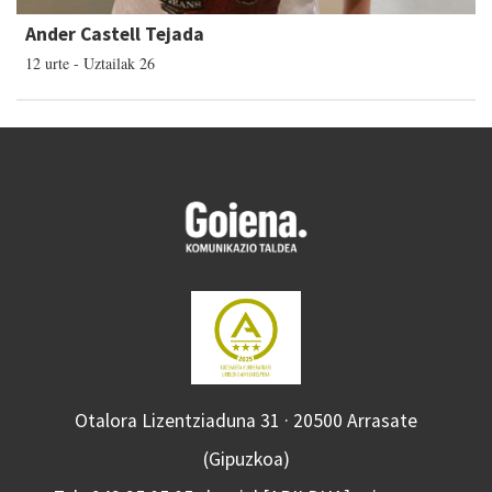
Ander Castell Tejada
12 urte - Uztailak 26
Otalora Lizentziaduna 31 · 20500 Arrasate
(Gipuzkoa)