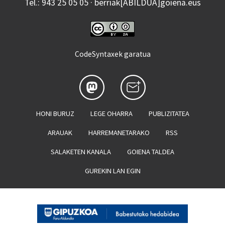
Tel.: 943 25 05 05 · berriak[ABILDUA]goiena.eus
CodeSyntaxek garatua
HONI BURUZ
LEGE OHARRA
PUBLIZITATEA
ARAUAK
HARREMANETARAKO
RSS
SALAKETEN KANALA
GOIENA TALDEA
GUREKIN LAN EGIN