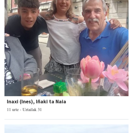
Inaxi (Ines), Iñaki ta Naia
11 urte - Uztailak 31