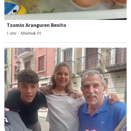
Txomin Aranguren Benito
1 urte - Abuztuak 01