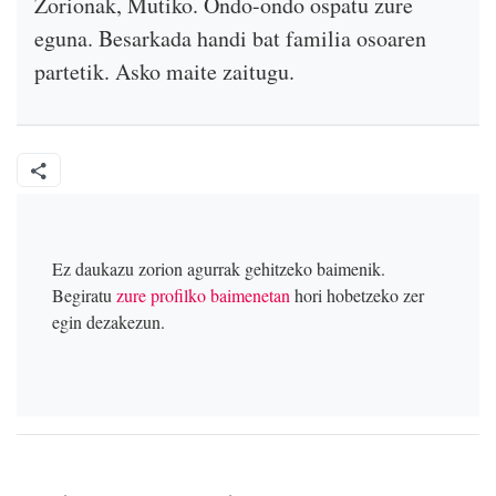
Zorionak, Mutiko. Ondo-ondo ospatu zure
eguna. Besarkada handi bat familia osoaren
partetik. Asko maite zaitugu.
Ez daukazu zorion agurrak gehitzeko baimenik.
Begiratu
zure profilko baimenetan
hori hobetzeko zer
egin dezakezun.