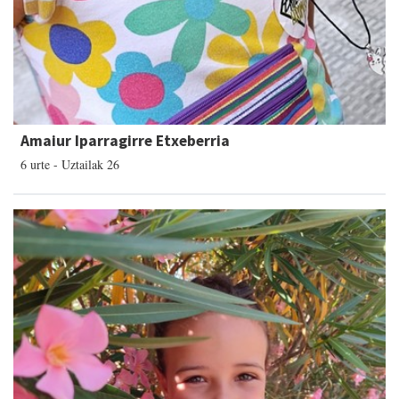
Amaiur Iparragirre Etxeberria
6 urte - Uztailak 26