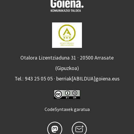
Otalora Lizentziaduna 31 · 20500 Arrasate
(Gipuzkoa)
Tel.: 943 25 05 05 · berriak[ABILDUA]goiena.eus
CodeSyntaxek garatua