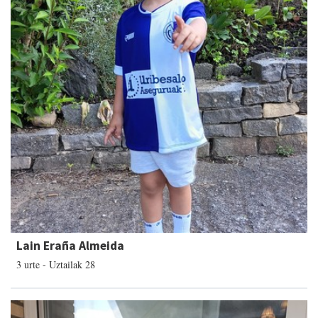
Lain Eraña Almeida
3 urte - Uztailak 28