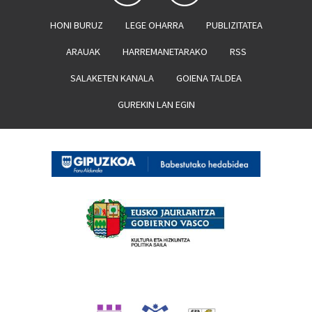
HONI BURUZ
LEGE OHARRA
PUBLIZITATEA
ARAUAK
HARREMANETARAKO
RSS
SALAKETEN KANALA
GOIENA TALDEA
GUREKIN LAN EGIN