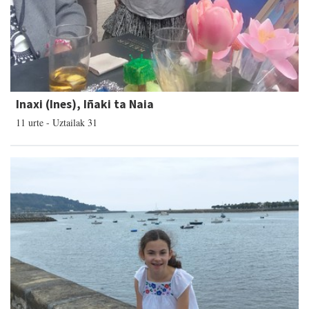
Inaxi (Ines), Iñaki ta Naia
11 urte - Uztailak 31