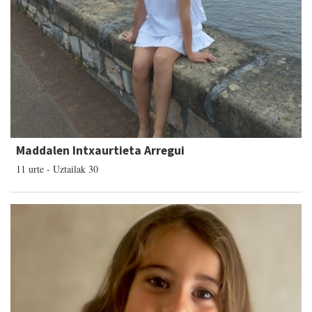
Maddalen Intxaurtieta Arregui
11 urte - Uztailak 30