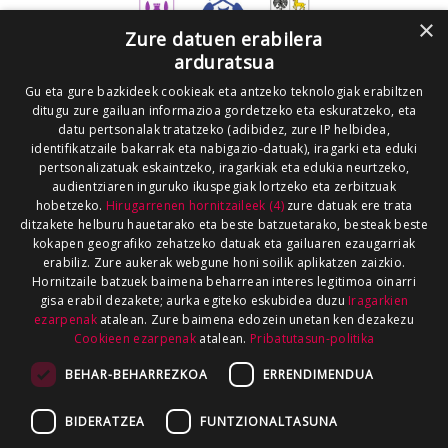
×
Zure datuen erabilera
arduratsua
Gu eta gure bazkideek cookieak eta antzeko teknologiak erabiltzen
ditugu zure gailuan informazioa gordetzeko eta eskuratzeko, eta
datu pertsonalak tratatzeko (adibidez, zure IP helbidea,
identifikatzaile bakarrak eta nabigazio-datuak), iragarki eta eduki
pertsonalizatuak eskaintzeko, iragarkiak eta edukia neurtzeko,
audientziaren inguruko ikuspegiak lortzeko eta zerbitzuak
hobetzeko.
Hirugarrenen hornitzaileek (4)
zure datuak ere trata
ditzakete helburu hauetarako eta beste batzuetarako, besteak beste
kokapen geografiko zehatzeko datuak eta gailuaren ezaugarriak
erabiliz. Zure aukerak webgune honi soilik aplikatzen zaizkio.
Hornitzaile batzuek baimena beharrean interes legitimoa oinarri
gisa erabil dezakete; aurka egiteko eskubidea duzu
Iragarkien
ezarpenak
atalean. Zure baimena edozein unetan ken dezakezu
Cookieen ezarpenak
atalean.
Pribatutasun-politika
BEHAR-BEHARREZKOA
ERRENDIMENDUA
BIDERATZEA
FUNTZIONALTASUNA