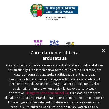
×
Zure datuen erabilera
arduratsua
Gu eta gure bazkideek cookieak eta antzeko teknologiak erabiltzen
ditugu zure gailuan informazioa gordetzeko eta eskuratzeko, eta
datu pertsonalak tratatzeko (adibidez, zure IP helbidea,
identifikatzaile bakarrak eta nabigazio-datuak), iragarki eta eduki
pertsonalizatuak eskaintzeko, iragarkiak eta edukia neurtzeko,
audientziaren inguruko ikuspegiak lortzeko eta zerbitzuak
hobetzeko.
Hirugarrenen hornitzaileek (4)
zure datuak ere trata
ditzakete helburu hauetarako eta beste batzuetarako, besteak beste
kokapen geografiko zehatzeko datuak eta gailuaren ezaugarriak
erabiliz. Zure aukerak webgune honi soilik aplikatzen zaizkio.