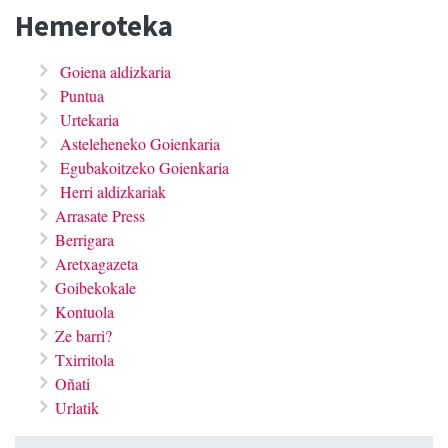
Hemeroteka
Goiena aldizkaria
Puntua
Urtekaria
Asteleheneko Goienkaria
Egubakoitzeko Goienkaria
Herri aldizkariak
Arrasate Press
Berrigara
Aretxagazeta
Goibekokale
Kontuola
Ze barri?
Txirritola
Oñati
Urlatik