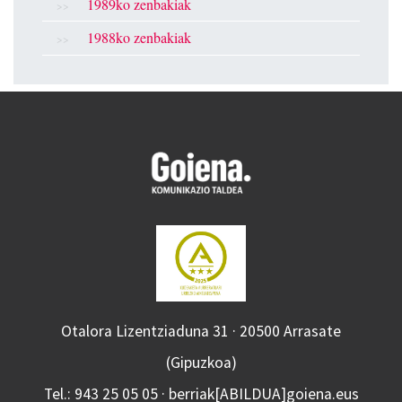
1989ko zenbakiak
1988ko zenbakiak
Otalora Lizentziaduna 31 · 20500 Arrasate
(Gipuzkoa)
Tel.: 943 25 05 05 · berriak[ABILDUA]goiena.eus