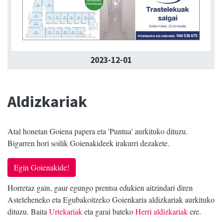
2023-12-01
Aldizkariak
Atal honetan Goiena papera eta 'Puntua' aurkituko dituzu.
Bigarren hori soilik Goienakideek irakurri dezakete.
Egin Goienakide!
Horretaz gain, gaur egungo prentsa edukien aitzindari diren
Asteleheneko eta Egubakoitzeko Goienkaria aldizkariak aurkituko
dituzu. Baita
Urtekariak
eta garai bateko
Herri aldizkariak
ere.