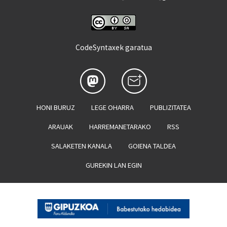
CodeSyntaxek garatua
HONI BURUZ
LEGE OHARRA
PUBLIZITATEA
ARAUAK
HARREMANETARAKO
RSS
SALAKETEN KANALA
GOIENA TALDEA
GUREKIN LAN EGIN