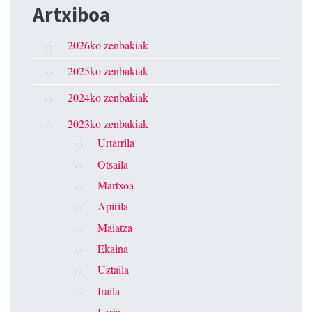
Artxiboa
2026ko zenbakiak
2025ko zenbakiak
2024ko zenbakiak
2023ko zenbakiak
Urtarrila
Otsaila
Martxoa
Apirila
Maiatza
Ekaina
Uztaila
Iraila
Urria