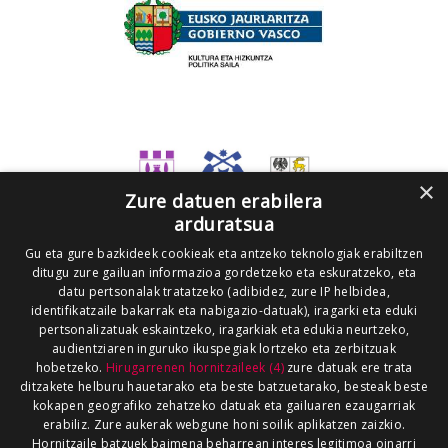
×
Zure datuen erabilera
arduratsua
Gu eta gure bazkideek cookieak eta antzeko teknologiak erabiltzen
ditugu zure gailuan informazioa gordetzeko eta eskuratzeko, eta
datu pertsonalak tratatzeko (adibidez, zure IP helbidea,
identifikatzaile bakarrak eta nabigazio-datuak), iragarki eta eduki
pertsonalizatuak eskaintzeko, iragarkiak eta edukia neurtzeko,
audientziaren inguruko ikuspegiak lortzeko eta zerbitzuak
hobetzeko.
Hirugarrenen hornitzaileek (4)
zure datuak ere trata
ditzakete helburu hauetarako eta beste batzuetarako, besteak beste
kokapen geografiko zehatzeko datuak eta gailuaren ezaugarriak
erabiliz. Zure aukerak webgune honi soilik aplikatzen zaizkio.
Hornitzaile batzuek baimena beharrean interes legitimoa oinarri