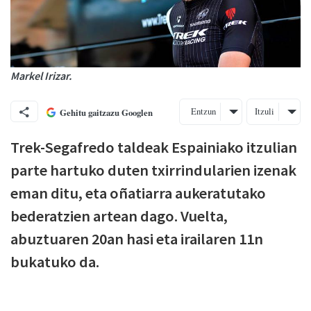
Markel Irizar.
Entzun
Itzuli
Gehitu gaitzazu Googlen
Trek-Segafredo taldeak Espainiako itzulian
parte hartuko duten txirrindularien izenak
eman ditu, eta oñatiarra aukeratutako
bederatzien artean dago. Vuelta,
abuztuaren 20an hasi eta irailaren 11n
bukatuko da.