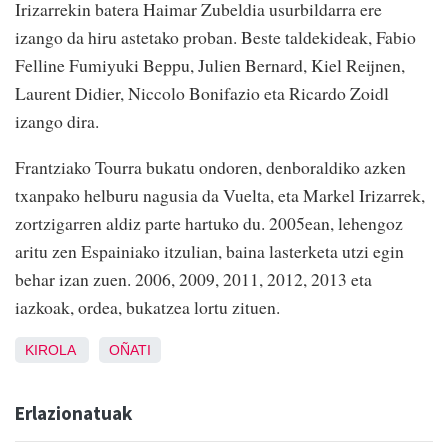
Irizarrekin batera Haimar Zubeldia usurbildarra ere
izango da hiru astetako proban. Beste taldekideak, Fabio
Felline Fumiyuki Beppu, Julien Bernard, Kiel Reijnen,
Laurent Didier, Niccolo Bonifazio eta Ricardo Zoidl
izango dira.
Frantziako Tourra bukatu ondoren, denboraldiko azken
txanpako helburu nagusia da Vuelta, eta Markel Irizarrek,
zortzigarren aldiz parte hartuko du. 2005ean, lehengoz
aritu zen Espainiako itzulian, baina lasterketa utzi egin
behar izan zuen. 2006, 2009, 2011, 2012, 2013 eta
iazkoak, ordea, bukatzea lortu zituen.
KIROLA
OÑATI
Erlazionatuak