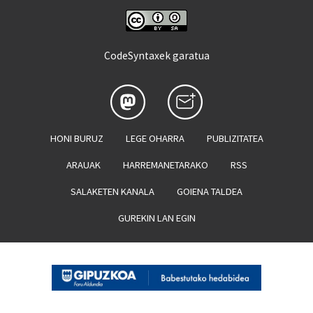
CodeSyntaxek garatua
HONI BURUZ
LEGE OHARRA
PUBLIZITATEA
ARAUAK
HARREMANETARAKO
RSS
SALAKETEN KANALA
GOIENA TALDEA
GUREKIN LAN EGIN