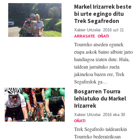
Markel Irizarrek beste
bi urte egingo ditu
Trek Segafredon
Xabier Urtzelai
2016 uzt 11
ARRASATE
OÑATI
Tourreko atseden egunek
etapa askok baino albiste jario
handiagoa izaten dute. Hala,
taldean jarraituko zuela
jakinekoa bazen ere, Trek
Segafredok ga…
Bosgarren Tourra
lehiatuko du Markel
Irizarrek
Xabier Urtzelai
2016 eka 30
OÑATI
Trek Segafredo taldearekin
Tourreko bederatzikoan