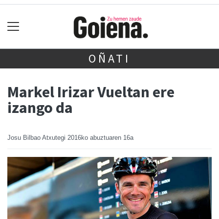
OÑATI
Markel Irizar Vueltan ere
izango da
Josu Bilbao Atxutegi
2016ko abuztuaren 16a