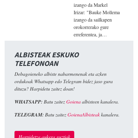
izango da Markel
Irizar: "Bauke Mollema
izango da sailkapen
orokorrerako gure
erreferentea, ja…
ALBISTEAK ESKUKO
TELEFONOAN
Debagoieneko albiste nabarmenenak eta azken
ordukoak Whatsapp edo Telegram bidez jaso gura
dituzu? Harpidetu zaitez doan!
WHATSAPP:
Batu zaitez
Goiena
albisteen kanalera.
TELEGRAM:
Batu zaitez
GoienaAlbisteak
kanalera.
Harpidetza aukera guztiak