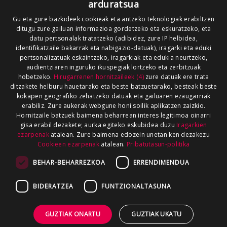
arduratsua
Gu eta gure bazkideek cookieak eta antzeko teknologiak erabiltzen
ditugu zure gailuan informazioa gordetzeko eta eskuratzeko, eta
datu pertsonalak tratatzeko (adibidez, zure IP helbidea,
identifikatzaile bakarrak eta nabigazio-datuak), iragarki eta eduki
pertsonalizatuak eskaintzeko, iragarkiak eta edukia neurtzeko,
audientziaren inguruko ikuspegiak lortzeko eta zerbitzuak
hobetzeko.
Hirugarrenen hornitzaileek (4)
zure datuak ere trata
ditzakete helburu hauetarako eta beste batzuetarako, besteak beste
kokapen geografiko zehatzeko datuak eta gailuaren ezaugarriak
erabiliz. Zure aukerak webgune honi soilik aplikatzen zaizkio.
Hornitzaile batzuek baimena beharrean interes legitimoa oinarri
gisa erabil dezakete; aurka egiteko eskubidea duzu
Iragarkien
ezarpenak
atalean. Zure baimena edozein unetan ken dezakezu
Cookieen ezarpenak
atalean.
Pribatutasun-politika
BEHAR-BEHARREZKOA
ERRENDIMENDUA
BIDERATZEA
FUNTZIONALTASUNA
GUZTIAK ONARTU
GUZTIAK UKATU