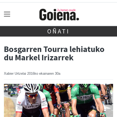
OÑATI
Bosgarren Tourra lehiatuko
du Markel Irizarrek
Xabier Urtzelai
2016ko ekainaren 30a