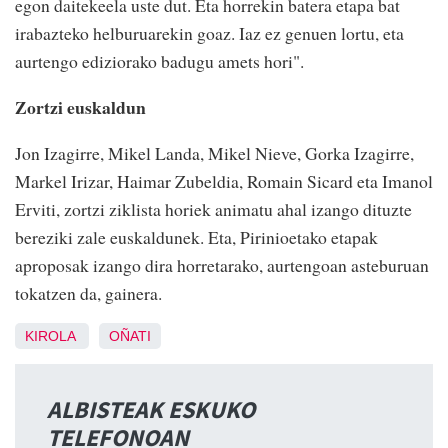
egon daitekeela uste dut. Eta horrekin batera etapa bat
irabazteko helburuarekin goaz. Iaz ez genuen lortu, eta
aurtengo ediziorako badugu amets hori".
Zortzi euskaldun
Jon Izagirre, Mikel Landa, Mikel Nieve, Gorka Izagirre,
Markel Irizar, Haimar Zubeldia, Romain Sicard eta Imanol
Erviti, zortzi ziklista horiek animatu ahal izango dituzte
bereziki zale euskaldunek. Eta, Pirinioetako etapak
aproposak izango dira horretarako, aurtengoan asteburuan
tokatzen da, gainera.
KIROLA
OÑATI
ALBISTEAK ESKUKO
TELEFONOAN