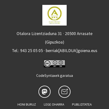
Otalora Lizentziaduna 31 · 20500 Arrasate
(Gipuzkoa)
Tel.: 943 25 05 05 · berriak[ABILDUA]goiena.eus
CodeSyntaxek garatua
HONI BURUZ
LEGE OHARRA
PUBLIZITATEA