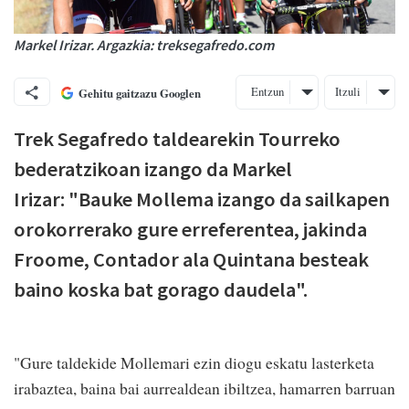
Markel Irizar. Argazkia: treksegafredo.com
Entzun
Itzuli
Gehitu gaitzazu Googlen
Trek Segafredo taldearekin Tourreko
bederatzikoan izango da Markel
Irizar: "Bauke Mollema izango da sailkapen
orokorrerako gure erreferentea, jakinda
Froome, Contador ala Quintana besteak
baino koska bat gorago daudela".
"Gure taldekide Mollemari ezin diogu eskatu lasterketa
irabaztea, baina bai aurrealdean ibiltzea, hamarren barruan