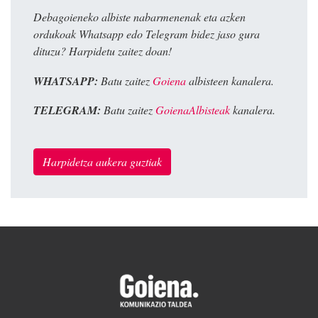
Debagoieneko albiste nabarmenenak eta azken
ordukoak Whatsapp edo Telegram bidez jaso gura
dituzu? Harpidetu zaitez doan!
WHATSAPP:
Batu zaitez
Goiena
albisteen kanalera.
TELEGRAM:
Batu zaitez
GoienaAlbisteak
kanalera.
Harpidetza aukera guztiak