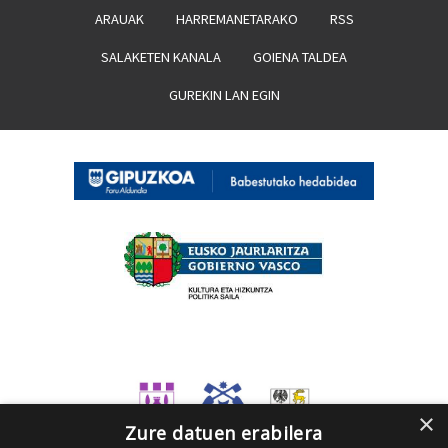
ARAUAK
HARREMANETARAKO
RSS
SALAKETEN KANALA
GOIENA TALDEA
GUREKIN LAN EGIN
×
Zure datuen erabilera