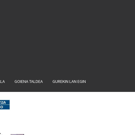
ALA
GOIENA TALDEA
GUREKIN LAN EGIN