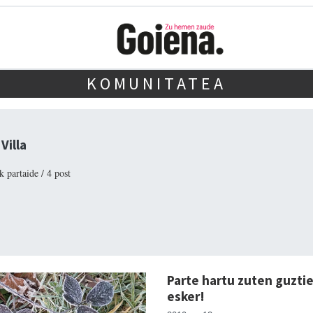
KOMUNITATEA
Villa
k partaide / 4 post
Parte hartu zuten guztiei
esker!