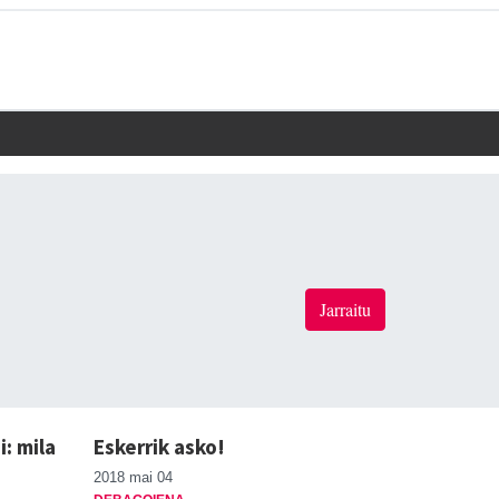
Jarraitu
: mila
Eskerrik asko!
2018 mai 04