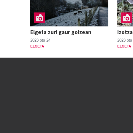
Elgeta zuri gaur goizean
Izotza
2023 ots 24
2023 ots
ELGETA
ELGETA