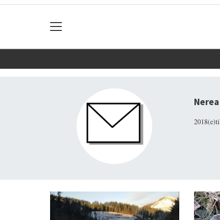
Nerea 
2018(e)ti