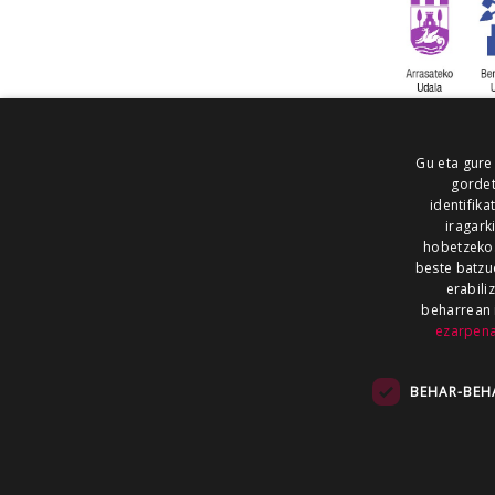
Gu eta gure
gordet
identifika
iragark
hobetzeko
beste batzu
erabili
beharrean 
ezarpen
AIARALDEA
AIKOR
AIURRI
ALEA
BEGITU
ERRAN
EUSKALERRIA IRRA
BEHAR-BEH
KRONIKA
MAILOPE
NOAUA
O