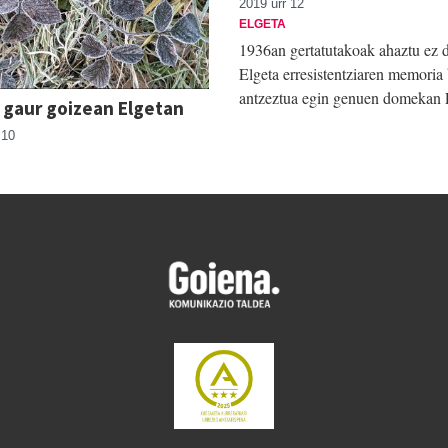
2019 urr 12
ELGETA
1936an gertatutakoak ahaztu ez d
Elgeta erresistentziaren memoria 
antzeztua egin genuen domekan 
 gaur goizean Elgetan
 10