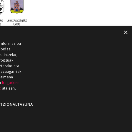
×
 informazioa
lbidea,
skaintzeko,
rbitzuak
etarako eta
 ezaugarriak
 baimena
zu
Iragarkien
k
atalean.
EITIA GUKA
AZKOITIA GUKA
BARRENA
GUKA
GUKA TELEBISTA
HIRUKA
TZIONALTASUNA
Z GUKA
ZUMAIA GUKA
28 KANALA
×