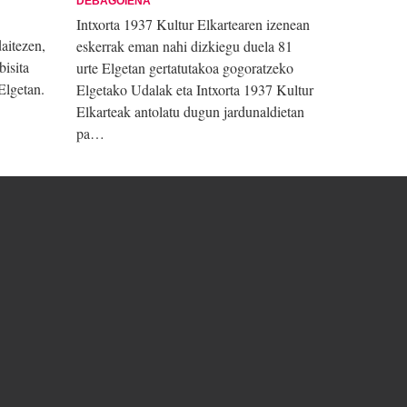
DEBAGOIENA
Intxorta 1937 Kultur Elkartearen izenean
aitezen,
eskerrak eman nahi dizkiegu duela 81
bisita
urte Elgetan gertatutakoa gogoratzeko
Elgetan.
Elgetako Udalak eta Intxorta 1937 Kultur
Elkarteak antolatu dugun jardunaldietan
pa…