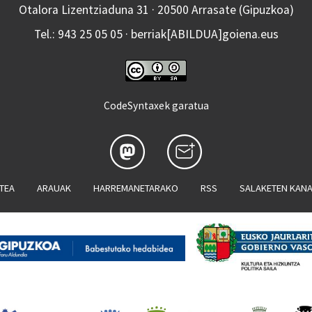
Otalora Lizentziaduna 31 · 20500 Arrasate (Gipuzkoa)
Tel.: 943 25 05 05 · berriak[ABILDUA]goiena.eus
CodeSyntaxek garatua
ATEA
ARAUAK
HARREMANETARAKO
RSS
SALAKETEN KAN