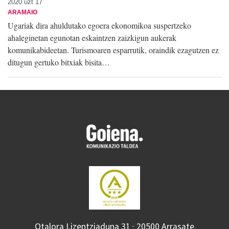
2020 uzt 17
ARAMAIO
Ugariak dira ahuldutako egoera ekonomikoa suspertzeko
ahaleginetan egunotan eskaintzen zaizkigun aukerak
komunikabideetan. Turismoaren esparrutik, oraindik ezagutzen ez
ditugun gertuko bitxiak bisita…
Otalora Lizentziaduna 31 · 20500 Arrasate