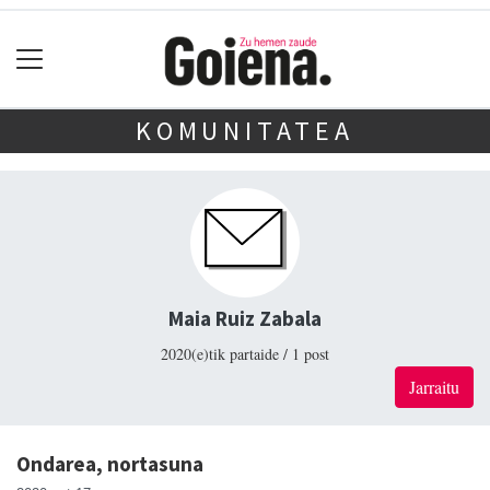
KOMUNITATEA
Maia Ruiz Zabala
2020(e)tik partaide / 1 post
Jarraitu
Ondarea, nortasuna