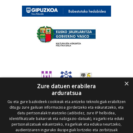
×
Zure datuen erabilera
arduratsua
Gu eta gure bazkideek cookieak eta antzeko teknologiak erabiltzen
ditugu zure gailuan informazioa gordetzeko eta eskuratzeko, eta
datu pertsonalak tratatzeko (adibidez, zure IP helbidea,
identifikatzaile bakarrak eta nabigazio-datuak), iragarki eta eduki
pertsonalizatuak eskaintzeko, iragarkiak eta edukia neurtzeko,
audientziaren inguruko ikuspegiak lortzeko eta zerbitzuak