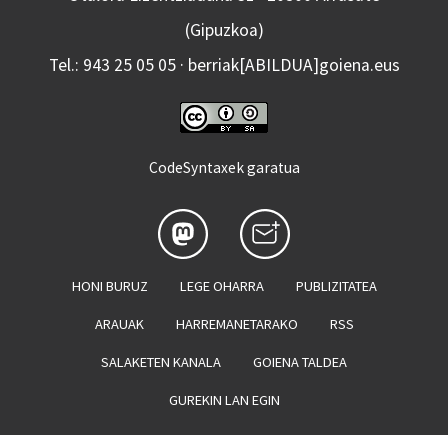
(Gipuzkoa)
Tel.: 943 25 05 05 · berriak[ABILDUA]goiena.eus
CodeSyntaxek garatua
HONI BURUZ
LEGE OHARRA
PUBLIZITATEA
ARAUAK
HARREMANETARAKO
RSS
SALAKETEN KANALA
GOIENA TALDEA
GUREKIN LAN EGIN