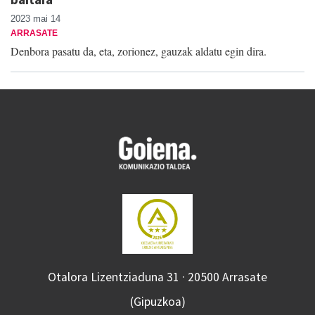
2023 mai 14
ARRASATE
Denbora pasatu da, eta, zorionez, gauzak aldatu egin dira.
Otalora Lizentziaduna 31 · 20500 Arrasate
(Gipuzkoa)