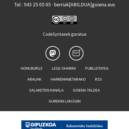
Tel.: 943 25 05 05 · berriak[ABILDUA]goiena.eus
CodeSyntaxek garatua
HONI BURUZ
LEGE OHARRA
PUBLIZITATEA
ARAUAK
HARREMANETARAKO
RSS
SALAKETEN KANALA
GOIENA TALDEA
GUREKIN LAN EGIN