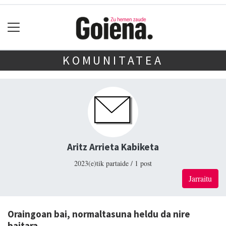
KOMUNITATEA
Aritz Arrieta Kabiketa
2023(e)tik partaide / 1 post
Jarraitu
Oraingoan bai, normaltasuna heldu da nire
baitara