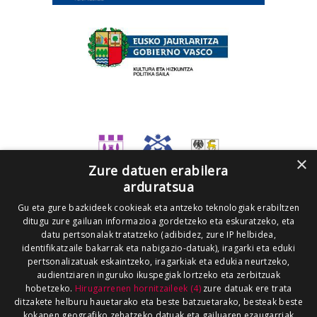
×
Zure datuen erabilera
arduratsua
Gu eta gure bazkideek cookieak eta antzeko teknologiak erabiltzen
ditugu zure gailuan informazioa gordetzeko eta eskuratzeko, eta
datu pertsonalak tratatzeko (adibidez, zure IP helbidea,
identifikatzaile bakarrak eta nabigazio-datuak), iragarki eta eduki
pertsonalizatuak eskaintzeko, iragarkiak eta edukia neurtzeko,
audientziaren inguruko ikuspegiak lortzeko eta zerbitzuak
hobetzeko.
Hirugarrenen hornitzaileek (4)
zure datuak ere trata
ditzakete helburu hauetarako eta beste batzuetarako, besteak beste
kokapen geografiko zehatzeko datuak eta gailuaren ezaugarriak