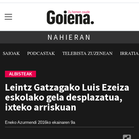
NAHIERAN
SAIOAK
PODCASTAK
TELEBISTA ZUZENEAN
IRRATI
ALBISTEAK
Leintz Gatzagako Luis Ezeiza
eskolako gela desplazatua,
ixteko arriskuan
Eneko Azurmendi
2016ko ekainaren 9a