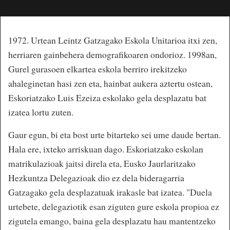
1972. Urtean Leintz Gatzagako Eskola Unitarioa itxi zen,
herriaren gainbehera demografikoaren ondorioz. 1998an,
Gurel gurasoen elkartea eskola berriro irekitzeko
ahaleginetan hasi zen eta, hainbat aukera aztertu ostean,
Eskoriatzako Luis Ezeiza eskolako gela desplazatu bat
izatea lortu zuten.
Gaur egun, bi eta bost urte bitarteko sei ume daude bertan.
Hala ere, ixteko arriskuan dago. Eskoriatzako eskolan
matrikulazioak jaitsi direla eta, Eusko Jaurlaritzako
Hezkuntza Delegazioak dio ez dela bideragarria
Gatzagako gela desplazatuak irakasle bat izatea. "Duela
urtebete, delegaziotik esan ziguten gure eskola propioa ez
zigutela emango, baina gela desplazatu hau mantentzeko