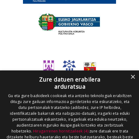
×
Zure datuen erabilera
arduratsua
Gu eta gure bazkideek cookieak eta antzeko teknologiak erabiltzen
ditugu zure gailuan informazioa gordetzeko eta eskuratzeko, eta
datu pertsonalak tratatzeko (adibidez, zure IP helbidea,
identifikatzaile bakarrak eta nabigazio-datuak), iragarki eta eduki
pertsonalizatuak eskaintzeko, iragarkiak eta edukia neurtzeko,
audientziaren inguruko ikuspegiak lortzeko eta zerbitzuak
hobetzeko.
Hirugarrenen hornitzaileek (4)
zure datuak ere trata
ditzakete helburu hauetarako eta beste batzuetarako, besteak beste