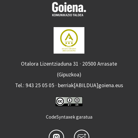
Otalora Lizentziaduna 31 · 20500 Arrasate
(Gipuzkoa)
Tel.: 943 25 05 05 · berriak[ABILDUA]goiena.eus
CodeSyntaxek garatua