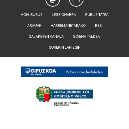
HONI BURUZ
LEGE OHARRA
PUBLIZITATEA
ARAUAK
HARREMANETARAKO
RSS
SALAKETEN KANALA
GOIENA TALDEA
GUREKIN LAN EGIN