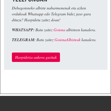
Debagoieneko albiste nabarmenenak eta azken
ordukoak Whatsapp edo Telegram bidez jaso gura
dituzu? Harpidetu zaitez doan!
WHATSAPP:
Batu zaitez
Goiena
albisteen kanalera.
TELEGRAM:
Batu zaitez
GoienaAlbisteak
kanalera.
Harpidetza aukera guztiak