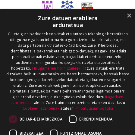
×
Zure datuen erabilera
arduratsua
Gu eta gure bazkideek cookieak eta antzeko teknologiak erabiltzen
ditugu zure gailuan informazioa gordetzeko eta eskuratzeko, eta
datu pertsonalak tratatzeko (adibidez, zure IP helbidea,
identifikatzaile bakarrak eta nabigazio-datuak), iragarki eta eduki
pertsonalizatuak eskaintzeko, iragarkiak eta edukia neurtzeko,
audientziaren inguruko ikuspegiak lortzeko eta zerbitzuak
hobetzeko.
Hirugarrenen hornitzaileek (4)
zure datuak ere trata
ditzakete helburu hauetarako eta beste batzuetarako, besteak beste
kokapen geografiko zehatzeko datuak eta gailuaren ezaugarriak
erabiliz. Zure aukerak webgune honi soilik aplikatzen zaizkio.
Hornitzaile batzuek baimena beharrean interes legitimoa oinarri
gisa erabil dezakete; aurka egiteko eskubidea duzu
Iragarkien
ezarpenak
atalean. Zure baimena edozein unetan ken dezakezu
Cookieen ezarpenak
atalean.
Pribatutasun-politika
BEHAR-BEHARREZKOA
ERRENDIMENDUA
BIDERATZEA
FUNTZIONALTASUNA