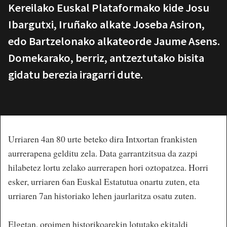
Kereilako Euskal Plataformako kide Josu
Ibargutxi, Iruñako alkate Joseba Asiron,
edo Bartzelonako alkateorde Jaume Asens.
Domekarako, berriz, antzeztutako bisita
gidatu berezia iragarri dute.
Urriaren 4an 80 urte beteko dira Intxortan frankisten
aurrerapena gelditu zela. Data garrantzitsua da zazpi
hilabetez lortu zelako aurrerapen hori oztopatzea. Horri
esker, urriaren 6an Euskal Estatutua onartu zuten, eta
urriaren 7an historiako lehen jaurlaritza osatu zuten.
Elgetan, oroimen historikoarekin lotutako ekitaldi