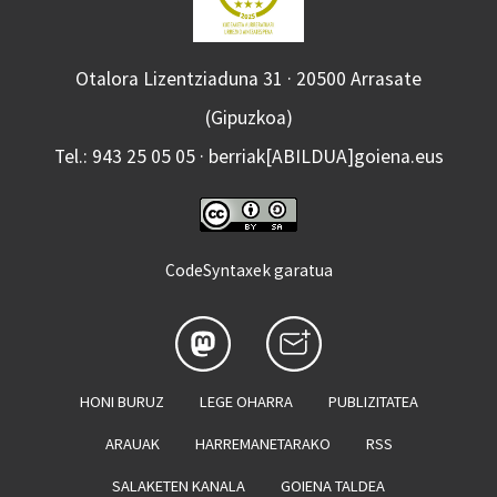
Otalora Lizentziaduna 31 · 20500 Arrasate
(Gipuzkoa)
Tel.: 943 25 05 05 · berriak[ABILDUA]goiena.eus
CodeSyntaxek garatua
HONI BURUZ
LEGE OHARRA
PUBLIZITATEA
ARAUAK
HARREMANETARAKO
RSS
SALAKETEN KANALA
GOIENA TALDEA