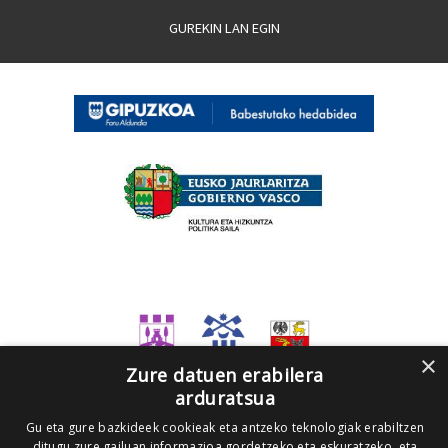
GUREKIN LAN EGIN
×
Zure datuen erabilera
arduratsua
Gu eta gure bazkideek cookieak eta antzeko teknologiak erabiltzen
ditugu zure gailuan informazioa gordetzeko eta eskuratzeko, eta