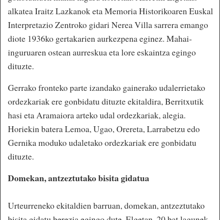
alkatea Iraitz Lazkanok eta Memoria Historikoaren Euskal
Interpretazio Zentroko gidari Nerea Villa sarrera emango
diote 1936ko gertakarien aurkezpena eginez. Mahai-
inguruaren ostean aurreskua eta lore eskaintza egingo
dituzte.
Gerrako fronteko parte izandako gainerako udalerrietako
ordezkariak ere gonbidatu dituzte ekitaldira, Berritxutik
hasi eta Aramaiora arteko udal ordezkariak, alegia.
Horiekin batera Lemoa, Ugao, Orereta, Larrabetzu edo
Gernika moduko udaletako ordezkariak ere gonbidatu
dituzte.
Domekan, antzeztutako bisita gidatua
Urteurreneko ekitaldien barruan, domekan, antzeztutako
bisita gidatu berezia egingo dute, Elgetan. 20 bat lagunek