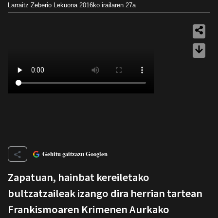
Larraitz Zeberio Lekuona
2016ko irailaren 27a
Gehitu gaitzazu Googlen
Zapatuan, hainbat kereiletako
bultzatzaileak izango dira herrian tartean
Frankismoaren Krimenen Aurkako