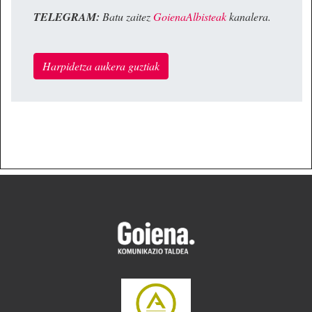
TELEGRAM:
Batu zaitez
GoienaAlbisteak
kanalera.
Harpidetza aukera guztiak