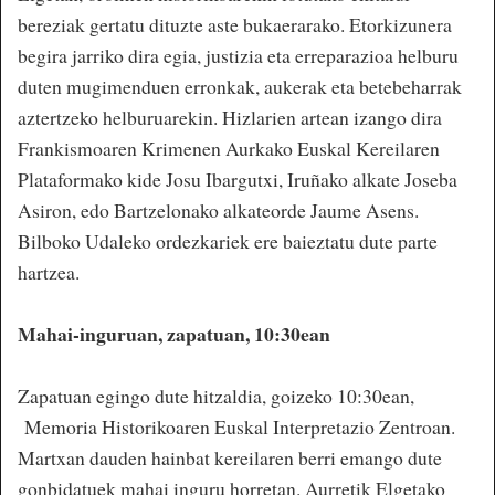
bereziak gertatu dituzte aste bukaerarako. Etorkizunera
begira jarriko dira egia, justizia eta erreparazioa helburu
duten mugimenduen erronkak, aukerak eta betebeharrak
aztertzeko helburuarekin. Hizlarien artean izango dira
Frankismoaren Krimenen Aurkako Euskal Kereilaren
Plataformako kide Josu Ibargutxi, Iruñako alkate Joseba
Asiron, edo Bartzelonako alkateorde Jaume Asens.
Bilboko Udaleko ordezkariek ere baieztatu dute parte
hartzea.
Mahai-inguruan, zapatuan, 10:30ean
Zapatuan egingo dute hitzaldia, goizeko 10:30ean,
Memoria Historikoaren Euskal Interpretazio Zentroan.
Martxan dauden hainbat kereilaren berri emango dute
gonbidatuek mahai inguru horretan. Aurretik Elgetako