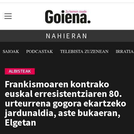
NAHIERAN
SAIOAK
PODCASTAK
TELEBISTA ZUZENEAN
IRRATI
ALBISTEAK
Frankismoaren kontrako
euskal erresistentziaren 80.
urteurrena gogora ekartzeko
jardunaldia, aste bukaeran,
Elgetan