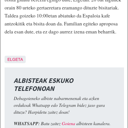
orain 80 urteko gertaeretara eramango dituzte bisitariak.
Taldea goizeko 10:00etan abiatuko da Espaloia kafe
antzokitik eta bisita doan da. Familian egiteko aproposa
dela esan dute, eta ez dago aurrez izena eman beharrik.
ELGETA
ALBISTEAK ESKUKO
TELEFONOAN
Debagoieneko albiste nabarmenenak eta azken
ordukoak Whatsapp edo Telegram bidez jaso gura
dituzu? Harpidetu zaitez doan!
WHATSAPP:
Batu zaitez
Goiena
albisteen kanalera.