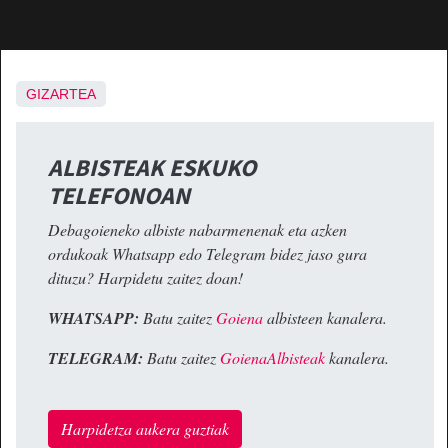
GIZARTEA
ALBISTEAK ESKUKO
TELEFONOAN
Debagoieneko albiste nabarmenenak eta azken
ordukoak Whatsapp edo Telegram bidez jaso gura
dituzu? Harpidetu zaitez doan!
WHATSAPP:
Batu zaitez
Goiena
albisteen kanalera.
TELEGRAM:
Batu zaitez
GoienaAlbisteak
kanalera.
Harpidetza aukera guztiak