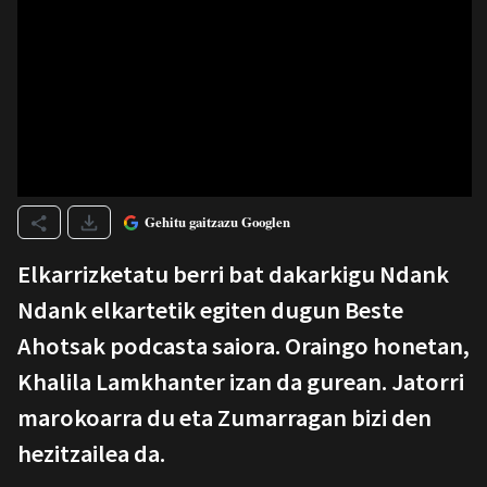
Gehitu gaitzazu Googlen
Elkarrizketatu berri bat dakarkigu Ndank
Ndank elkartetik egiten dugun Beste
Ahotsak podcasta saiora. Oraingo honetan,
Khalila Lamkhanter izan da gurean. Jatorri
marokoarra du eta Zumarragan bizi den
hezitzailea da.