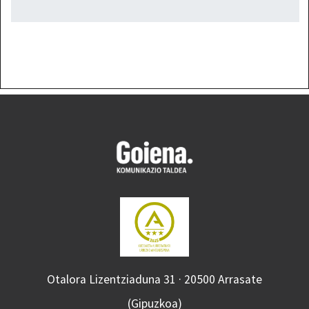
Otalora Lizentziaduna 31 · 20500 Arrasate
(Gipuzkoa)