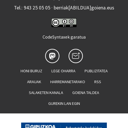
Tel.: 943 25 05 05 · berriak[ABILDUA]goiena.eus
CodeSyntaxek garatua
HONI BURUZ
LEGE OHARRA
PUBLIZITATEA
ARAUAK
HARREMANETARAKO
RSS
SALAKETEN KANALA
GOIENA TALDEA
GUREKIN LAN EGIN