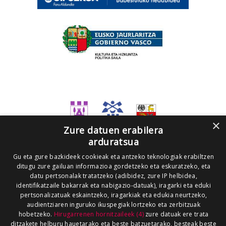
×
Zure datuen erabilera
arduratsua
Gu eta gure bazkideek cookieak eta antzeko teknologiak erabiltzen
ditugu zure gailuan informazioa gordetzeko eta eskuratzeko, eta
datu pertsonalak tratatzeko (adibidez, zure IP helbidea,
identifikatzaile bakarrak eta nabigazio-datuak), iragarki eta eduki
pertsonalizatuak eskaintzeko, iragarkiak eta edukia neurtzeko,
audientziaren inguruko ikuspegiak lortzeko eta zerbitzuak
hobetzeko.
Hirugarrenen hornitzaileek (4)
zure datuak ere trata
ditzakete helburu hauetarako eta beste batzuetarako, besteak beste