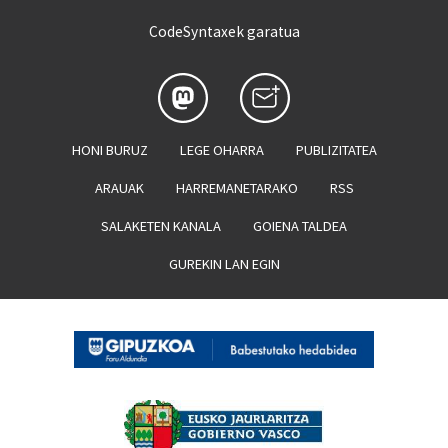
CodeSyntaxek garatua
HONI BURUZ
LEGE OHARRA
PUBLIZITATEA
ARAUAK
HARREMANETARAKO
RSS
SALAKETEN KANALA
GOIENA TALDEA
GUREKIN LAN EGIN