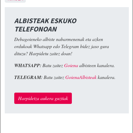
ALBISTEAK ESKUKO
TELEFONOAN
Debagoieneko albiste nabarmenenak eta azken
ordukoak Whatsapp edo Telegram bidez jaso gura
dituzu? Harpidetu zaitez doan!
WHATSAPP:
Batu zaitez
Goiena
albisteen kanalera.
TELEGRAM:
Batu zaitez
GoienaAlbisteak
kanalera.
Harpidetza aukera guztiak