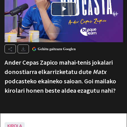
Gehitu gaitzazu Googlen
Ander Cepas Zapico mahai-tenis jokalari
donostiarra elkarrizketatu dute
Matx
podcasteko ekaineko saioan. Goi mailako
kirolari honen beste aldea ezagutu nahi?
KIROLA