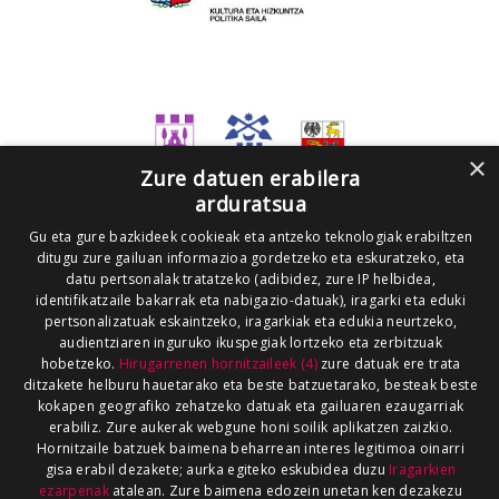
×
Zure datuen erabilera
arduratsua
Gu eta gure bazkideek cookieak eta antzeko teknologiak erabiltzen
ditugu zure gailuan informazioa gordetzeko eta eskuratzeko, eta
datu pertsonalak tratatzeko (adibidez, zure IP helbidea,
identifikatzaile bakarrak eta nabigazio-datuak), iragarki eta eduki
pertsonalizatuak eskaintzeko, iragarkiak eta edukia neurtzeko,
audientziaren inguruko ikuspegiak lortzeko eta zerbitzuak
hobetzeko.
Hirugarrenen hornitzaileek (4)
zure datuak ere trata
ditzakete helburu hauetarako eta beste batzuetarako, besteak beste
kokapen geografiko zehatzeko datuak eta gailuaren ezaugarriak
erabiliz. Zure aukerak webgune honi soilik aplikatzen zaizkio.
Hornitzaile batzuek baimena beharrean interes legitimoa oinarri
gisa erabil dezakete; aurka egiteko eskubidea duzu
Iragarkien
ezarpenak
atalean. Zure baimena edozein unetan ken dezakezu