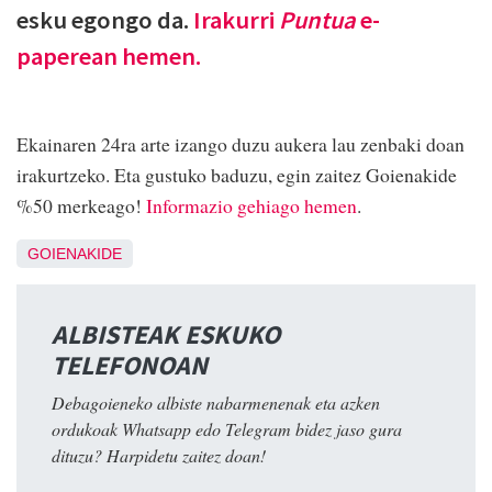
esku egongo da.
Irakurri
Puntua
e-
paperean hemen.
Ekainaren 24ra arte izango duzu aukera lau zenbaki doan
irakurtzeko. Eta gustuko baduzu, egin zaitez Goienakide
%50 merkeago!
Informazio gehiago hemen
.
GOIENAKIDE
ALBISTEAK ESKUKO
TELEFONOAN
Debagoieneko albiste nabarmenenak eta azken
ordukoak Whatsapp edo Telegram bidez jaso gura
dituzu? Harpidetu zaitez doan!