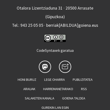
Otalora Lizentziaduna 31 · 20500 Arrasate
(Gipuzkoa)
Tel.: 943 25 05 05 · berriak[ABILDUA]goiena.eus
CodeSyntaxek garatua
HONI BURUZ
LEGE OHARRA
PUBLIZITATEA
ARAUAK
HARREMANETARAKO
RSS
SALAKETEN KANALA
GOIENA TALDEA
GUREKIN LAN EGIN