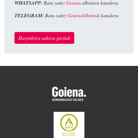
WHATSAPP:
Batu zaitez
Goiena
albisteen kanalera.
TELEGRAM:
Batu zaitez
GoienaAlbisteak
kanalera.
Harpidetza aukera guztiak