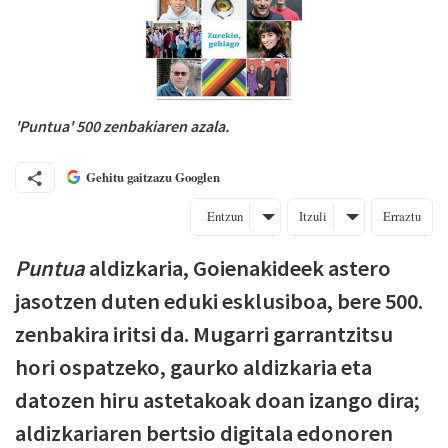
'Puntua' 500 zenbakiaren azala.
Gehitu gaitzazu Googlen
Entzun
Itzuli
Erraztu
Puntua
aldizkaria, Goienakideek astero
jasotzen duten eduki esklusiboa, bere 500.
zenbakira iritsi da. Mugarri garrantzitsu
hori ospatzeko, gaurko aldizkaria eta
datozen hiru astetakoak doan izango dira;
aldizkariaren bertsio digitala edonoren