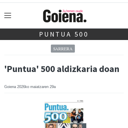
PUNTUA 500
SARRERA
'Puntua' 500 aldizkaria doan
Goiena
2026ko maiatzaren 29a