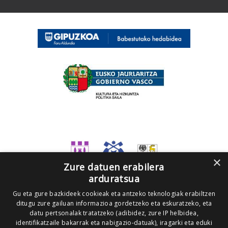
×
Zure datuen erabilera
arduratsua
Gu eta gure bazkideek cookieak eta antzeko teknologiak erabiltzen
ditugu zure gailuan informazioa gordetzeko eta eskuratzeko, eta
datu pertsonalak tratatzeko (adibidez, zure IP helbidea,
identifikatzaile bakarrak eta nabigazio-datuak), iragarki eta eduki