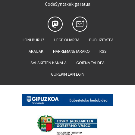
CodeSyntaxek garatua
HONI BURUZ
LEGE OHARRA
PUBLIZITATEA
ARAUAK
HARREMANETARAKO
RSS
SALAKETEN KANALA
GOIENA TALDEA
GUREKIN LAN EGIN