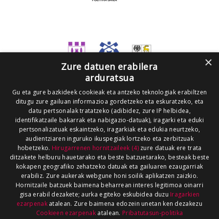
×
Zure datuen erabilera
arduratsua
Gu eta gure bazkideek cookieak eta antzeko teknologiak erabiltzen
ditugu zure gailuan informazioa gordetzeko eta eskuratzeko, eta
datu pertsonalak tratatzeko (adibidez, zure IP helbidea,
identifikatzaile bakarrak eta nabigazio-datuak), iragarki eta eduki
pertsonalizatuak eskaintzeko, iragarkiak eta edukia neurtzeko,
audientziaren inguruko ikuspegiak lortzeko eta zerbitzuak
hobetzeko.
Hirugarrenen hornitzaileek (4)
zure datuak ere trata
ditzakete helburu hauetarako eta beste batzuetarako, besteak beste
kokapen geografiko zehatzeko datuak eta gailuaren ezaugarriak
erabiliz. Zure aukerak webgune honi soilik aplikatzen zaizkio.
Hornitzaile batzuek baimena beharrean interes legitimoa oinarri
gisa erabil dezakete; aurka egiteko eskubidea duzu
Iragarkien
ezarpenak
atalean. Zure baimena edozein unetan ken dezakezu
Cookieen ezarpenak
atalean.
Pribatutasun-politika