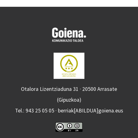
Otalora Lizentziaduna 31 · 20500 Arrasate
(Gipuzkoa)
Tel.: 943 25 05 05 · berriak[ABILDUA]goiena.eus