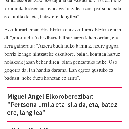
baina askorentzako ezezaguna da Askasibar. "Ez da inoiz
komunikabideen aurrean agertu-zalea izan, pertsona isila
eta umila da, eta, batez ere, langilea".
Eskulturari eman diot bizitza eta eskulturak bizitza eman
dit",aitortu du Askasibarrek liburuaren lehen orrian, eta
zera gaineratu: "Atzera bueltatuko banintz, neure gogoz
berriz izango nintzateke eskultore, baina, kontuan hartuz
nolakoak jasan behar diren, bitan pentsatuko nuke. Oso
gogorra da, lan handia darama. Lan egitea gustuko ez
baduzu, hobe duzu honetan ez aritu".
Miguel Angel Elkoroberezibar:
"Pertsona umila eta isila da, eta, batez
ere, langilea"