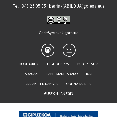
Tel.: 943 25 05 05 · berriak[ABILDUA]goiena.eus
CodeSyntaxek garatua
HONI BURUZ
LEGE OHARRA
PUBLIZITATEA
ARAUAK
HARREMANETARAKO
RSS
SALAKETEN KANALA
GOIENA TALDEA
GUREKIN LAN EGIN