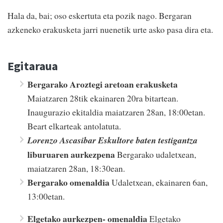
Hala da, bai; oso eskertuta eta pozik nago. Bergaran
azkeneko erakusketa jarri nuenetik urte asko pasa dira eta.
Egitaraua
Bergarako Aroztegi aretoan erakusketa
Maiatzaren 28tik ekainaren 20ra bitartean.
Inaugurazio ekitaldia maiatzaren 28an, 18:00etan.
Beart elkarteak antolatuta.
Lorenzo Ascasibar Eskultore baten testigantza
liburuaren aurkezpena
Bergarako udaletxean,
maiatzaren 28an, 18:30ean.
Bergarako omenaldia
Udaletxean, ekainaren 6an,
13:00etan.
Elgetako aurkezpen- omenaldia
Elgetako