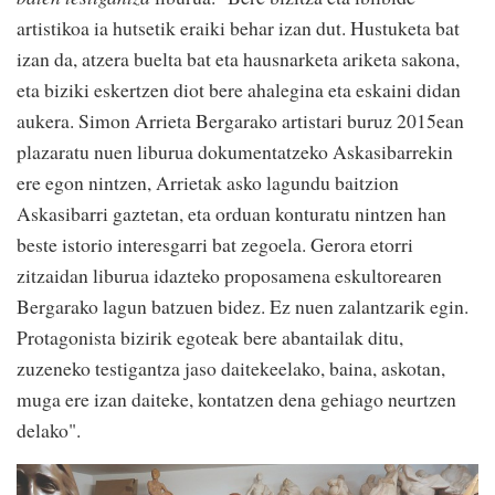
artistikoa ia hutsetik eraiki behar izan dut. Hustuketa bat
izan da, atzera buelta bat eta hausnarketa ariketa sakona,
eta biziki eskertzen diot bere ahalegina eta eskaini didan
aukera. Simon Arrieta Bergarako artistari buruz 2015ean
plazaratu nuen liburua dokumentatzeko Askasibarrekin
ere egon nintzen, Arrietak asko lagundu baitzion
Askasibarri gaztetan, eta orduan konturatu nintzen han
beste istorio interesgarri bat zegoela. Gerora etorri
zitzaidan liburua idazteko proposamena eskultorearen
Bergarako lagun batzuen bidez. Ez nuen zalantzarik egin.
Protagonista bizirik egoteak bere abantailak ditu,
zuzeneko testigantza jaso daitekeelako, baina, askotan,
muga ere izan daiteke, kontatzen dena gehiago neurtzen
delako".