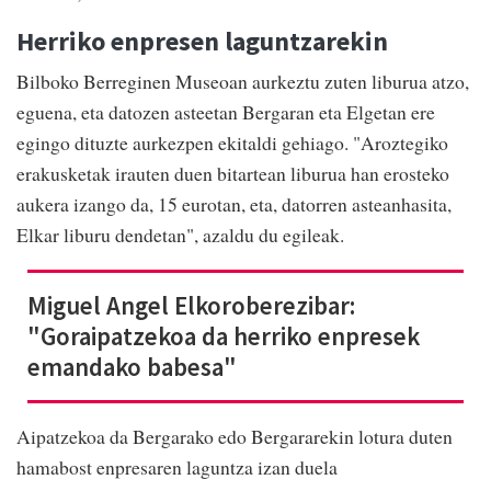
Herriko enpresen laguntzarekin
Bilboko Berreginen Museoan aurkeztu zuten liburua atzo,
eguena, eta datozen asteetan Bergaran eta Elgetan ere
egingo dituzte aurkezpen ekitaldi gehiago. "Aroztegiko
erakusketak irauten duen bitartean liburua han erosteko
aukera izango da, 15 eurotan, eta, datorren asteanhasita,
Elkar liburu dendetan", azaldu du egileak.
Miguel Angel Elkoroberezibar:
"Goraipatzekoa da herriko enpresek
emandako babesa"
Aipatzekoa da Bergarako edo Bergararekin lotura duten
hamabost enpresaren laguntza izan duela