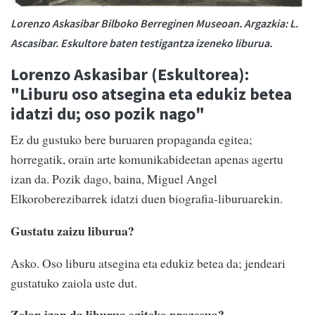
Lorenzo Askasibar Bilboko Berreginen Museoan. Argazkia: L.
Ascasibar.
Eskultore baten testigantza
izeneko liburua.
Lorenzo Askasibar (Eskultorea):
"Liburu oso atsegina eta edukiz betea
idatzi du; oso pozik nago"
Ez du gustuko bere buruaren propaganda egitea;
horregatik, orain arte komunikabideetan apenas agertu
izan da. Pozik dago, baina, Miguel Angel
Elkoroberezibarrek idatzi duen biografia-liburuarekin.
Gustatu zaizu liburua?
Asko. Oso liburu atsegina eta edukiz betea da; jendeari
gustatuko zaiola uste dut.
Zelan izan da liburua egiteko prozesua?