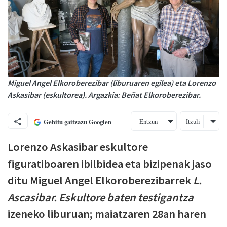
Miguel Angel Elkoroberezibar (liburuaren egilea) eta Lorenzo
Askasibar (eskultorea). Argazkia: Beñat Elkoroberezibar.
Entzun
Itzuli
Gehitu gaitzazu Googlen
Lorenzo Askasibar eskultore
figuratiboaren ibilbidea eta bizipenak jaso
ditu Miguel Angel Elkoroberezibarrek
L.
Ascasibar. Eskultore baten testigantza
izeneko liburuan; maiatzaren 28an haren