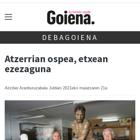
DEBAGOIENA
Atzerrian ospea, etxean
ezezaguna
Aitziber Aranburuzabala Juldain
2021eko maiatzaren 21a