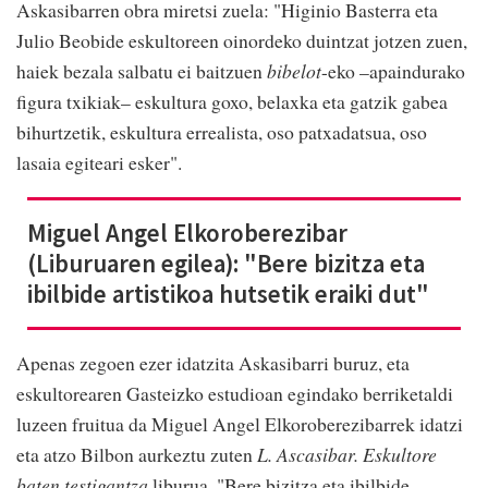
Askasibarren obra miretsi zuela: "Higinio Basterra eta
Julio Beobide eskultoreen oinordeko duintzat jotzen zuen,
haiek bezala salbatu ei baitzuen
bibelot
-eko –apaindurako
figura txikiak– eskultura goxo, belaxka eta gatzik gabea
bihurtzetik, eskultura errealista, oso patxadatsua, oso
lasaia egiteari esker".
Miguel Angel Elkoroberezibar
(Liburuaren egilea): "Bere bizitza eta
ibilbide artistikoa hutsetik eraiki dut"
Apenas zegoen ezer idatzita Askasibarri buruz, eta
eskultorearen Gasteizko estudioan egindako berriketaldi
luzeen fruitua da Miguel Angel Elkoroberezibarrek idatzi
eta atzo Bilbon aurkeztu zuten
L. Ascasibar. Eskultore
baten testigantza
liburua. "Bere bizitza eta ibilbide