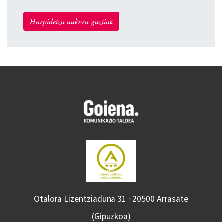
Harpidetza aukera guztiak
Otalora Lizentziaduna 31 · 20500 Arrasate
(Gipuzkoa)