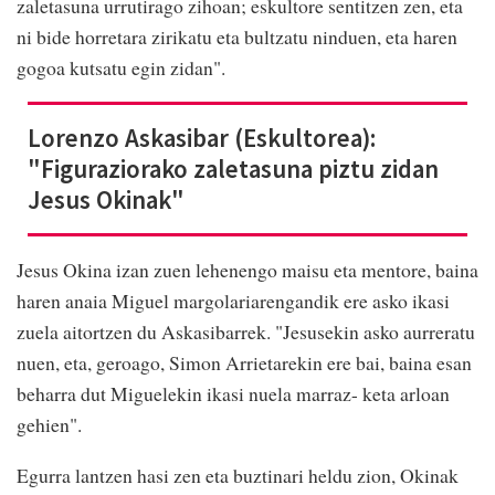
zaletasuna urrutirago zihoan; eskultore sentitzen zen, eta
ni bide horretara zirikatu eta bultzatu ninduen, eta haren
gogoa kutsatu egin zidan".
Lorenzo Askasibar (Eskultorea):
"Figuraziorako zaletasuna piztu zidan
Jesus Okinak"
Jesus Okina izan zuen lehenengo maisu eta mentore, baina
haren anaia Miguel margolariarengandik ere asko ikasi
zuela aitortzen du Askasibarrek. "Jesusekin asko aurreratu
nuen, eta, geroago, Simon Arrietarekin ere bai, baina esan
beharra dut Miguelekin ikasi nuela marraz- keta arloan
gehien".
Egurra lantzen hasi zen eta buztinari heldu zion, Okinak