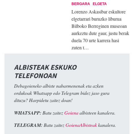
BERGARA
ELGETA
Lorenzo Askasibar eskultore
elgetarrari buruzko liburua
Bilboko Berreginen museoan
aurkeztu dute gaur, justu berak
duela 70 urte karrera hasi
zuten t…
ALBISTEAK ESKUKO
TELEFONOAN
Debagoieneko albiste nabarmenenak eta azken
ordukoak Whatsapp edo Telegram bidez jaso gura
dituzu? Harpidetu zaitez doan!
WHATSAPP:
Batu zaitez
Goiena
albisteen kanalera.
TELEGRAM:
Batu zaitez
GoienaAlbisteak
kanalera.