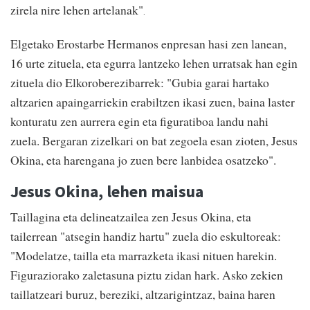
zirela nire lehen artelanak"
.
Elgetako Erostarbe Hermanos enpresan hasi zen lanean,
16 urte zituela, eta egurra lantzeko lehen urratsak han egin
zituela dio Elkoroberezibarrek: "Gubia garai hartako
altzarien apaingarriekin erabiltzen ikasi zuen, baina laster
konturatu zen aurrera egin eta figuratiboa landu nahi
zuela. Bergaran zizelkari on bat zegoela esan zioten, Jesus
Okina, eta harengana jo zuen bere lanbidea osatzeko".
Jesus Okina, lehen maisua
Taillagina eta delineatzailea zen Jesus Okina, eta
tailerrean "atsegin handiz hartu" zuela dio eskultoreak:
"Modelatze, tailla eta marrazketa ikasi nituen harekin.
Figuraziorako zaletasuna piztu zidan hark. Asko zekien
taillatzeari buruz, bereziki, altzarigintzaz, baina haren