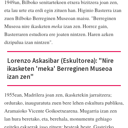
1949an, Bilboko senitartekoen etxera bizitzera joan zen,
eta lau urte eta erdi egin zituen han. Higinio Basterra izan
zuen Bilboko Berreginen Museoan maisu. "Berreginen
Museoa nire ikasketen
meka
izan zen. Horrez gain,
Basterraren estudiora ere joaten nintzen. Haren azken
dizipulua izan nintzen".
Lorenzo Askasibar (Eskultorea): "Nire
ikasketen 'meka' Berreginen Museoa
izan zen"
1955ean, Madrilera joan zen, ikasketekin jarraitzera;
ordurako, inauguratuta zuen bere lehen eskultura publikoa,
Aramaioko Vicente Goikoetxearena. Mugarria izan zen
lan hura beretako, eta, berehala, monumentu gehiago
egiteko eskaerak jaso zituen; besteak beste, Gasteizko