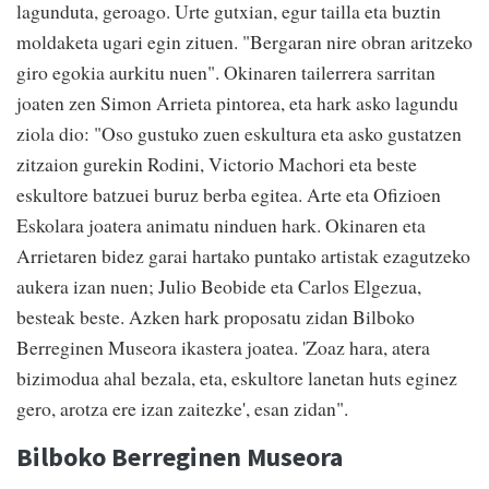
lagunduta, geroago. Urte gutxian, egur tailla eta buztin
moldaketa ugari egin zituen. "Bergaran nire obran aritzeko
giro egokia aurkitu nuen". Okinaren tailerrera sarritan
joaten zen Simon Arrieta pintorea, eta hark asko lagundu
ziola dio: "Oso gustuko zuen eskultura eta asko gustatzen
zitzaion gurekin Rodini, Victorio Machori eta beste
eskultore batzuei buruz berba egitea. Arte eta Ofizioen
Eskolara joatera animatu ninduen hark. Okinaren eta
Arrietaren bidez garai hartako puntako artistak ezagutzeko
aukera izan nuen; Julio Beobide eta Carlos Elgezua,
besteak beste. Azken hark proposatu zidan Bilboko
Berreginen Museora ikastera joatea. 'Zoaz hara, atera
bizimodua ahal bezala, eta, eskultore lanetan huts eginez
gero, arotza ere izan zaitezke', esan zidan".
Bilboko Berreginen Museora