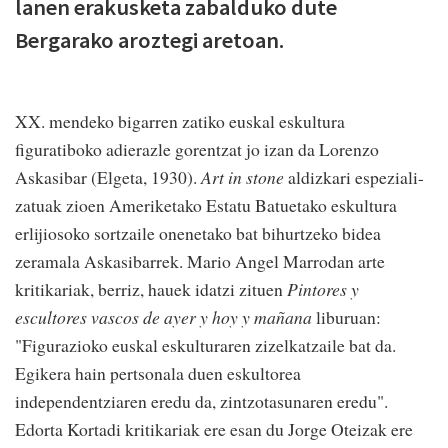
lanen erakusketa zabalduko dute
Bergarako aroztegi aretoan.
XX. mendeko bigarren zatiko euskal eskultura
figuratiboko adierazle gorentzat jo izan da Lorenzo
Askasibar (Elgeta, 1930).
Art in stone
aldizkari espeziali-
zatuak zioen Ameriketako Estatu Batuetako eskultura
erlijiosoko sortzaile onenetako bat bihurtzeko bidea
zeramala Askasibarrek. Mario Angel Marrodan arte
kritikariak, berriz, hauek idatzi zituen
Pintores y
escultores vascos de ayer y hoy y mañana
liburuan:
"Figurazioko euskal eskulturaren zizelkatzaile bat da.
Egikera hain pertsonala duen eskultorea
independentziaren eredu da, zintzotasunaren eredu".
Edorta Kortadi kritikariak ere esan du Jorge Oteizak ere