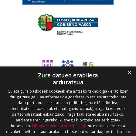
×
Zure datuen erabilera
arduratsua
Gu eta gure bazkideek cookieak eta antzeko teknologiak erabiltzen
ditugu zure gailuan informazioa gordetzeko eta eskuratzeko, eta
datu pertsonalak tratatzeko (adibidez, zure IP helbidea,
identifikatzaile bakarrak eta nabigazio-datuak), iragarki eta eduki
pertsonalizatuak eskaintzeko, iragarkiak eta edukia neurtzeko,
audientziaren inguruko ikuspegiak lortzeko eta zerbitzuak
hobetzeko.
Hirugarrenen hornitzaileek (4)
zure datuak ere trata
ditzakete helburu hauetarako eta beste batzuetarako, besteak beste