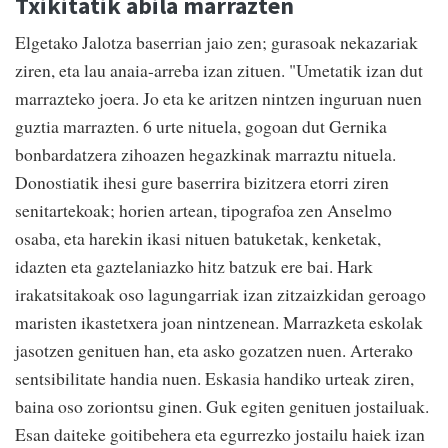
Txikitatik abila marrazten
Elgetako Jalotza baserrian jaio zen; gurasoak nekazariak
ziren, eta lau anaia-arreba izan zituen. "Umetatik izan dut
marrazteko joera. Jo eta ke aritzen nintzen inguruan nuen
guztia marrazten. 6 urte nituela, gogoan dut Gernika
bonbardatzera zihoazen hegazkinak marraztu nituela.
Donostiatik ihesi gure baserrira bizitzera etorri ziren
senitartekoak; horien artean, tipografoa zen Anselmo
osaba, eta harekin ikasi nituen batuketak, kenketak,
idazten eta gaztelaniazko hitz batzuk ere bai. Hark
irakatsitakoak oso lagungarriak izan zitzaizkidan geroago
maristen ikastetxera joan nintzenean. Marrazketa eskolak
jasotzen genituen han, eta asko gozatzen nuen. Arterako
sentsibilitate handia nuen. Eskasia handiko urteak ziren,
baina oso zoriontsu ginen. Guk egiten genituen jostailuak.
Esan daiteke goitibehera eta egurrezko jostailu haiek izan