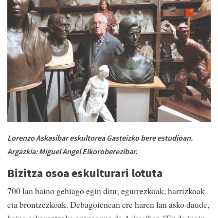
Lorenzo Askasibar eskultorea Gasteizko bere estudioan.
Argazkia: Miguel Angel Elkoroberezibar.
Bizitza osoa eskulturari lotuta
700 lan baino gehiago egin ditu; egurrezkoak, harrizkoak
eta brontzezkoak. Debagoienean ere haren lan asko daude,