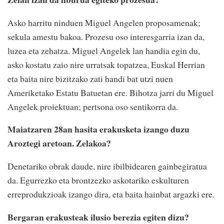
Asko harritu ninduen Miguel Angelen proposamenak;
sekula amestu bakoa. Prozesu oso interesgarria izan da,
luzea eta zehatza. Miguel Angelek lan handia egin du,
asko kostatu zaio nire urratsak topatzea, Euskal Herrian
eta baita nire bizitzako zati handi bat utzi nuen
Ameriketako Estatu Batuetan ere. Bihotza jarri du Miguel
Angelek proiektuan; pertsona oso sentikorra da.
Maiatzaren 28an hasita erakusketa izango duzu
Aroztegi aretoan. Zelakoa?
Denetariko obrak daude, nire ibilbidearen gainbegiratua
da. Egurrezko eta brontzezko askotariko eskulturen
erreprodukzioak izango dira, eta baita hainbat argazki ere.
Bergaran erakusteak ilusio berezia egiten dizu?