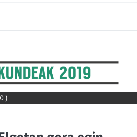
0)
Elgetan gora egin