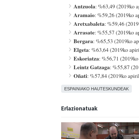
Antzuola
: %63,49 (2019ko a
Aramaio
: %59,26 (2019ko a
Aretxabaleta
: %59,46 (2019
Arrasate
: %55,57 (2019ko a
Bergara
: %65,53 (2019ko ap
Elgeta
: %63,64 (2019ko apir
Eskoriatza
: %56,71 (2019ko
Leintz Gatzaga
: %55,87 (20
Oñati
: %57,84 (2019ko apir
ESPAINIAKO HAUTESKUNDEAK
Erlazionatuak