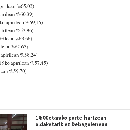
pirilean %65,03)
pirilean %60,39)
ko apirilean %59,15)
pirilean %53,96)
irilean %63,66)
ilean %62,65)
 apirilean %58,24)
19ko apirilean %57,45)
ilean %59,70)
14:00etarako parte-hartzean
aldaketarik ez Debagoienean