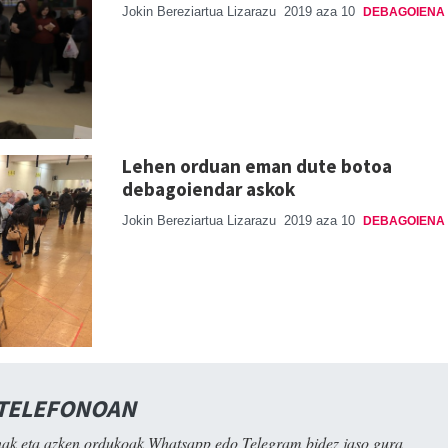
Jokin Bereziartua Lizarazu
2019 aza 10
DEBAGOIENA
Lehen orduan eman dute botoa
debagoiendar askok
Jokin Bereziartua Lizarazu
2019 aza 10
DEBAGOIENA
 TELEFONOAN
ak eta azken ordukoak Whatsapp edo Telegram bidez jaso gura