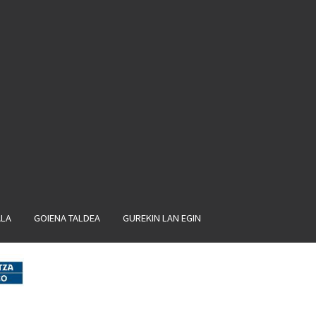
ALA
GOIENA TALDEA
GUREKIN LAN EGIN