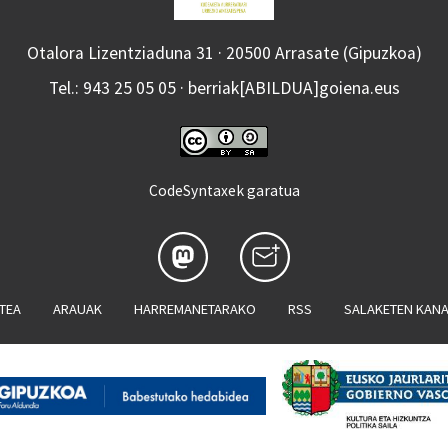
Otalora Lizentziaduna 31 · 20500 Arrasate (Gipuzkoa)
Tel.: 943 25 05 05 · berriak[ABILDUA]goiena.eus
CodeSyntaxek garatua
ATEA
ARAUAK
HARREMANETARAKO
RSS
SALAKETEN KAN