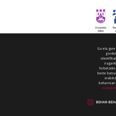
Gu eta gure
gordet
identifika
iragark
hobetzeko
beste batzu
erabili
beharrean 
ezarpen
AIARALDEA
AIKOR
AIURRI
ALEA
BEGITU
ERRAN
EUSKALERRIA IRRA
BEHAR-BEH
KRONIKA
MAILOPE
NOAUA
O