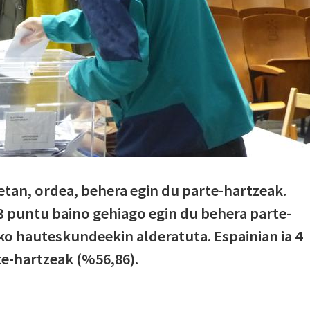
tan, ordea, behera egin du parte-hartzeak.
3 puntu baino gehiago egin du behera parte-
eko hauteskundeekin alderatuta. Espainian ia 4
e-hartzeak (%56,86).