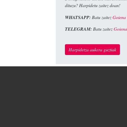
dituzu? Harpidetu zaitez doan!
WHATSAPP:
Batu zaitez
Goiena
TELEGRAM:
Batu zaitez
Goiena
Harpidetza aukera guztiak