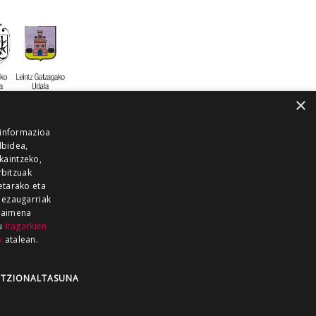
×
 informazioa
lbidea,
skaintzeko,
rbitzuak
etarako eta
 ezaugarriak
 baimena
zu
Iragarkien
k
atalean.
EITIA GUKA
AZKOITIA GUKA
BARRENA
GUKA
GUKA TELEBISTA
HIRUKA
TZIONALTASUNA
Z GUKA
ZUMAIA GUKA
28 KANALA