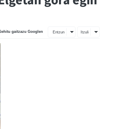
Gehitu gaitzazu Googlen
Entzun
Itzuli