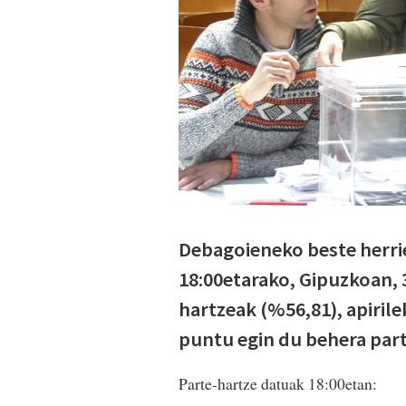
Debagoieneko beste herrie
18:00etarako, Gipuzkoan, 
hartzeak (%56,81), apiril
puntu egin du behera part
Parte-hartze datuak 18:00etan: