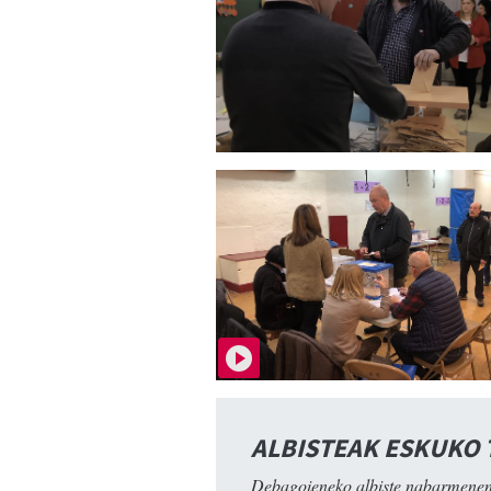
ALBISTEAK ESKUKO
Debagoieneko albiste nabarmenen