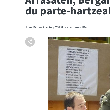
du parte-hartzea
Josu Bilbao Atxutegi
2019ko azaroaren 10a