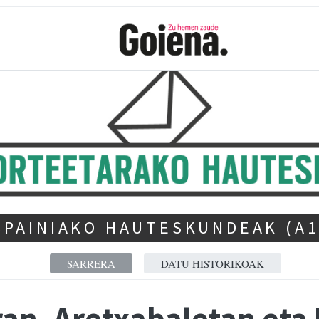
SPAINIAKO HAUTESKUNDEAK (A1
SARRERA
DATU HISTORIKOAK
an, Aretxabaletan eta 