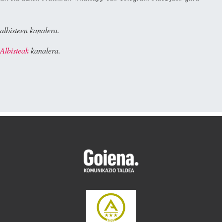
albisteen kanalera.
Albisteak
kanalera.