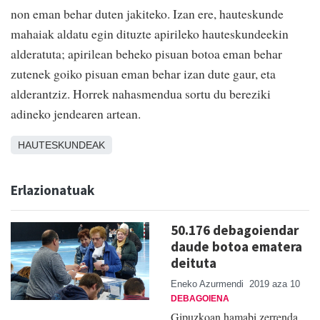
non eman behar duten jakiteko. Izan ere, hauteskunde
mahaiak aldatu egin dituzte apirileko hauteskundeekin
alderatuta; apirilean beheko pisuan botoa eman behar
zutenek goiko pisuan eman behar izan dute gaur, eta
alderantziz. Horrek nahasmendua sortu du bereziki
adineko jendearen artean.
HAUTESKUNDEAK
Erlazionatuak
50.176 debagoiendar
daude botoa ematera
deituta
Eneko Azurmendi
2019 aza 10
DEBAGOIENA
Gipuzkoan hamabi zerrenda