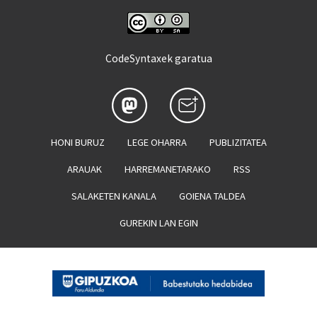
CodeSyntaxek garatua
HONI BURUZ
LEGE OHARRA
PUBLIZITATEA
ARAUAK
HARREMANETARAKO
RSS
SALAKETEN KANALA
GOIENA TALDEA
GUREKIN LAN EGIN