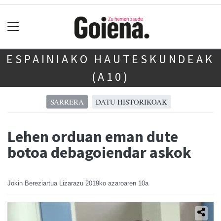
ESPAINIAKO HAUTESKUNDEAK
(A10)
SARRERA
DATU HISTORIKOAK
Lehen orduan eman dute
botoa debagoiendar askok
Jokin Bereziartua Lizarazu
2019ko azaroaren 10a