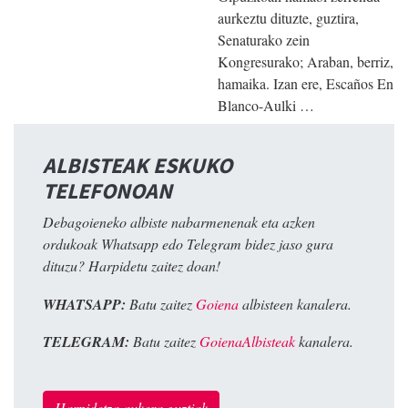
aurkeztu dituzte, guztira,
Senaturako zein
Kongresurako; Araban, berriz,
hamaika. Izan ere, Escaños En
Blanco-Aulki …
ALBISTEAK ESKUKO
TELEFONOAN
Debagoieneko albiste nabarmenenak eta azken
ordukoak Whatsapp edo Telegram bidez jaso gura
dituzu? Harpidetu zaitez doan!
WHATSAPP:
Batu zaitez
Goiena
albisteen kanalera.
TELEGRAM:
Batu zaitez
GoienaAlbisteak
kanalera.
Harpidetza aukera guztiak