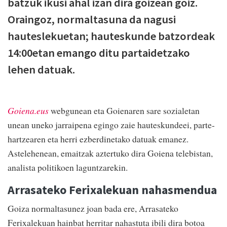
batzuk ikusi ahal izan dira goizean goiz.
Oraingoz, normaltasuna da nagusi
hauteslekuetan; hauteskunde batzordeak
14:00etan emango ditu partaidetzako
lehen datuak.
Goiena.eus
webgunean eta Goienaren sare sozialetan
unean uneko jarraipena egingo zaie hauteskundeei, parte-
hartzearen eta herri ezberdinetako datuak emanez.
Astelehenean, emaitzak aztertuko dira Goiena telebistan,
analista politikoen laguntzarekin.
Arrasateko Ferixalekuan nahasmendua
Goiza normaltasunez joan bada ere, Arrasateko
Ferixalekuan hainbat herritar nahastuta ibili dira botoa