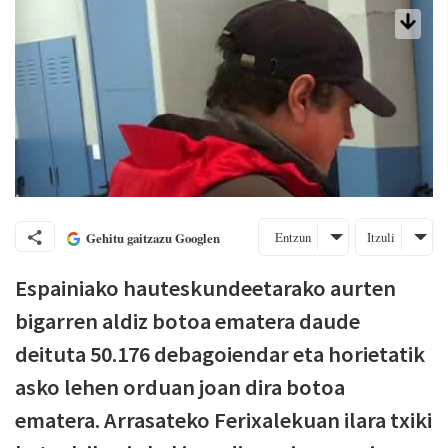
Entzun
Itzuli
Gehitu gaitzazu Googlen
Espainiako hauteskundeetarako aurten
bigarren aldiz botoa ematera daude
deituta 50.176 debagoiendar eta horietatik
asko lehen orduan joan dira botoa
ematera. Arrasateko Ferixalekuan ilara txiki