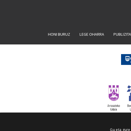
HONI BURUZ
LEGE OHARRA
PUBLIZIT
Gu eta gure