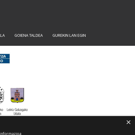
ALA
GOIENA TALDEA
GUREKIN LAN EGIN
×
 informazioa