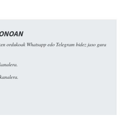
FONOAN
ken ordukoak Whatsapp edo Telegram bidez jaso gura
kanalera.
kanalera.