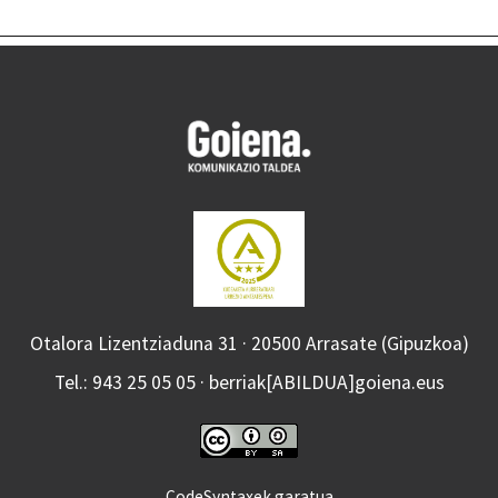
Otalora Lizentziaduna 31 · 20500 Arrasate (Gipuzkoa)
Tel.: 943 25 05 05 · berriak[ABILDUA]goiena.eus
CodeSyntaxek garatua