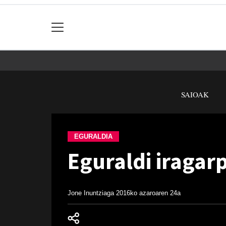
SAIOAK
EGURALDIA
Eguraldi iragar
Jone Inuntziaga
2016ko azaroaren 24a