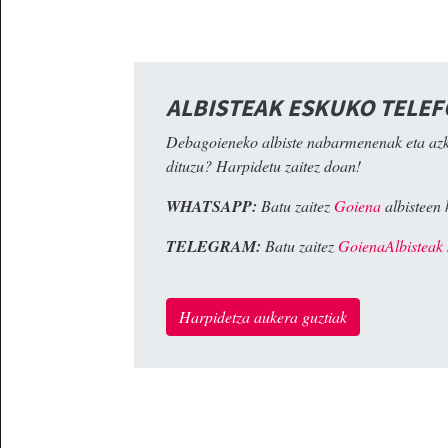
ALBISTEAK ESKUKO TELE
Debagoieneko albiste nabarmenenak eta az
dituzu? Harpidetu zaitez doan!
WHATSAPP:
Batu zaitez
Goiena
albisteen 
TELEGRAM:
Batu zaitez
GoienaAlbisteak
Harpidetza aukera guztiak