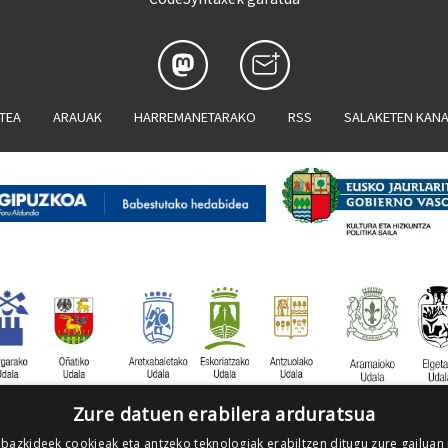
ATEA
ARAUAK
HARREMANETARAKO
RSS
SALAKETEN KAN
Zure datuen erabilera arduratsua
 bazkideek cookieak eta antzeko teknologiak erabiltzen ditugu zure gailuan