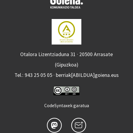
Otalora Lizentziaduna 31 · 20500 Arrasate
(Gipuzkoa)
Tel.: 943 25 05 05 · berriak[ABILDUA]goiena.eus
CodeSyntaxek garatua