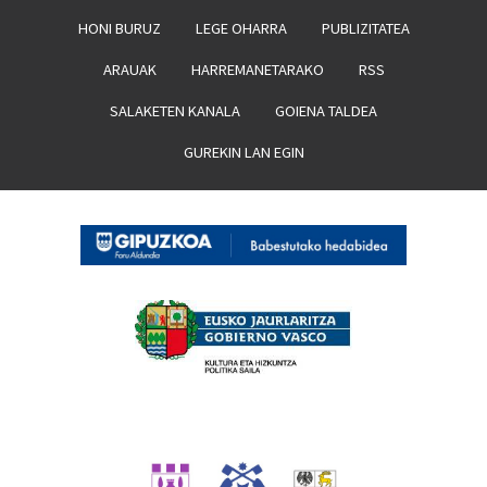
HONI BURUZ
LEGE OHARRA
PUBLIZITATEA
ARAUAK
HARREMANETARAKO
RSS
SALAKETEN KANALA
GOIENA TALDEA
GUREKIN LAN EGIN