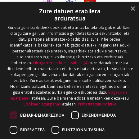
×
Zure datuen erabilera
arduratsua
Gu eta gure bazkideek cookieak eta antzeko teknologiak erabiltzen
ditugu zure gailuan informazioa gordetzeko eta eskuratzeko, eta
datu pertsonalak tratatzeko (adibidez, zure IP helbidea,
identifikatzaile bakarrak eta nabigazio-datuak), iragarki eta eduki
pertsonalizatuak eskaintzeko, iragarkiak eta edukia neurtzeko,
audientziaren inguruko ikuspegiak lortzeko eta zerbitzuak
hobetzeko.
Hirugarrenen hornitzaileek (4)
zure datuak ere trata
ditzakete helburu hauetarako eta beste batzuetarako, besteak beste
kokapen geografiko zehatzeko datuak eta gailuaren ezaugarriak
erabiliz. Zure aukerak webgune honi soilik aplikatzen zaizkio.
Hornitzaile batzuek baimena beharrean interes legitimoa oinarri
gisa erabil dezakete; aurka egiteko eskubidea duzu
Iragarkien
ezarpenak
atalean. Zure baimena edozein unetan ken dezakezu
Cookieen ezarpenak
atalean.
Pribatutasun-politika
BEHAR-BEHARREZKOA
ERRENDIMENDUA
BIDERATZEA
FUNTZIONALTASUNA