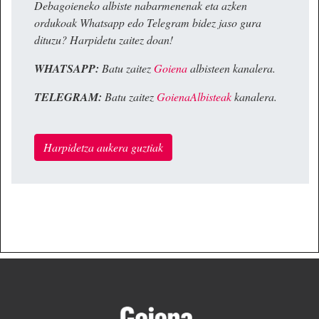
Debagoieneko albiste nabarmenenak eta azken
ordukoak Whatsapp edo Telegram bidez jaso gura
dituzu? Harpidetu zaitez doan!
WHATSAPP:
Batu zaitez
Goiena
albisteen kanalera.
TELEGRAM:
Batu zaitez
GoienaAlbisteak
kanalera.
Harpidetza aukera guztiak