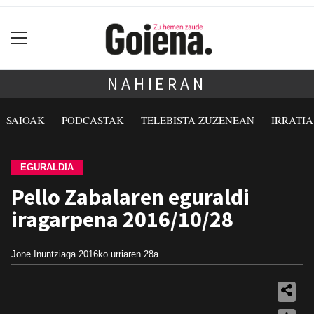
NAHIERAN
SAIOAK
PODCASTAK
TELEBISTA ZUZENEAN
IRRATI
EGURALDIA
Pello Zabalaren eguraldi
iragarpena 2016/10/28
Jone Inuntziaga
2016ko urriaren 28a