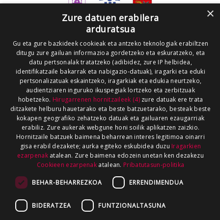
×
Zure datuen erabilera
arduratsua
Gu eta gure bazkideek cookieak eta antzeko teknologiak erabiltzen
ditugu zure gailuan informazioa gordetzeko eta eskuratzeko, eta
datu pertsonalak tratatzeko (adibidez, zure IP helbidea,
identifikatzaile bakarrak eta nabigazio-datuak), iragarki eta eduki
pertsonalizatuak eskaintzeko, iragarkiak eta edukia neurtzeko,
audientziaren inguruko ikuspegiak lortzeko eta zerbitzuak
hobetzeko.
Hirugarrenen hornitzaileek (4)
zure datuak ere trata
ditzakete helburu hauetarako eta beste batzuetarako, besteak beste
kokapen geografiko zehatzeko datuak eta gailuaren ezaugarriak
erabiliz. Zure aukerak webgune honi soilik aplikatzen zaizkio.
Hornitzaile batzuek baimena beharrean interes legitimoa oinarri
gisa erabil dezakete; aurka egiteko eskubidea duzu
Iragarkien
ezarpenak
atalean. Zure baimena edozein unetan ken dezakezu
Cookieen ezarpenak
atalean.
Pribatutasun-politika
BEHAR-BEHARREZKOA
ERRENDIMENDUA
BIDERATZEA
FUNTZIONALTASUNA