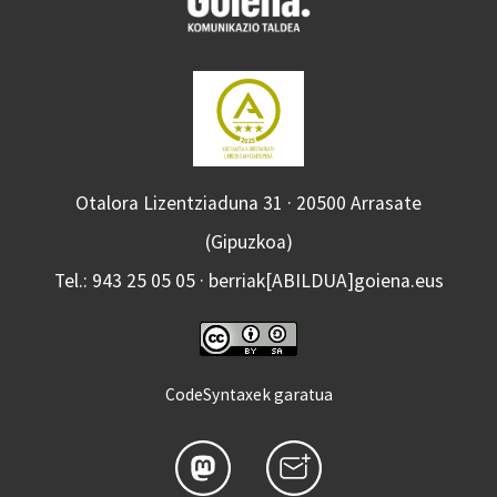
Otalora Lizentziaduna 31 · 20500 Arrasate
(Gipuzkoa)
Tel.: 943 25 05 05 · berriak[ABILDUA]goiena.eus
CodeSyntaxek garatua