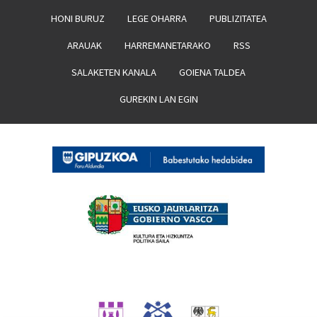
HONI BURUZ
LEGE OHARRA
PUBLIZITATEA
ARAUAK
HARREMANETARAKO
RSS
SALAKETEN KANALA
GOIENA TALDEA
GUREKIN LAN EGIN