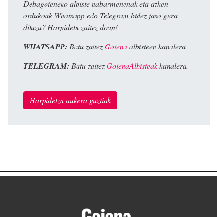
Debagoieneko albiste nabarmenenak eta azken
ordukoak Whatsapp edo Telegram bidez jaso gura
dituzu? Harpidetu zaitez doan!
WHATSAPP:
Batu zaitez
Goiena
albisteen kanalera.
TELEGRAM:
Batu zaitez
GoienaAlbisteak
kanalera.
Harpidetza aukera guztiak