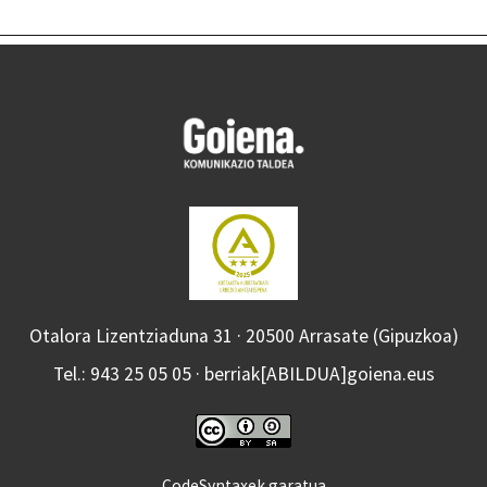
Otalora Lizentziaduna 31 · 20500 Arrasate (Gipuzkoa)
Tel.: 943 25 05 05 · berriak[ABILDUA]goiena.eus
CodeSyntaxek garatua