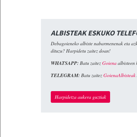
ALBISTEAK ESKUKO TELE
Debagoieneko albiste nabarmenenak eta az
dituzu? Harpidetu zaitez doan!
WHATSAPP:
Batu zaitez
Goiena
albisteen 
TELEGRAM:
Batu zaitez
GoienaAlbisteak
Harpidetza aukera guztiak