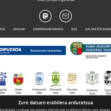
ATEA
ARAUAK
HARREMANETARAKO
RSS
SALAKETEN KAN
Zure datuen erabilera arduratsua
 bazkideek cookieak eta antzeko teknologiak erabiltzen ditugu zure gailuan