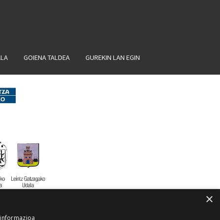
ALA
GOIENA TALDEA
GUREKIN LAN EGIN
×
 informazioa