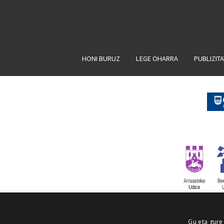
HONI BURUZ
LEGE OHARRA
PUBLIZIT
Gu eta gure