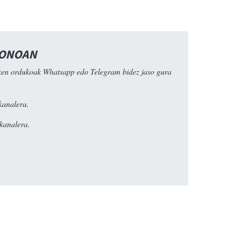
FONOAN
ken ordukoak Whatsapp edo Telegram bidez jaso gura
kanalera.
kanalera.