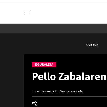
SAIOAK
EGURALDIA
Pello Zabalaren
Jone Inuntziaga
2016ko irailaren 20a