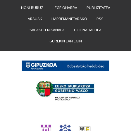
HONI BURUZ
LEGE OHARRA
PUBLIZITATEA
ARAUAK
HARREMANETARAKO
RSS
SALAKETEN KANALA
GOIENA TALDEA
GUREKIN LAN EGIN