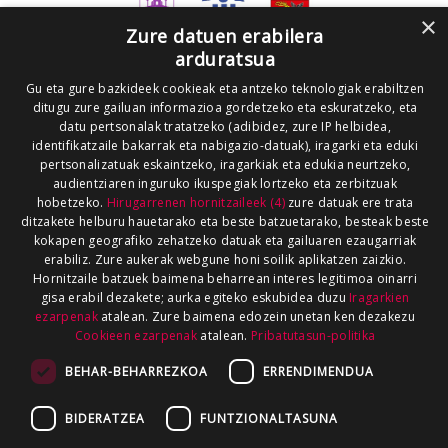
×
Zure datuen erabilera
arduratsua
Gu eta gure bazkideek cookieak eta antzeko teknologiak erabiltzen
ditugu zure gailuan informazioa gordetzeko eta eskuratzeko, eta
datu pertsonalak tratatzeko (adibidez, zure IP helbidea,
identifikatzaile bakarrak eta nabigazio-datuak), iragarki eta eduki
pertsonalizatuak eskaintzeko, iragarkiak eta edukia neurtzeko,
audientziaren inguruko ikuspegiak lortzeko eta zerbitzuak
hobetzeko.
Hirugarrenen hornitzaileek (4)
zure datuak ere trata
ditzakete helburu hauetarako eta beste batzuetarako, besteak beste
kokapen geografiko zehatzeko datuak eta gailuaren ezaugarriak
erabiliz. Zure aukerak webgune honi soilik aplikatzen zaizkio.
Hornitzaile batzuek baimena beharrean interes legitimoa oinarri
gisa erabil dezakete; aurka egiteko eskubidea duzu
Iragarkien
ezarpenak
atalean. Zure baimena edozein unetan ken dezakezu
Cookieen ezarpenak
atalean.
Pribatutasun-politika
BEHAR-BEHARREZKOA
ERRENDIMENDUA
BIDERATZEA
FUNTZIONALTASUNA