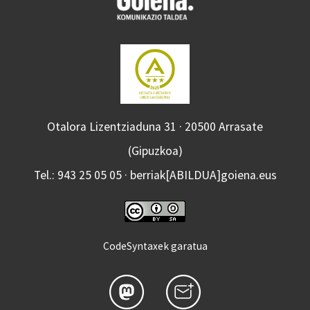
Otalora Lizentziaduna 31 · 20500 Arrasate
(Gipuzkoa)
Tel.: 943 25 05 05 · berriak[ABILDUA]goiena.eus
CodeSyntaxek garatua