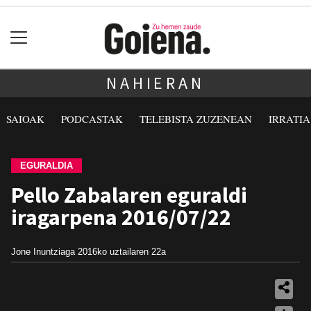
NAHIERAN
SAIOAK
PODCASTAK
TELEBISTA ZUZENEAN
IRRATI
EGURALDIA
Pello Zabalaren eguraldi
iragarpena 2016/07/22
Jone Inuntziaga
2016ko uztailaren 22a