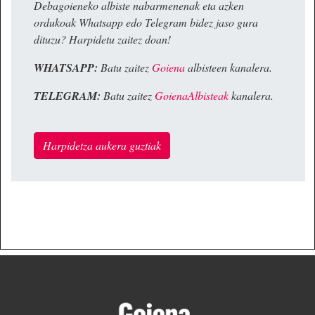
Debagoieneko albiste nabarmenenak eta azken
ordukoak Whatsapp edo Telegram bidez jaso gura
dituzu? Harpidetu zaitez doan!
WHATSAPP:
Batu zaitez
Goiena
albisteen kanalera.
TELEGRAM:
Batu zaitez
GoienaAlbisteak
kanalera.
Harpidetza aukera guztiak