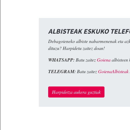
ALBISTEAK ESKUKO TELE
Debagoieneko albiste nabarmenenak eta az
dituzu? Harpidetu zaitez doan!
WHATSAPP:
Batu zaitez
Goiena
albisteen 
TELEGRAM:
Batu zaitez
GoienaAlbisteak
Harpidetza aukera guztiak