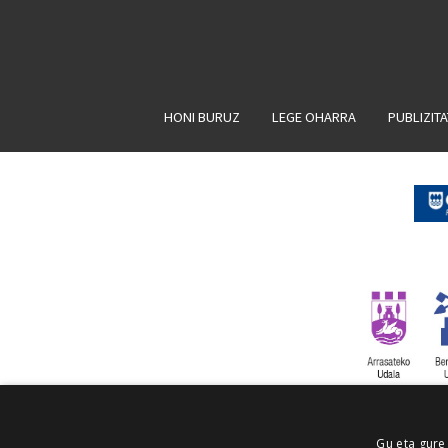
HONI BURUZ
LEGE OHARRA
PUBLIZIT
Gu eta gure