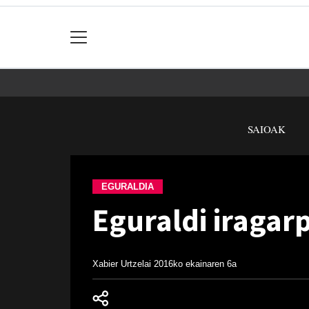
SAIOAK
EGURALDIA
Eguraldi iragar
Xabier Urtzelai
2016ko ekainaren 6a