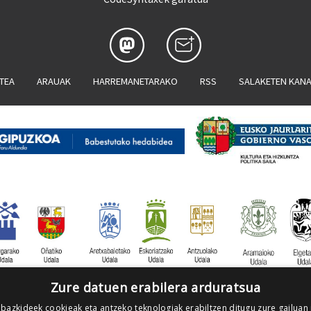
ATEA
ARAUAK
HARREMANETARAKO
RSS
SALAKETEN KAN
Zure datuen erabilera arduratsua
 bazkideek cookieak eta antzeko teknologiak erabiltzen ditugu zure gailuan