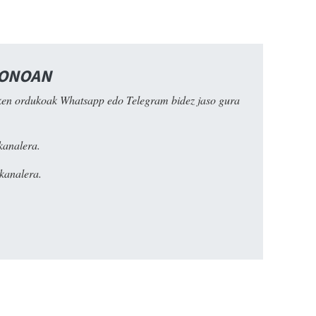
FONOAN
ken ordukoak Whatsapp edo Telegram bidez jaso gura
kanalera.
kanalera.