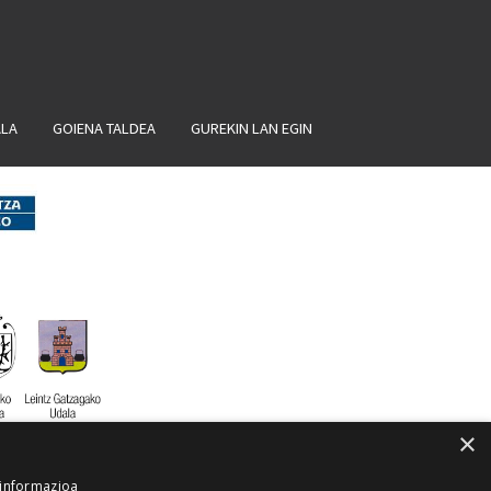
ALA
GOIENA TALDEA
GUREKIN LAN EGIN
×
 informazioa