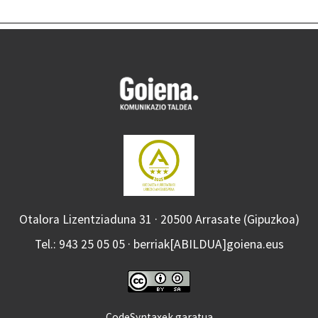
Otalora Lizentziaduna 31 · 20500 Arrasate (Gipuzkoa)
Tel.: 943 25 05 05 · berriak[ABILDUA]goiena.eus
CodeSyntaxek garatua